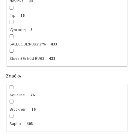
Novinka
90
Tip
16
Výprodej
3
SALECODE:RUB3:3:%
433
Sleva 3% kód RUB3
432
Značky
Aqualine
76
Bruckner
16
Sapho
403