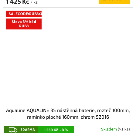
A
1 425 Kč
/ ks
R
SALECODE:RUB3:3:%
M
Sleva 3% kód
A
RUB3
Aqualine AQUALINE 35 nástěnná baterie, rozteč 100mm,
ramínko ploché 160mm, chrom 52016
Z
Skladem
(>1 ks)
ZDARMA
1 559 Kč
–8 %