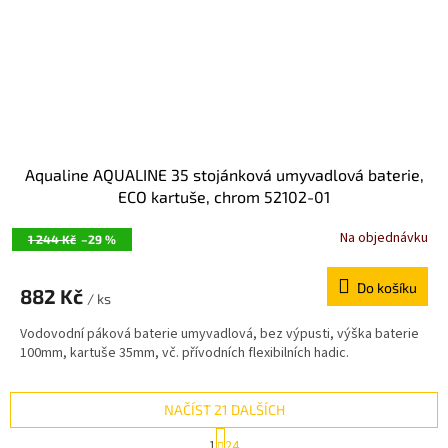
Aqualine AQUALINE 35 stojánková umyvadlová baterie,
ECO kartuše, chrom 52102-01
Na objednávku
1 244 Kč
–29 %
Do košíku
882 Kč
/ ks
Vodovodní páková baterie umyvadlová, bez výpusti, výška baterie
100mm, kartuše 35mm, vč. přívodních flexibilních hadic.
NAČÍST 21 DALŠÍCH
S
1
24