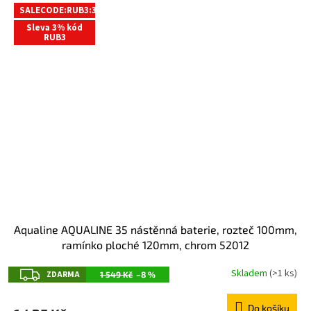
SALECODE:RUB3:3:%
Sleva 3% kód
RUB3
Aqualine AQUALINE 35 nástěnná baterie, rozteč 100mm,
ramínko ploché 120mm, chrom 52012
Z
Skladem
(>1 ks)
ZDARMA
1 549 Kč
–8 %
D
Do košíku