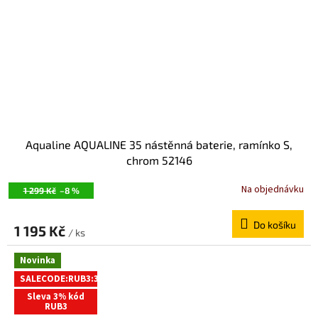
Aqualine AQUALINE 35 nástěnná baterie, ramínko S,
chrom 52146
Na objednávku
1 299 Kč
–8 %
Do košíku
1 195 Kč
/ ks
Novinka
SALECODE:RUB3:3:%
Sleva 3% kód
RUB3