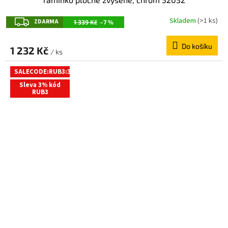
Z
Skladem
(>1 ks)
ZDARMA
1 339 Kč
–7 %
D
Do košíku
A
1 232 Kč
/ ks
R
SALECODE:RUB3:3:%
M
Sleva 3% kód
A
RUB3