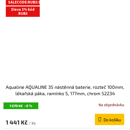
SALECODE:RUB3:3:%
A
Sleva 3% kód
RUB3
Aqualine AQUALINE 35 nástěnná baterie, rozteč 100mm,
lékařská páka, ramínko S, 177mm, chrom 52234
Na objednávku
1 579 Kč
–8 %
Do košíku
1 441 Kč
/ ks