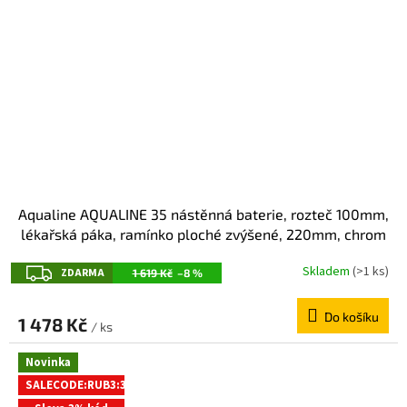
Aqualine AQUALINE 35 nástěnná baterie, rozteč 100mm,
lékařská páka, ramínko ploché zvýšené, 220mm, chrom
52044
Z
Skladem
(>1 ks)
ZDARMA
1 619 Kč
–8 %
D
Do košíku
A
1 478 Kč
/ ks
R
Novinka
M
SALECODE:RUB3:3:%
A