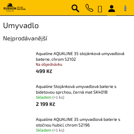
Přejít
NÁKUPNÍ
na
obsah
KOŠÍK
Umyvadlo
Nejprodávanější
Aqualine AQUALINE 35 stojánková umyvadlová
baterie, chrom 52102
Na objednávku
499 Kč
Aqualine Stojánková umyvadlová baterie s
bidetovou sprchou, černá mat SK401B
Skladem
(>1 ks)
2 199 Kč
Aqualine AQUALINE 35 umyvadlová baterie s
otočnou hubicí, chrom 52196
Skladem
(>1 ks)