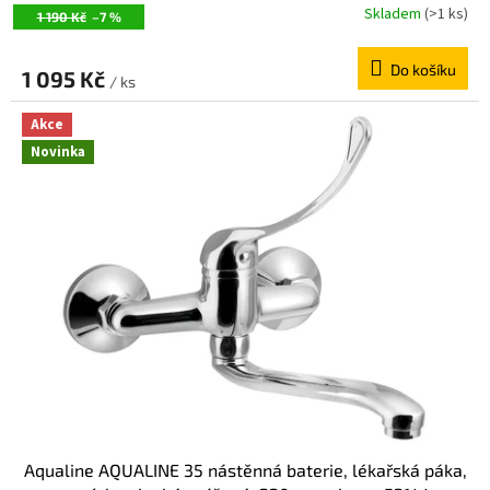
Skladem
(>1 ks)
1 190 Kč
–7 %
Do košíku
1 095 Kč
/ ks
Akce
Novinka
Aqualine AQUALINE 35 nástěnná baterie, lékařská páka,