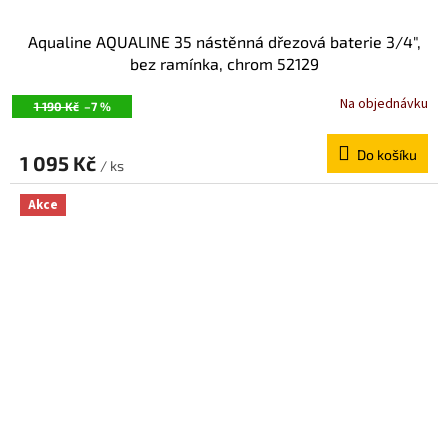
Aqualine AQUALINE 35 nástěnná dřezová baterie 3/4",
bez ramínka, chrom 52129
Na objednávku
1 190 Kč
–7 %
Do košíku
1 095 Kč
/ ks
Akce