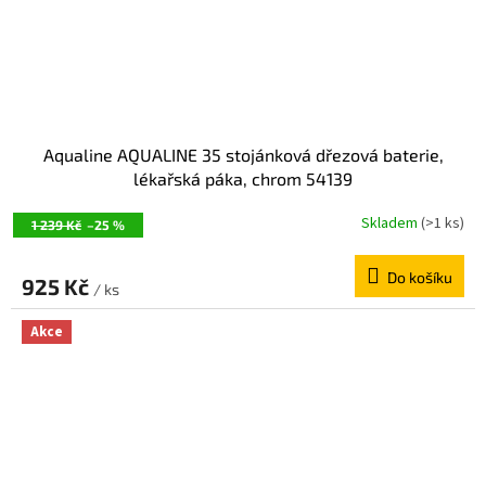
Aqualine AQUALINE 35 stojánková dřezová baterie,
lékařská páka, chrom 54139
Skladem
(>1 ks)
1 239 Kč
–25 %
Do košíku
925 Kč
/ ks
Akce