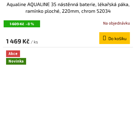
Aqualine AQUALINE 35 nástěnná baterie, lékařská páka,
ramínko ploché, 220mm, chrom 52034
Na objednávku
1 609 Kč
–8 %
Do košíku
1 469 Kč
/ ks
Akce
Novinka