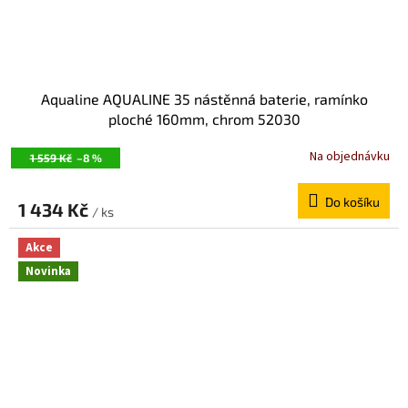
Aqualine AQUALINE 35 nástěnná baterie, ramínko
ploché 160mm, chrom 52030
Na objednávku
1 559 Kč
–8 %
Do košíku
1 434 Kč
/ ks
Akce
Novinka