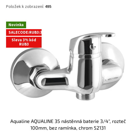
Položek k zobrazení:
495
V
Novinka
ý
SALECODE:RUB3:3:%
p
Sleva 3% kód
i
RUB3
s
p
r
o
d
u
k
t
ů
Aqualine AQUALINE 35 nástěnná baterie 3/4", rozteč
100mm, bez ramínka, chrom 52131