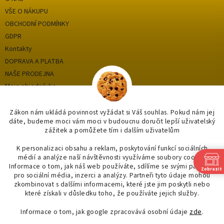
VŠE O NÁKUPU
OBCHODNÍ PODMÍNKY
GDPR
Kontakty
DOPRAVA A PLATBA
NAŠE PRODEJNA
Moje objednávka
Zákon nám ukládá povinnost vyžádat si Váš souhlas. Pokud nám jej
dáte, budeme moci vám moci v budoucnu doručit lepší uživatelský
Kategorie
zážitek a pomůžete tím i dalším uživatelům
OUTLET až -75%
K personalizaci obsahu a reklam, poskytování funkcí sociálních
médií a analýze naší návštěvnosti využíváme soubory cookie.
OBKLADY A DLAŽBY
Informace o tom, jak náš web používáte, sdílíme se svými partnery
Zobrazit
KOUPELNY
pro sociální média, inzerci a analýzy. Partneři tyto údaje mohou
zkombinovat s dalšími informacemi, které jste jim poskytli nebo
OSVĚTLENÍ
které získali v důsledku toho, že používáte jejich služby.
Informace o tom, jak google zpracovává osobní údaje
zde
.