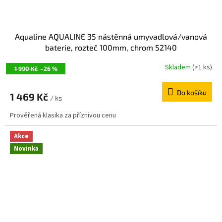
Aqualine AQUALINE 35 nástěnná umyvadlová/vanová
baterie, rozteč 100mm, chrom 52140
Skladem
(>1 ks)
1 990 Kč
–26 %
Do košíku
1 469 Kč
/ ks
Prověřená klasika za příznivou cenu
Akce
Novinka