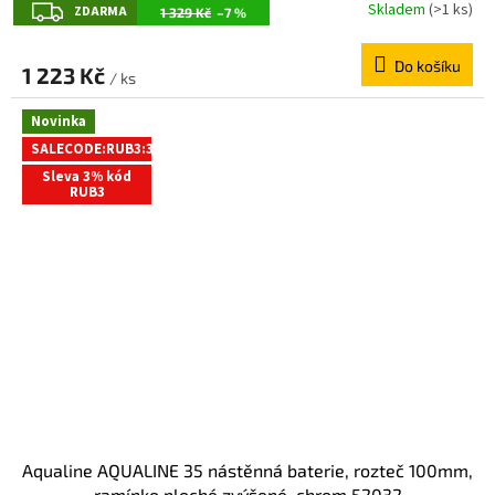
Z
Skladem
(>1 ks)
ZDARMA
1 329 Kč
–7 %
D
Do košíku
A
1 223 Kč
/ ks
R
Novinka
M
SALECODE:RUB3:3:%
A
Sleva 3% kód
RUB3
Aqualine AQUALINE 35 nástěnná baterie, rozteč 100mm,
ramínko ploché zvýšené, chrom 52032