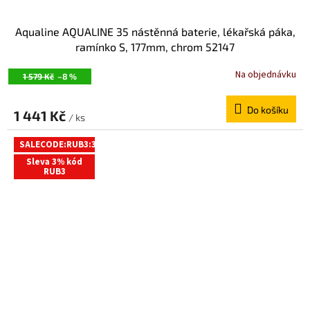
Aqualine AQUALINE 35 nástěnná baterie, lékařská páka,
ramínko S, 177mm, chrom 52147
Na objednávku
1 579 Kč
–8 %
Do košíku
1 441 Kč
/ ks
SALECODE:RUB3:3:%
Sleva 3% kód
RUB3