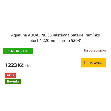
Aqualine AQUALINE 35 nástěnná baterie, ramínko
ploché 220mm, chrom 52031
Na objednávku
1 329 Kč
–7 %
Do košíku
1 223 Kč
/ ks
Akce
Novinka