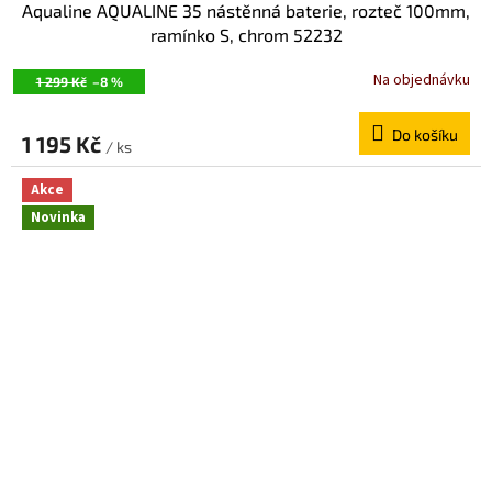
Aqualine AQUALINE 35 nástěnná baterie, rozteč 100mm,
ramínko S, chrom 52232
Na objednávku
1 299 Kč
–8 %
Do košíku
1 195 Kč
/ ks
Akce
Novinka