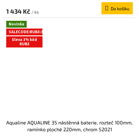
D
Do košíku
A
1 434 Kč
/ ks
R
Novinka
M
SALECODE:RUB3:3:%
A
Sleva 3% kód
RUB3
Aqualine AQUALINE 35 nástěnná baterie, rozteč 100mm,
ramínko ploché 220mm, chrom 52021