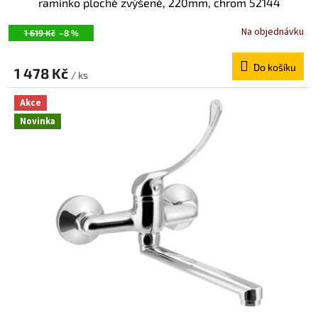
ramínko ploché zvýšené, 220mm, chrom 52144
Na objednávku
1 619 Kč
–8 %
Do košíku
1 478 Kč
/ ks
Akce
Novinka