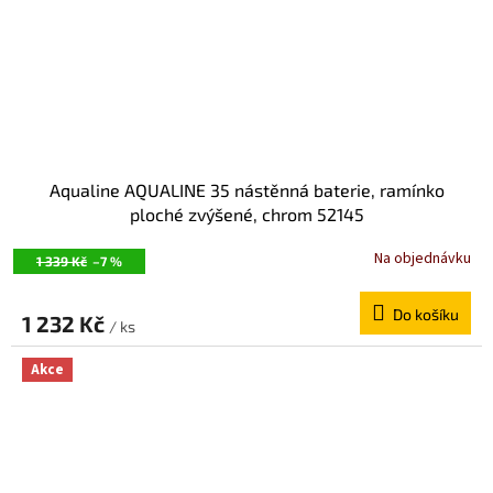
Aqualine AQUALINE 35 nástěnná baterie, ramínko
ploché zvýšené, chrom 52145
Na objednávku
1 339 Kč
–7 %
Do košíku
1 232 Kč
/ ks
Akce