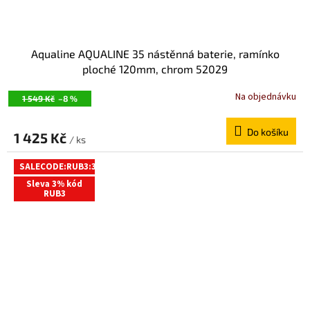
Aqualine AQUALINE 35 nástěnná baterie, ramínko
ploché 120mm, chrom 52029
Na objednávku
1 549 Kč
–8 %
Do košíku
1 425 Kč
/ ks
SALECODE:RUB3:3:%
Sleva 3% kód
RUB3