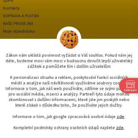
GDPR
Kontakty
DOPRAVA A PLATBA
NAŠE PRODEJNA
Moje objednávka
Kategorie
Zákon nám ukládá povinnost vyžádat si Váš souhlas. Pokud nám jej
dáte, budeme moci vám moci v budoucnu doručit lepší uživatelský
zážitek a pomůžete tím i dalším uživatelům
OUTLET až -75%
OBKLADY A DLAŽBY
K personalizaci obsahu a reklam, poskytování funkcí sociálních
médií a analýze naší návštěvnosti využíváme soubory cookie.
KOUPELNY
Informace o tom, jak náš web používáte, sdílíme se svými partnery
Zobrazit
OSVĚTLENÍ
pro sociální média, inzerci a analýzy. Partneři tyto údaje mohou
zkombinovat s dalšími informacemi, které jste jim poskytli nebo
SAPHO
které získali v důsledku toho, že používáte jejich služby.
Informace o tom, jak google zpracovává osobní údaje
zde
.
Kompletní podmínky ochrany osobních údajů najdete
zde
.
Vytvořil Shoptet