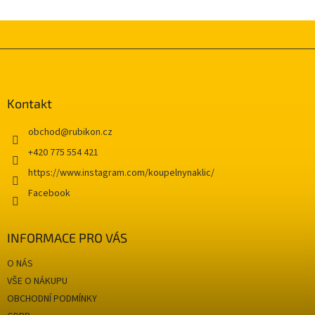
Z
á
p
a
Kontakt
t
í
obchod
@
rubikon.cz
+420 775 554 421
https://www.instagram.com/koupelnynaklic/
Facebook
INFORMACE PRO VÁS
O NÁS
VŠE O NÁKUPU
OBCHODNÍ PODMÍNKY