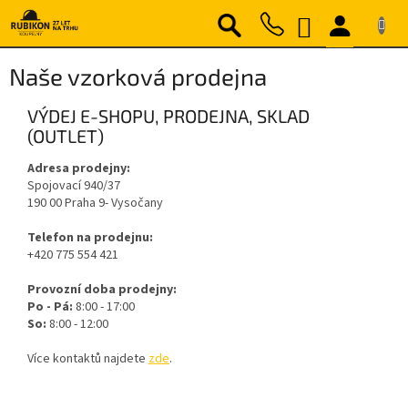
Přejít
NÁKUPNÍ
na
obsah
KOŠÍK
Naše vzorková prodejna
VÝDEJ E-SHOPU, PRODEJNA, SKLAD
(OUTLET)
Adresa prodejny:
Spojovací 940/37
190 00 Praha 9- Vysočany
Telefon na prodejnu:
+420 775 554 421
Provozní doba prodejny:
Po - Pá:
8:00 - 17:00
So:
8:00 - 12:00
Více kontaktů najdete
zde
.