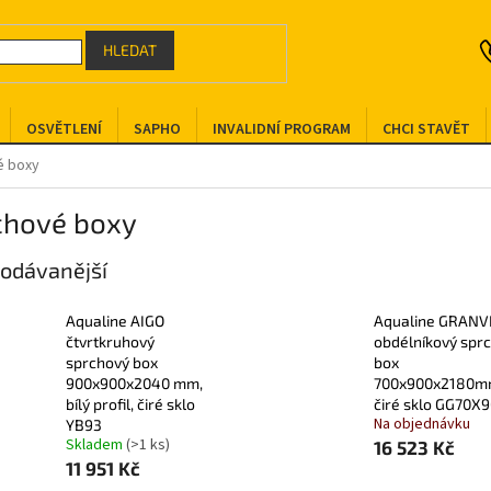
HLEDAT
OSVĚTLENÍ
SAPHO
INVALIDNÍ PROGRAM
CHCI STAVĚT
é boxy
chové boxy
odávanější
Aqualine AIGO
Aqualine GRANV
čtvrtkruhový
obdélníkový spr
sprchový box
box
900x900x2040 mm,
700x900x2180m
bílý profil, čiré sklo
čiré sklo GG70X
Na objednávku
YB93
Skladem
(>1 ks)
16 523 Kč
11 951 Kč