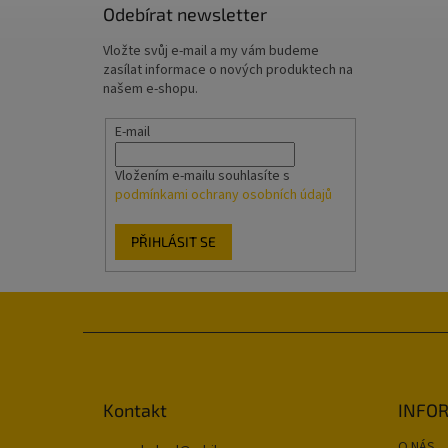
Odebírat newsletter
Vložte svůj e-mail a my vám budeme
zasílat informace o nových produktech na
našem e-shopu.
E-mail
Vložením e-mailu souhlasíte s
podmínkami ochrany osobních údajů
PŘIHLÁSIT SE
Z
á
p
a
Kontakt
INFOR
t
O NÁS