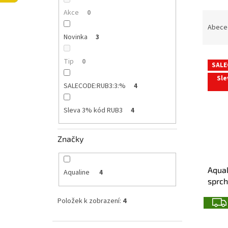
l
Akce
0
Ř
a
Abece
z
Novinka
3
e
V
n
Tip
0
SALE
ý
í
Sle
p
p
SALECODE:RUB3:3:%
4
i
r
s
o
Sleva 3% kód RUB3
4
p
d
r
u
o
k
Značky
d
t
u
ů
Aqual
k
Aqualine
4
sprc
t
bílý p
ů
Položek k zobrazení:
4