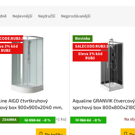
dně
Nejlevnější
Nejdražší
Nejprodávanější
CODE:RUB3:3:%
Novinka
va 3% kód
SALECODE:RUB3:3:%
RUB3
Sleva 3% kód
RUB3
ine AIGO čtvrtkruhový
Aqualine GRANVIK čtvercový
hový box 900x900x2040 mm,
sprchový box 800x800x21
rofil, čiré sklo YB93
čiré sklo GG80X80
Z
Skladem
(>1 ks)
Na ob
ZDARMA
12 990 Kč
–8 %
17 760 Kč
–8 %
D
Do košíku
Do