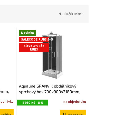
4
položek celkem
Novinka
SALECODE:RUB3:3:%
Sleva 3% kód
RUB3
Aqualine GRANVIK obdélníkový
80mm,
sprchový box 700x900x2180mm,
čiré sklo GG70X90
jednávku
Na objednávku
17 960 Kč
–8 %
 košíku
Do košíku