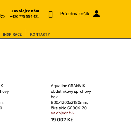
Zavolejte nám
NÁKUPNÍ
Prázdný košík
+420 775 554 421
KOŠÍK
INSPIRACE
KONTAKTY
IK
Aqualine GRANVIK
chový
obdélníkový sprchový
box
m,
800x1200x2180mm,
90
čiré sklo GG80X120
Na objednávku
19 007 Kč