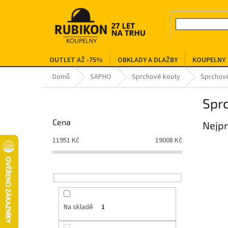
Přejít
na
obsah
OUTLET AŽ -75%
OBKLADY A DLAŽBY
KOUPELNY
Domů
SAPHO
Sprchové kouty
Sprchov
P
Spr
o
s
Cena
Nejpr
t
r
11951
Kč
19008
Kč
a
n
n
í
p
a
Na skladě
1
n
e