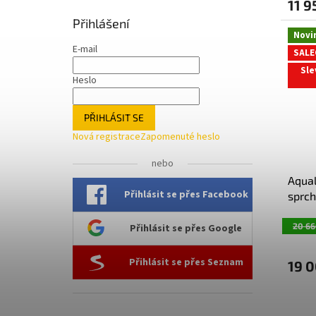
11 9
Přihlášení
Novi
E-mail
SALE
Sle
Heslo
PŘIHLÁSIT SE
Nová registrace
Zapomenuté heslo
nebo
Aqual
Přihlásit se přes Facebook
sprc
čiré 
20 66
Přihlásit se přes Google
Přihlásit se přes Seznam
19 