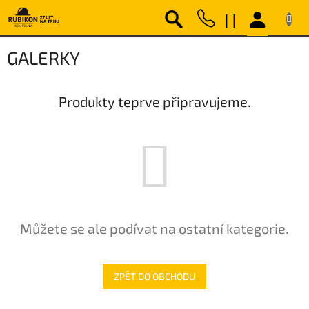
Přejít
NÁKUPNÍ
na
obsah
KOŠÍK
GALERKY
Produkty teprve připravujeme.
Můžete se ale podívat na ostatní kategorie.
ZPĚT DO OBCHODU