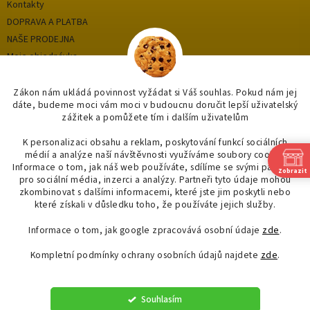
Kontakty
DOPRAVA A PLATBA
NAŠE PRODEJNA
Moje objednávka
Zákon nám ukládá povinnost vyžádat si Váš souhlas. Pokud nám jej
dáte, budeme moci vám moci v budoucnu doručit lepší uživatelský
Kategorie
zážitek a pomůžete tím i dalším uživatelům
OUTLET až -75%
K personalizaci obsahu a reklam, poskytování funkcí sociálních
médií a analýze naší návštěvnosti využíváme soubory cookie.
OBKLADY A DLAŽBY
Informace o tom, jak náš web používáte, sdílíme se svými partnery
Zobrazit
OSVĚTLENÍ
pro sociální média, inzerci a analýzy. Partneři tyto údaje mohou
zkombinovat s dalšími informacemi, které jste jim poskytli nebo
SAPHO
které získali v důsledku toho, že používáte jejich služby.
Informace o tom, jak google zpracovává osobní údaje
zde
.
Kompletní podmínky ochrany osobních údajů najdete
zde
.
Vytvořil Shoptet
Souhlasím
Copyright 2026
"OBKLADYADLAZBY.CZ"
. Všechna práva vyhrazena.