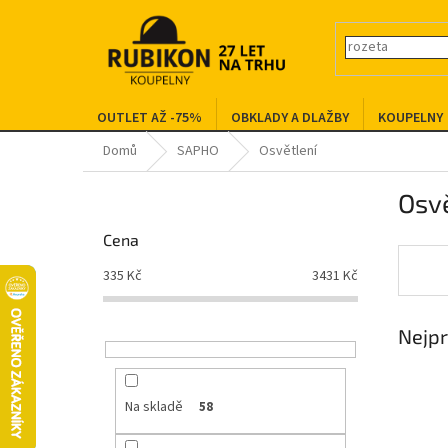
Přejít
na
obsah
OUTLET AŽ -75%
OBKLADY A DLAŽBY
KOUPELNY
Domů
SAPHO
Osvětlení
P
Osvě
o
s
Cena
t
r
335
Kč
3431
Kč
a
n
Nejpr
n
í
p
a
Na skladě
58
n
e