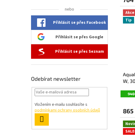
nebo
Akce
Tip
Přihlásit se přes Facebook
Přihlásit se přes Google
Přihlásit se přes Seznam
Aqual
Odebírat newsletter
W, 3
E268
940
Vložením e-mailu souhlasíte s
865
podmínkami ochrany osobních údajů
PŘIHLÁSIT
Novi
SE
SALE