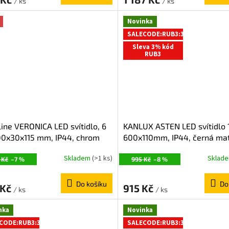
/ ks
/ ks
R
Novinka
M
SALECODE:RUB3:3:%
A
Sleva 3% kód
RUB3
ine VERONICA LED svítidlo, 6
KANLUX ASTEN LED svítidlo 
00x30x115 mm, IP44, chrom
600x110mm, IP44, černá ma
91CI
26684
Skladem
(>1 ks)
Sklad
 Kč
–7 %
995 Kč
–8 %
Do košíku
Do
 Kč
915 Kč
/ ks
/ ks
nka
Novinka
CODE:RUB3:3:%
SALECODE:RUB3:3:%