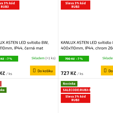
va 3% kód
Sleva 3% kód
RUB3
RUB3
UX ASTEN LED svítidlo 8W,
KANLUX ASTEN LED svítidlo
110mm, IP44, černá mat
400x110mm, IP44, chrom 2
3
Skladem
(>1 ks)
Sklad
 Kč
–7 %
790 Kč
–7 %
Do košíku
Do
 Kč
727 Kč
/ ks
/ ks
Novinka
nka
SALECODE:RUB3:3:%
Sleva 3% kód
RUB3