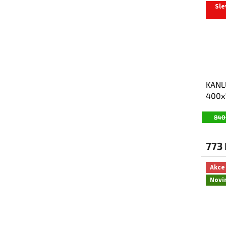
Sle
KANL
400x
2668
840
773
Akce
Novi