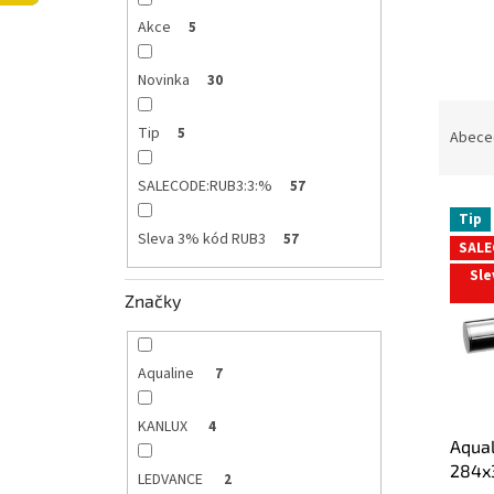
l
Akce
5
Novinka
30
Ř
Tip
a
5
Abece
z
e
SALECODE:RUB3:3:%
57
V
n
Tip
ý
í
Sleva 3% kód RUB3
57
SALE
p
p
Sle
i
r
Značky
s
o
p
d
r
u
Aqualine
7
o
k
d
t
u
ů
KANLUX
4
Aqual
k
284x
t
LEDVANCE
2