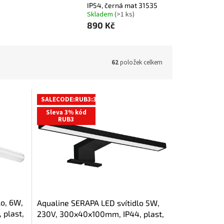
IP54, černá mat 31535
Skladem
(>1 ks)
890 Kč
62
položek celkem
SALECODE:RUB3:3:%
Sleva 3% kód
RUB3
o, 6W,
Aqualine SERAPA LED svítidlo 5W,
 plast,
230V, 300x40x100mm, IP44, plast,