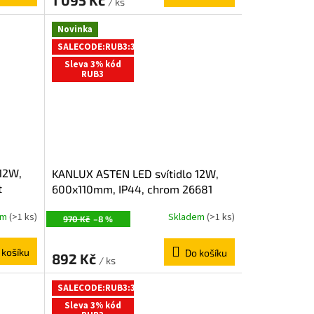
/ ks
Novinka
SALECODE:RUB3:3:%
Sleva 3% kód
RUB3
12W,
KANLUX ASTEN LED svítidlo 12W,
t
600x110mm, IP44, chrom 26681
em
(>1 ks)
Skladem
(>1 ks)
970 Kč
–8 %
 košíku
Do košíku
892 Kč
/ ks
SALECODE:RUB3:3:%
Sleva 3% kód