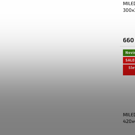
MILED
300x
3000
3153
660
Novi
SALE
Sle
MILED
420x
3000
mat 