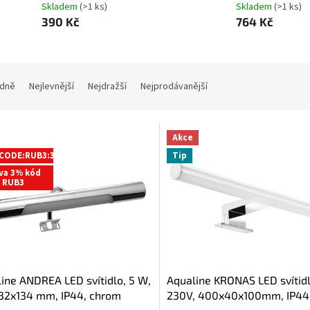
Skladem
(>1 ks)
Skladem
(>1 ks)
390 Kč
764 Kč
dně
Nejlevnější
Nejdražší
Nejprodávanější
Akce
CODE:RUB3:3:%
Tip
va 3% kód
RUB3
ine ANDREA LED svítidlo, 5 W,
Aqualine KRONAS LED svítidl
32x134 mm, IP44, chrom
230V, 400x40x100mm, IP44,