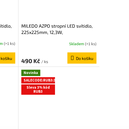
tidlo,
MILEDO AZPO stropní LED svítidlo,
225x225mm, 12,3W,
lá
3000/4000/6000K, IP54, černá
em
(>1 ks)
Skladem
(>1 ks)
mat 31531
 košíku
Do košíku
490 Kč
/ ks
Novinka
SALECODE:RUB3:3:%
Sleva 3% kód
RUB3