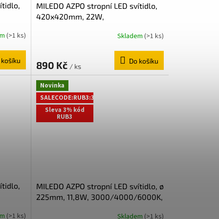
tidlo,
MILEDO AZPO stropní LED svítidlo,
420x420mm, 22W,
erná
3000/4000/6000K, IP54, bílá
em
(>1 ks)
Skladem
(>1 ks)
31534
 košíku
Do košíku
890 Kč
/ ks
Novinka
SALECODE:RUB3:3:%
Sleva 3% kód
RUB3
tidlo,
MILEDO AZPO stropní LED svítidlo, ø
225mm, 11,8W, 3000/4000/6000K,
lá
IP54, černá mat 31513
em
(>1 ks)
Skladem
(>1 ks)