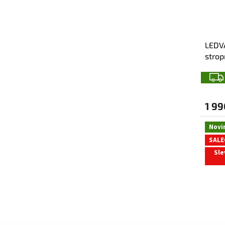
LEDV
strop
RGB+
IP20,
1 9
Novi
SALE
Sle