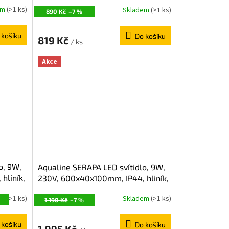
černá mat SA147B
em
(>1 ks)
Skladem
(>1 ks)
890 Kč
–7 %
 košíku
Do košíku
819 Kč
/ ks
Akce
o, 9W,
Aqualine SERAPA LED svítidlo, 9W,
hliník,
230V, 600x40x100mm, IP44, hliník,
chrom SA148
em
(>1 ks)
Skladem
(>1 ks)
1 190 Kč
–7 %
 košíku
Do košíku
1 095 Kč