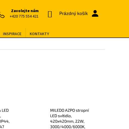
Zavolejte nám
NÁKUPNÍ
Prázdný košík
+420 775 554 421
KOŠÍK
INSPIRACE
KONTAKTY
A LED
MILEDO AZPO stropní
,
LED svítidlo,
IP44,
420x420mm, 22W,
147
3000/4000/6000K,