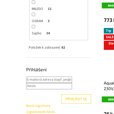
E2671
ů
840
MILEDO
12
773
OSRAM
3
Tip
Sapho
34
SALE
Sle
Položek k zobrazení:
62
Přihlášení
Aqual
230V,
chro
PŘIHLÁSIT SE
830
Nová registrace
Zapomenuté heslo
764