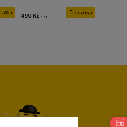
 košíku
Do košíku
490 Kč
/ ks