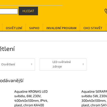
HLEDAT
OSVĚTLENÍ
SAPHO
INVALIDNÍ PROGRAM
CHCI STAVĚT
tlení
LED světelné
Osvětlení
zdroje
odávanější
Aqualine KRONAS LED
Aqualine SERAP
svítidlo, 6W, 230V,
svítidlo 5W, 230V
400x40x100mm, IP44,
300x40x100mm, 
plast, chrom KA400
plast, chrom SA