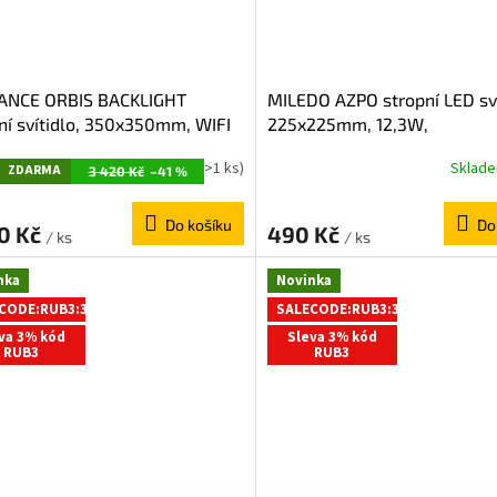
ANCE ORBIS BACKLIGHT
MILEDO AZPO stropní LED sví
ní svítidlo, 350x350mm, WIFI
225x225mm, 12,3W,
stmívatelné, 2800lm, 28W,
3000/4000/6000K, IP54, bí
Z
Skladem
(>1 ks)
Sklad
ZDARMA
 černá AC314100055
31530
3 420 Kč
–41 %
D
Do košíku
Do
A
90 Kč
490 Kč
/ ks
/ ks
R
nka
Novinka
M
CODE:RUB3:3:%
SALECODE:RUB3:3:%
A
va 3% kód
Sleva 3% kód
RUB3
RUB3