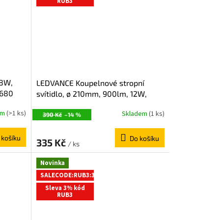
RUB3
 8W,
LEDVANCE Koupelnové stropní
6680
svítidlo, ø 210mm, 900lm, 12W,
3000K, IP44 AC464780055
em
(>1 ks)
Skladem
(1 ks)
390 Kč
–14 %
 košíku
Do košíku
335 Kč
/ ks
Novinka
SALECODE:RUB3:3:%
Sleva 3% kód
RUB3