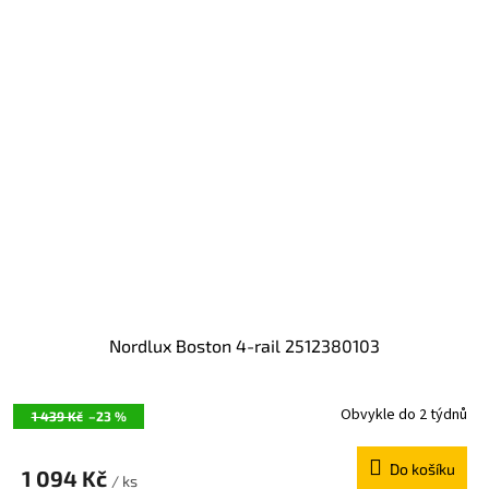
Nordlux Boston 4-rail 2512380103
Obvykle do 2 týdnů
1 439 Kč
–23 %
Do košíku
1 094 Kč
/ ks