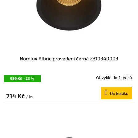
Nordlux Albric provedení černá 2310340003
Obvykle do 2 týdnů
939 Kč
–23 %
Do košíku
714 Kč
/ ks