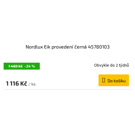
Nordlux Eik provedení černá 45780103
Obvykle do 2 týdnů
1 469 Kč
–24 %
Do košíku
1 116 Kč
/ ks