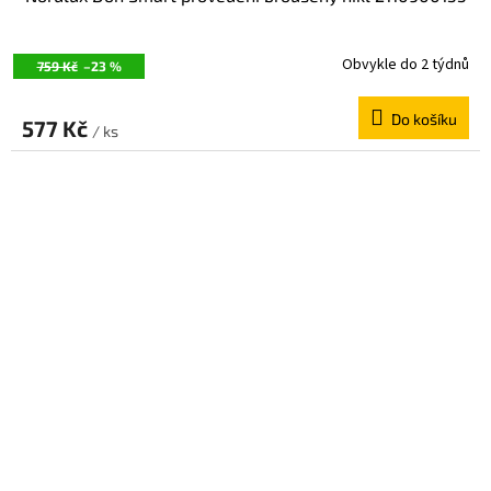
Obvykle do 2 týdnů
759 Kč
–23 %
Do košíku
577 Kč
/ ks