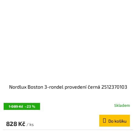
Nordlux Boston 3-rondel provedení černá 2512370103
Skladem
1 089 Kč
–23 %
Do košíku
828 Kč
/ ks