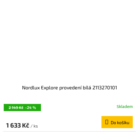
Nordlux Explore provedení bílá 2113270101
Skladem
2 149 Kč
–24 %
Do košíku
1 633 Kč
/ ks