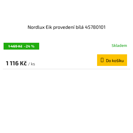
Nordlux Eik provedení bílá 45780101
Skladem
1 469 Kč
–24 %
Do košíku
1 116 Kč
/ ks