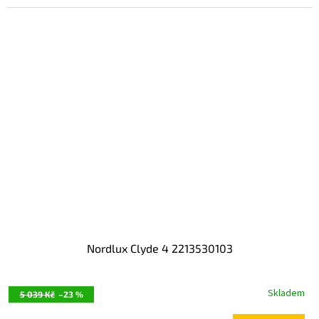
Nordlux Clyde 4 2213530103
Skladem
5 039 Kč
–23 %