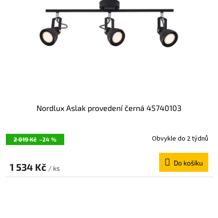
Nordlux Aslak provedení černá 45740103
Obvykle do 2 týdnů
2 019 Kč
–24 %
Do košíku
1 534 Kč
/ ks