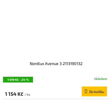
Nordlux Avenue 3 2113190132
Skladem
1 519 Kč
–24 %
Do košíku
1 154 Kč
/ ks