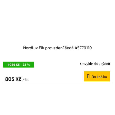
Nordlux Eik provedení šedá 45770110
Obvykle do 2 týdnů
1 059 Kč
–23 %
Do košíku
805 Kč
/ ks