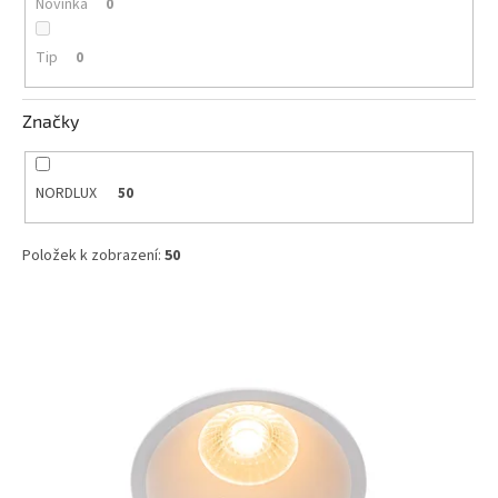
Novinka
0
Tip
0
Značky
NORDLUX
50
Položek k zobrazení:
50
V
ý
p
i
s
p
r
o