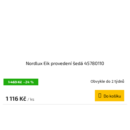
Nordlux Eik provedení šedá 45780110
Obvykle do 2 týdnů
1 469 Kč
–24 %
Do košíku
1 116 Kč
/ ks