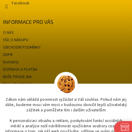
s
Facebook
u
INFORMACE PRO VÁS
O NÁS
VŠE O NÁKUPU
OBCHODNÍ PODMÍNKY
GDPR
Kontakty
DOPRAVA A PLATBA
NAŠE PRODEJNA
Moje objednávka
Zákon nám ukládá povinnost vyžádat si Váš souhlas. Pokud nám jej
dáte, budeme moci vám moci v budoucnu doručit lepší uživatelský
Kategorie
zážitek a pomůžete tím i dalším uživatelům
OUTLET až -75%
K personalizaci obsahu a reklam, poskytování funkcí sociálních
médií a analýze naší návštěvnosti využíváme soubory cookie.
OBKLADY A DLAŽBY
Informace o tom, jak náš web používáte, sdílíme se svými partnery