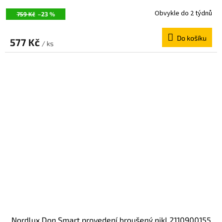
Obvykle do 2 týdnů
759 Kč
–23 %
Do košíku
577 Kč
/ ks
Nordlux Don Smart provedení broušený nikl 2110900155