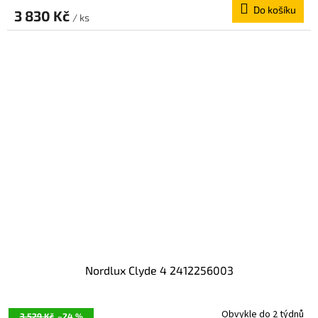
Do košíku
3 830 Kč
/ ks
Nordlux Clyde 4 2412256003
Obvykle do 2 týdnů
3 529 Kč
–24 %