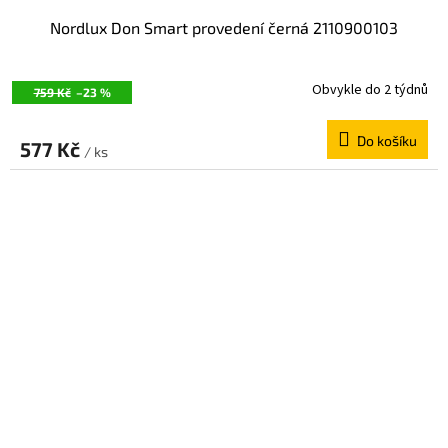
Nordlux Don Smart provedení černá 2110900103
Obvykle do 2 týdnů
759 Kč
–23 %
Do košíku
577 Kč
/ ks