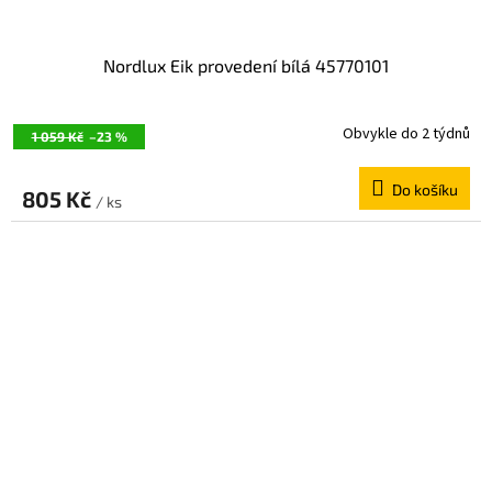
Nordlux Eik provedení bílá 45770101
Obvykle do 2 týdnů
1 059 Kč
–23 %
Do košíku
805 Kč
/ ks