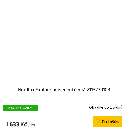
Nordlux Explore provedení černá 2113270103
Obvykle do 2 týdnů
2 149 Kč
–24 %
Do košíku
1 633 Kč
/ ks