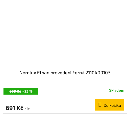
Nordlux Ethan provedení černá 2110400103
Skladem
909 Kč
–23 %
Do košíku
691 Kč
/ ks