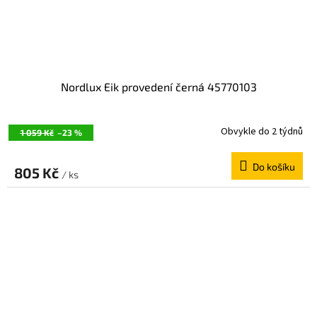
Nordlux Eik provedení černá 45770103
Obvykle do 2 týdnů
1 059 Kč
–23 %
Do košíku
805 Kč
/ ks