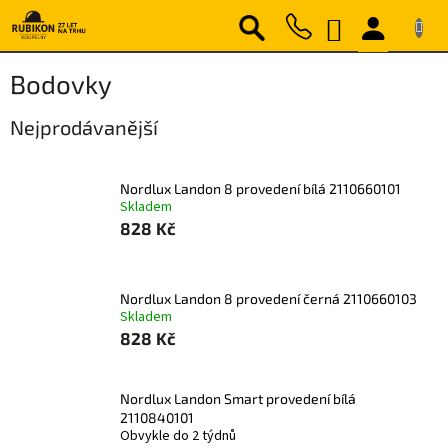
Přejít
NÁKUPNÍ
na
obsah
KOŠÍK
Bodovky
Nejprodávanější
Nordlux Landon 8 provedení bílá 2110660101
Skladem
828 Kč
Nordlux Landon 8 provedení černá 2110660103
Skladem
828 Kč
Nordlux Landon Smart provedení bílá
2110840101
Obvykle do 2 týdnů