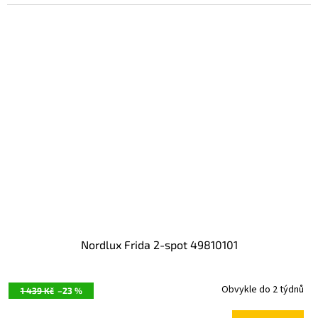
Nordlux Frida 2-spot 49810101
Obvykle do 2 týdnů
1 439 Kč
–23 %