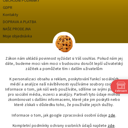
OBCHODNÍ PODMÍNKY
GDPR
Kontakty
DOPRAVA A PLATBA
NAŠE PRODEJNA
Moje objednávka
Kategorie
Zákon nám ukládá povinnost vyžádat si Váš souhlas. Pokud nám jej
dáte, budeme moci vám moci v budoucnu doručit lepší uživatelský
zážitek a pomůžete tím i dalším uživatelům
OUTLET až -75%
OBKLADY A DLAŽBY
K personalizaci obsahu a reklam, poskytování funkcí sociálních
médií a analýze naší návštěvnosti využíváme soubory cookie.
KOUPELNY
Informace o tom, jak náš web používáte, sdílíme se svými partnery
Zobrazit
OSVĚTLENÍ
pro sociální média, inzerci a analýzy. Partneři tyto údaje mohou
SAPHO
zkombinovat s dalšími informacemi, které jste jim poskytli nebo
které získali v důsledku toho, že používáte jejich služby.
Informace o tom, jak google zpracovává osobní údaje
zde
.
Kompletní podmínky ochrany osobních údajů najdete
zde
.