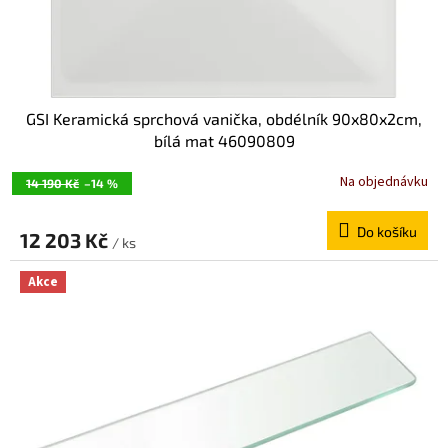
GSI Keramická sprchová vanička, obdélník 90x80x2cm,
bílá mat 46090809
Na objednávku
14 190 Kč
–14 %
Do košíku
12 203 Kč
/ ks
Akce