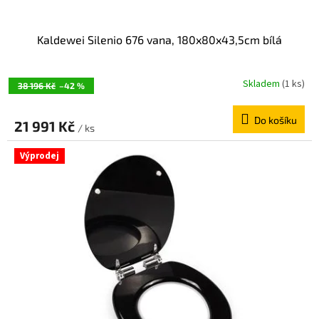
Kaldewei Silenio 676 vana, 180x80x43,5cm bílá
Skladem
(1 ks)
38 196 Kč
–42 %
Do košíku
21 991 Kč
/ ks
Výprodej