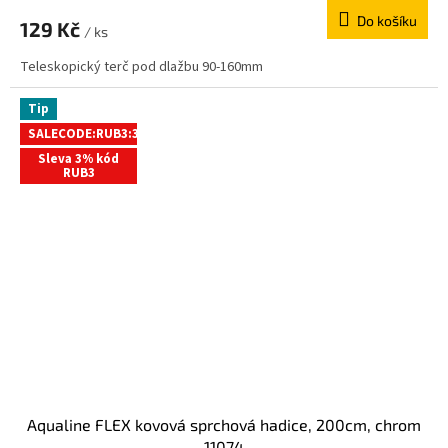
Do košíku
129 Kč
/ ks
Teleskopický terč pod dlažbu 90-160mm
Tip
SALECODE:RUB3:3:%
Sleva 3% kód
RUB3
Aqualine FLEX kovová sprchová hadice, 200cm, chrom
11074