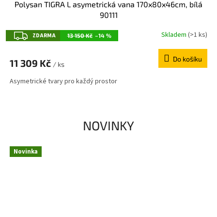
Polysan TIGRA L asymetrická vana 170x80x46cm, bílá
90111
Z
Skladem
(>1 ks)
ZDARMA
13 150 Kč
–14 %
D
Do košíku
A
11 309 Kč
/ ks
R
Asymetrické tvary pro každý prostor
M
A
NOVINKY
Novinka