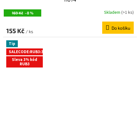
Skladem
(>1 ks)
169 Kč
–8 %
Do košíku
155 Kč
/ ks
Tip
SALECODE:RUB3:3:%
Sleva 3% kód
RUB3