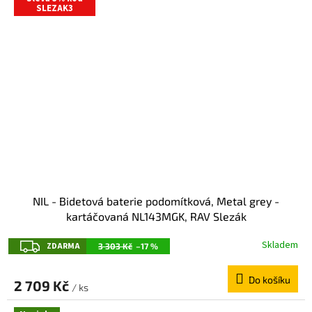
SLEZAK3
NIL - Bidetová baterie podomítková, Metal grey -
kartáčovaná NL143MGK, RAV Slezák
Z
Skladem
ZDARMA
3 303 Kč
–17 %
D
Do košíku
A
2 709 Kč
/ ks
R