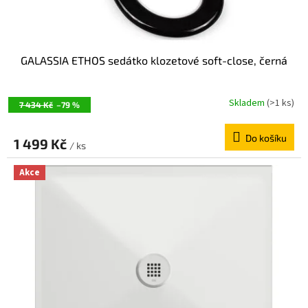
GALASSIA ETHOS sedátko klozetové soft-close, černá
Skladem
(>1 ks)
7 434 Kč
–79 %
Do košíku
1 499 Kč
/ ks
Akce