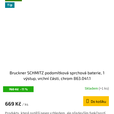
Tip
Bruckner SCHMITZ podomítková sprchová baterie, 1
výstup, vrchní části, chrom 863.041.1
Skladem
(>1 ks)
760 Kč
–11 %
Do košíku
669 Kč
/ ks
Produkty, které potěší nejen vzhledem, ale především funkčností.