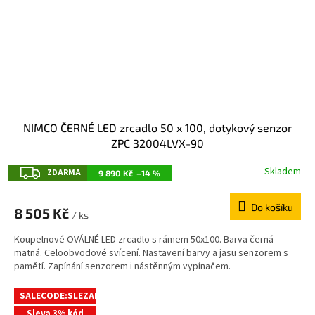
NIMCO ČERNÉ LED zrcadlo 50 x 100, dotykový senzor
ZPC 32004LVX-90
Z
Skladem
ZDARMA
9 890 Kč
–14 %
D
Do košíku
A
8 505 Kč
/ ks
R
Koupelnové OVÁLNÉ LED zrcadlo s rámem 50x100. Barva černá
M
matná. Celoobvodové svícení. Nastavení barvy a jasu senzorem s
pamětí. Zapínání senzorem i nástěnným vypínačem.
A
SALECODE:SLEZAK3:3:%
Sleva 3% kód