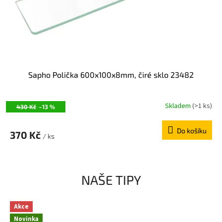
Sapho Polička 600x100x8mm, čiré sklo 23482
Skladem
(>1 ks)
430 Kč
–13 %
Do košíku
370 Kč
/ ks
NAŠE TIPY
Akce
Novinka