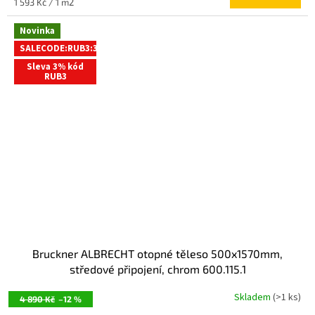
Měrná
1 593 Kč / 1 m2
cena:
Novinka
SALECODE:RUB3:3:%
Sleva 3% kód
RUB3
Bruckner ALBRECHT otopné těleso 500x1570mm,
středové připojení, chrom 600.115.1
Skladem
(>1 ks)
4 890 Kč
–12 %