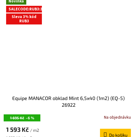
Novinka
M
SALECODE:RUB3:3:%
A
Sleva 3% kód
RUB3
Equipe MANACOR obklad Mint 6,5x40 (1m2) (EQ-5)
26922
Na objednávku
1 695 Kč
–6 %
1 593 Kč
/ m2
Do košíku