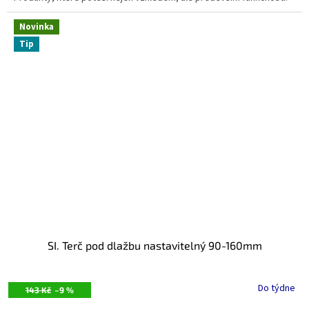
Novinka
Tip
SI. Terč pod dlažbu nastavitelný 90-160mm
Do týdne
143 Kč
–9 %