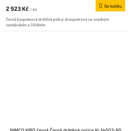
D
Do košíku
A
2 923 Kč
/ ks
R
Černá koupelnová drátěná police dvoupatrová se snadným
M
sundáváním a čištěním.
A
NIMCO KIBO černá Černá drátěná police Ki-14003-90