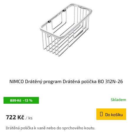
NIMCO Drátěný program Drátěná polička BO 312N-26
Skladem
839 Kč
–13 %
Do košíku
722 Kč
/ ks
Drátěná polička k vaně nebo do sprchového koutu.