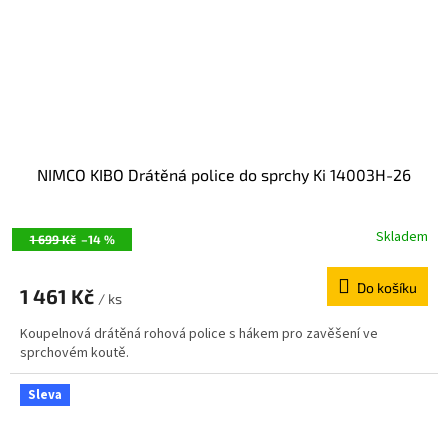
NIMCO KIBO Drátěná police do sprchy Ki 14003H-26
Skladem
1 699 Kč
–14 %
Do košíku
1 461 Kč
/ ks
Koupelnová drátěná rohová police s hákem pro zavěšení ve
sprchovém koutě.
Sleva