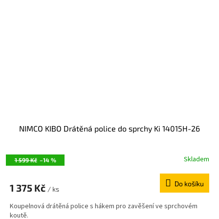
NIMCO KIBO Drátěná police do sprchy Ki 14015H-26
Skladem
1 599 Kč
–14 %
Do košíku
1 375 Kč
/ ks
Koupelnová drátěná police s hákem pro zavěšení ve sprchovém
koutě.