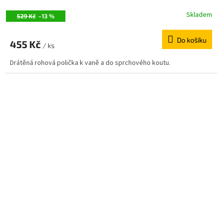
Skladem
529 Kč
–13 %
Do košíku
455 Kč
/ ks
Drátěná rohová polička k vaně a do sprchového koutu.