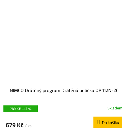
NIMCO Drátěný program Drátěná polička OP 112N-26
Skladem
789 Kč
–13 %
Do košíku
679 Kč
/ ks