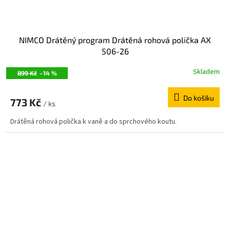
NIMCO Drátěný program Drátěná rohová polička AX
506-26
Skladem
899 Kč
–14 %
Do košíku
773 Kč
/ ks
Drátěná rohová polička k vaně a do sprchového koutu.