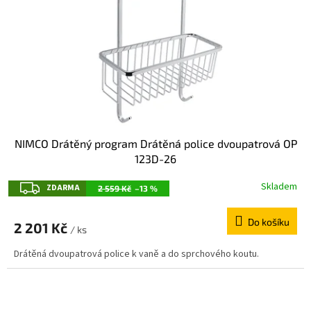
r
o
d
u
k
t
ů
NIMCO Drátěný program Drátěná police dvoupatrová OP
123D-26
Z
Skladem
ZDARMA
2 559 Kč
–13 %
D
Do košíku
A
2 201 Kč
/ ks
R
Drátěná dvoupatrová police k vaně a do sprchového koutu.
M
A