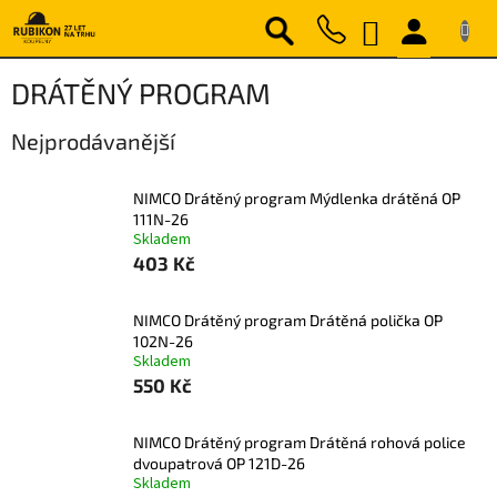
Přejít
NÁKUPNÍ
na
obsah
KOŠÍK
DRÁTĚNÝ PROGRAM
Nejprodávanější
NIMCO Drátěný program Mýdlenka drátěná OP
111N-26
Skladem
403 Kč
NIMCO Drátěný program Drátěná polička OP
102N-26
Skladem
550 Kč
NIMCO Drátěný program Drátěná rohová police
dvoupatrová OP 121D-26
Skladem