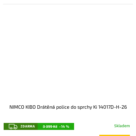
NIMCO KIBO Drátěná police do sprchy Ki 14017D-H-26
Z
Skladem
ZDARMA
3 399 Kč
–14 %
D