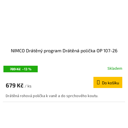
NIMCO Drátěný program Drátěná polička OP 107-26
Skladem
789 Kč
–13 %
Do košíku
679 Kč
/ ks
Drátěná rohová polička k vaně a do sprchového koutu.