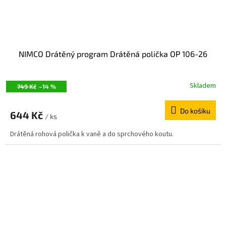
NIMCO Drátěný program Drátěná polička OP 106-26
Skladem
749 Kč
–14 %
Do košíku
644 Kč
/ ks
Drátěná rohová polička k vaně a do sprchového koutu.