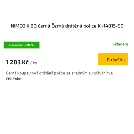
NIMCO KIBO černá Černá drátěná police Ki-14015-90
Skladem
1 399 Kč
–14 %
Do košíku
1 203 Kč
/ ks
Černá koupelnová drátěná police se snadným sundáváním a
čištěním.