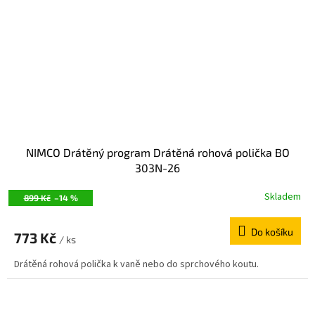
NIMCO Drátěný program Drátěná rohová polička BO
303N-26
Skladem
899 Kč
–14 %
Do košíku
773 Kč
/ ks
Drátěná rohová polička k vaně nebo do sprchového koutu.