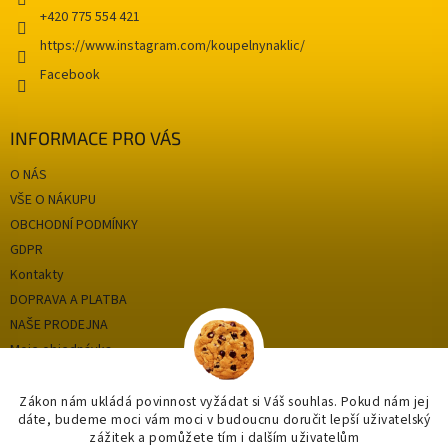
ý
+420 775 554 421
p
https://www.instagram.com/koupelnynaklic/
i
s
Facebook
u
INFORMACE PRO VÁS
O NÁS
VŠE O NÁKUPU
OBCHODNÍ PODMÍNKY
GDPR
Kontakty
DOPRAVA A PLATBA
NAŠE PRODEJNA
Moje objednávka
Zákon nám ukládá povinnost vyžádat si Váš souhlas. Pokud nám jej
dáte, budeme moci vám moci v budoucnu doručit lepší uživatelský
Kategorie
zážitek a pomůžete tím i dalším uživatelům