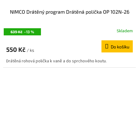
NIMCO Drátěný program Drátěná polička OP 102N-26
Skladem
639 Kč
–13 %
Do košíku
550 Kč
/ ks
Drátěná rohová polička k vaně a do sprchového koutu.