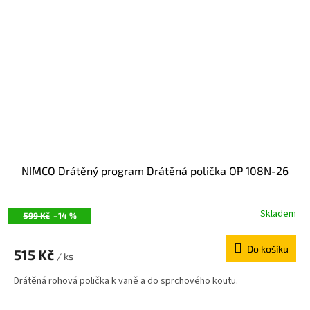
NIMCO Drátěný program Drátěná polička OP 108N-26
Skladem
599 Kč
–14 %
Do košíku
515 Kč
/ ks
Drátěná rohová polička k vaně a do sprchového koutu.