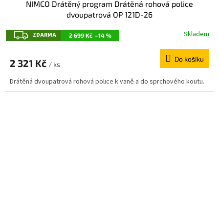
NIMCO Drátěný program Drátěná rohová police
dvoupatrová OP 121D-26
Z
Skladem
ZDARMA
2 699 Kč
–14 %
D
Do košíku
A
2 321 Kč
/ ks
R
Drátěná dvoupatrová rohová police k vaně a do sprchového koutu.
M
A