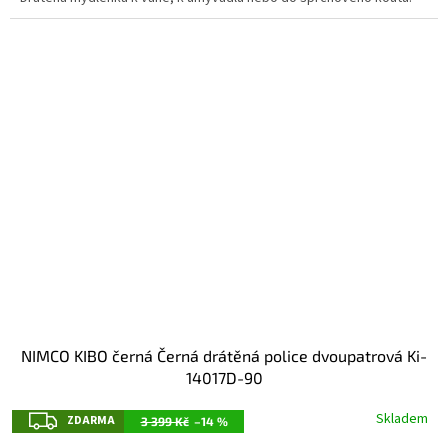
NIMCO KIBO černá Černá drátěná police dvoupatrová Ki-
14017D-90
Z
Skladem
ZDARMA
3 399 Kč
–14 %