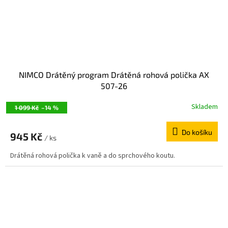
NIMCO Drátěný program Drátěná rohová polička AX
507-26
Skladem
1 099 Kč
–14 %
Do košíku
945 Kč
/ ks
Drátěná rohová polička k vaně a do sprchového koutu.