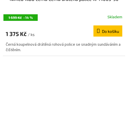
Skladem
1 599 Kč
–14 %
Do košíku
1 375 Kč
/ ks
Černá koupelnová drátěná rohová police se snadným sundáváním a
čištěním.