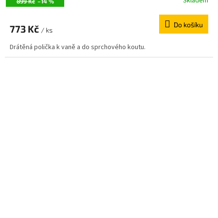
Skladem
899 Kč
–14 %
Do košíku
773 Kč
/ ks
Drátěná polička k vaně a do sprchového koutu.