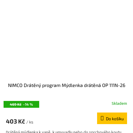
NIMCO Drátěný program Mýdlenka drátěná OP 111N-26
Skladem
469 Kč
–14 %
Do košíku
403 Kč
/ ks
Drátěná mýdlenka k vaně, k umyvadlu nebo do sprchového koutu.