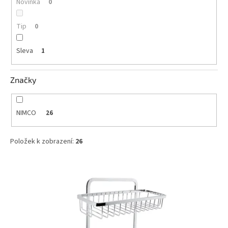
Novinka
0
Tip
0
Sleva
1
Značky
NIMCO
26
Položek k zobrazení:
26
V
ý
p
i
s
p