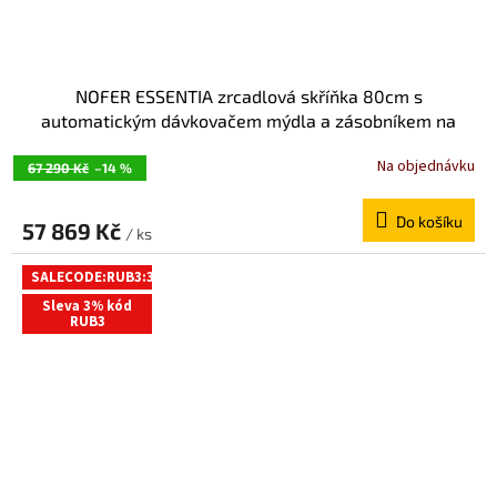
NOFER ESSENTIA zrcadlová skříňka 80cm s
automatickým dávkovačem mýdla a zásobníkem na
papírové ručníky MUM000124
Na objednávku
67 290 Kč
–14 %
Do košíku
57 869 Kč
/ ks
SALECODE:RUB3:3:%
Sleva 3% kód
RUB3