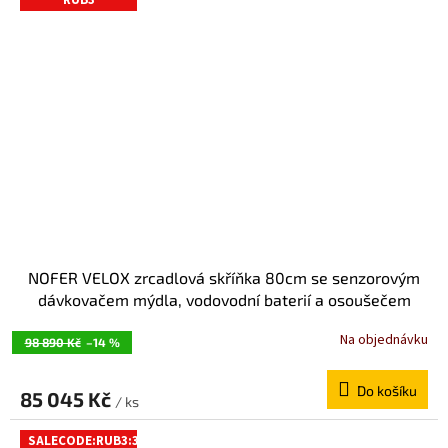
RUB3
NOFER VELOX zrcadlová skříňka 80cm se senzorovým
dávkovačem mýdla, vodovodní baterií a osoušečem
rukou MUM000114
Na objednávku
98 890 Kč
–14 %
Do košíku
85 045 Kč
/ ks
SALECODE:RUB3:3:%