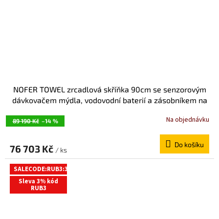
NOFER TOWEL zrcadlová skříňka 90cm se senzorovým
dávkovačem mýdla, vodovodní baterií a zásobníkem na
papírové ručníky MUM000117
Na objednávku
89 190 Kč
–14 %
Do košíku
76 703 Kč
/ ks
SALECODE:RUB3:3:%
Sleva 3% kód
RUB3