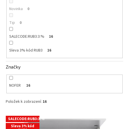
Novinka
0
Tip
0
SALECODE:RUB3:3:%
16
Sleva 3% kód RUB3
16
Značky
NOFER
16
Položek k zobrazení:
16
V
SALECODE:RUB3:3:%
ý
Sleva 3% kód
p