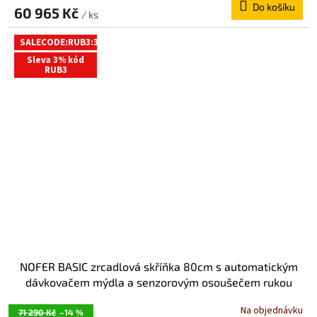
Do košíku
60 965 Kč
/ ks
SALECODE:RUB3:3:%
Sleva 3% kód
RUB3
NOFER BASIC zrcadlová skříňka 80cm s automatickým
dávkovačem mýdla a senzorovým osoušečem rukou
MUM000120
Na objednávku
71 290 Kč
–14 %