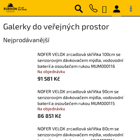
Přejít
NÁKUPNÍ
na
obsah
KOŠÍK
Galerky do veřejných prostor
Nejprodávanější
NOFER VELOX zrcadlová skříňka 100cm se
senzorovým dávkovačem mýdla, vodovodní
baterií a osoušečem rukou MUM000116
Na objednávku
91 581 Kč
NOFER VELOX zrcadlová skříňka 90cm se
senzorovým dávkovačem mýdla, vodovodní
baterií a osoušečem rukou MUM000115
Na objednávku
86 851 Kč
NOFER VELOX zrcadlová skříňka 80cm se
senzorovým dávkovačem mýdla, vodovodní