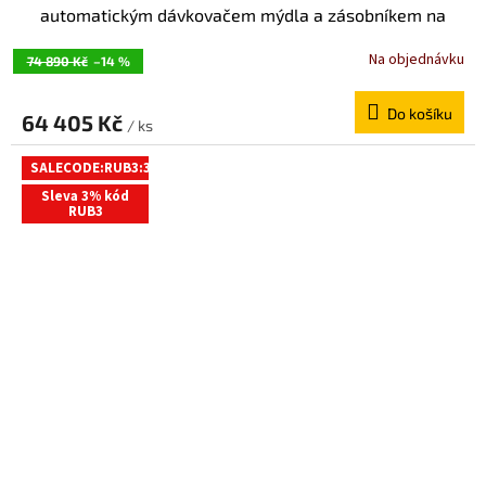
automatickým dávkovačem mýdla a zásobníkem na
papírové ručníky MUM000126
Na objednávku
74 890 Kč
–14 %
Do košíku
64 405 Kč
/ ks
SALECODE:RUB3:3:%
Sleva 3% kód
RUB3