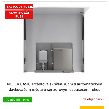
SALECODE:RUB3:3:%
Sleva 3% kód
RUB3
NOFER BASIC zrcadlová skříňka 70cm s automatickým
dávkovačem mýdla a senzorovým osoušečem rukou
MUM000119
Na objednávku
70 890 Kč
–14 %