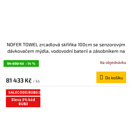
NOFER TOWEL zrcadlová skříňka 100cm se senzorovým
dávkovačem mýdla, vodovodní baterií a zásobníkem na
papírové ručníky MUM000118
Na objednávku
94 690 Kč
–14 %
Do košíku
81 433 Kč
/ ks
SALECODE:RUB3:3:%
Sleva 3% kód
RUB3