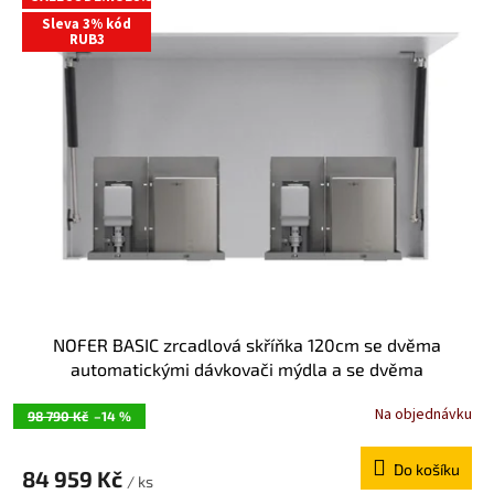
Sleva 3% kód
RUB3
NOFER BASIC zrcadlová skříňka 120cm se dvěma
automatickými dávkovači mýdla a se dvěma
senzorovými osoušeči rukou MUM000159
Na objednávku
98 790 Kč
–14 %
Do košíku
84 959 Kč
/ ks