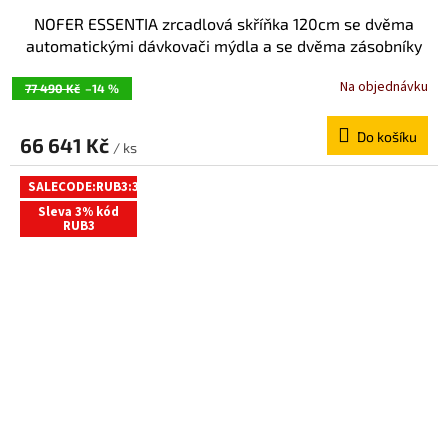
NOFER ESSENTIA zrcadlová skříňka 120cm se dvěma
automatickými dávkovači mýdla a se dvěma zásobníky
na papírové ručníky MUM000127
Na objednávku
77 490 Kč
–14 %
Do košíku
66 641 Kč
/ ks
SALECODE:RUB3:3:%
Sleva 3% kód
RUB3