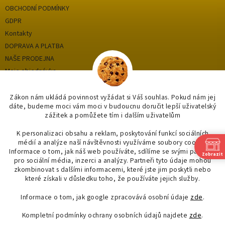
OBCHODNÍ PODMÍNKY
GDPR
Kontakty
DOPRAVA A PLATBA
NAŠE PRODEJNA
Moje objednávka
Zákon nám ukládá povinnost vyžádat si Váš souhlas. Pokud nám jej
dáte, budeme moci vám moci v budoucnu doručit lepší uživatelský
Kategorie
zážitek a pomůžete tím i dalším uživatelům
OUTLET až -75%
K personalizaci obsahu a reklam, poskytování funkcí sociálních
médií a analýze naší návštěvnosti využíváme soubory cookie.
OBKLADY A DLAŽBY
Informace o tom, jak náš web používáte, sdílíme se svými partnery
Zobrazit
KOUPELNY
pro sociální média, inzerci a analýzy. Partneři tyto údaje mohou
zkombinovat s dalšími informacemi, které jste jim poskytli nebo
OSVĚTLENÍ
které získali v důsledku toho, že používáte jejich služby.
Informace o tom, jak google zpracovává osobní údaje
zde
.
Kompletní podmínky ochrany osobních údajů najdete
zde
.
Vytvořil Shoptet