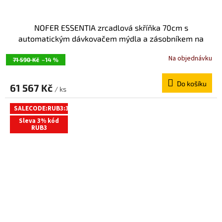
NOFER ESSENTIA zrcadlová skříňka 70cm s
automatickým dávkovačem mýdla a zásobníkem na
papírové ručníky MUM000123
Na objednávku
71 590 Kč
–14 %
Do košíku
61 567 Kč
/ ks
SALECODE:RUB3:3:%
Sleva 3% kód
RUB3