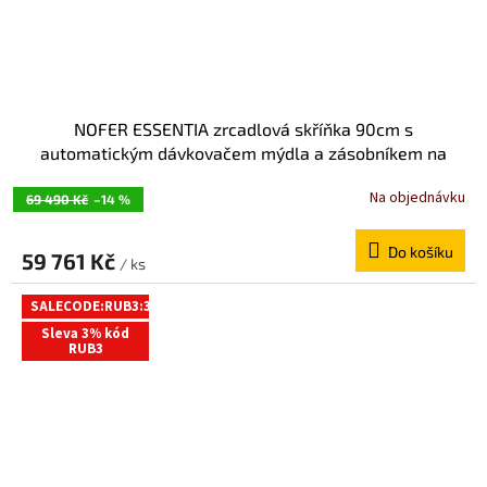
NOFER ESSENTIA zrcadlová skříňka 90cm s
automatickým dávkovačem mýdla a zásobníkem na
papírové ručníky MUM000125
Na objednávku
69 490 Kč
–14 %
Do košíku
59 761 Kč
/ ks
SALECODE:RUB3:3:%
Sleva 3% kód
RUB3