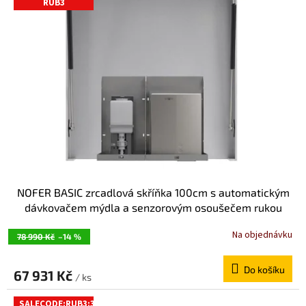
RUB3
i
s
p
r
o
d
u
k
t
ů
NOFER BASIC zrcadlová skříňka 100cm s automatickým
dávkovačem mýdla a senzorovým osoušečem rukou
MUM000122
Na objednávku
78 990 Kč
–14 %
Do košíku
67 931 Kč
/ ks
SALECODE:RUB3:3:%