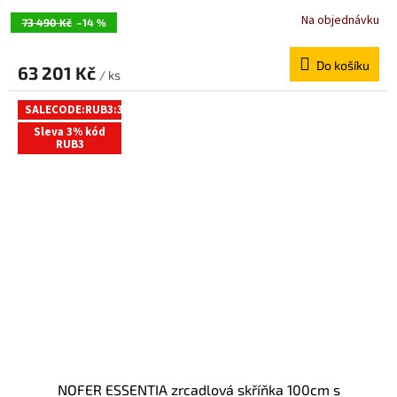
MUM000121
Na objednávku
73 490 Kč
–14 %
Do košíku
63 201 Kč
/ ks
SALECODE:RUB3:3:%
Sleva 3% kód
RUB3
NOFER ESSENTIA zrcadlová skříňka 100cm s