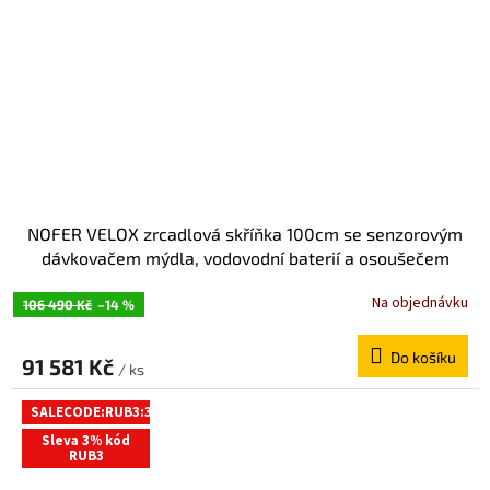
NOFER VELOX zrcadlová skříňka 100cm se senzorovým
dávkovačem mýdla, vodovodní baterií a osoušečem
rukou MUM000116
Na objednávku
106 490 Kč
–14 %
Do košíku
91 581 Kč
/ ks
SALECODE:RUB3:3:%
Sleva 3% kód
RUB3