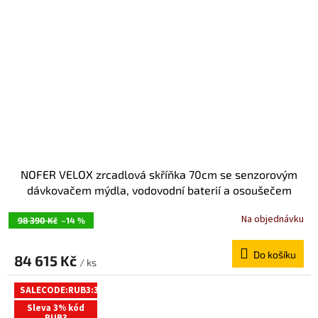
NOFER VELOX zrcadlová skříňka 70cm se senzorovým
dávkovačem mýdla, vodovodní baterií a osoušečem
rukou MUM000113
Na objednávku
98 390 Kč
–14 %
Do košíku
84 615 Kč
/ ks
SALECODE:RUB3:3:%
Sleva 3% kód