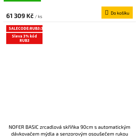
Do košíku
61 309 Kč
/ ks
SALECODE:RUB3:3:%
Sleva 3% kód
RUB3
NOFER BASIC zrcadlová skříňka 90cm s automatickým
dávkovačem mýdla a senzorovým osoušečem rukou