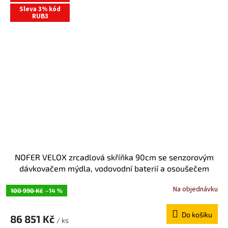
Sleva 3% kód
RUB3
NOFER VELOX zrcadlová skříňka 90cm se senzorovým
dávkovačem mýdla, vodovodní baterií a osoušečem
rukou MUM000115
Na objednávku
100 990 Kč
–14 %
Do košíku
86 851 Kč
/ ks