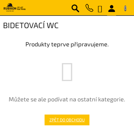
Přejít
NÁKUPNÍ
na
obsah
KOŠÍK
BIDETOVACÍ WC
Produkty teprve připravujeme.
Můžete se ale podívat na ostatní kategorie.
ZPĚT DO OBCHODU