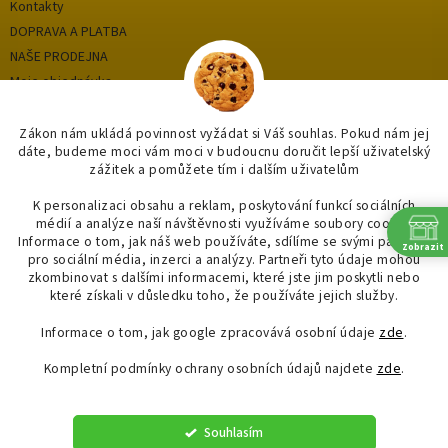
Kontakty
DOPRAVA A PLATBA
NAŠE PRODEJNA
Moje objednávka
Zákon nám ukládá povinnost vyžádat si Váš souhlas. Pokud nám jej
dáte, budeme moci vám moci v budoucnu doručit lepší uživatelský
Kategorie
zážitek a pomůžete tím i dalším uživatelům
OUTLET až -75%
K personalizaci obsahu a reklam, poskytování funkcí sociálních
médií a analýze naší návštěvnosti využíváme soubory cookie.
OBKLADY A DLAŽBY
Informace o tom, jak náš web používáte, sdílíme se svými partnery
Zobrazit
OSVĚTLENÍ
pro sociální média, inzerci a analýzy. Partneři tyto údaje mohou
zkombinovat s dalšími informacemi, které jste jim poskytli nebo
SAPHO
které získali v důsledku toho, že používáte jejich služby.
Informace o tom, jak google zpracovává osobní údaje
zde
.
Kompletní podmínky ochrany osobních údajů najdete
zde
.
Vytvořil Shoptet
Souhlasím
Copyright 2026
"OBKLADYADLAZBY.CZ"
. Všechna práva vyhrazena.