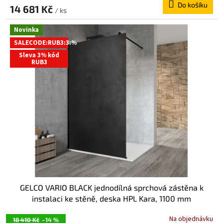
Do košíku
14 681 Kč
/ ks
Novinka
SALECODE:RUB3:3:%
Sleva 3% kód
RUB3
GELCO VARIO BLACK jednodílná sprchová zástěna k
instalaci ke stěně, deska HPL Kara, 1100 mm
GX2611GX1014
Na objednávku
18 410 Kč
–14 %