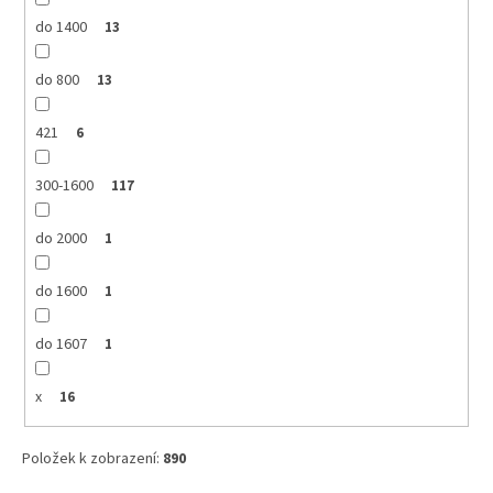
do 1400
13
do 800
13
421
6
300-1600
117
do 2000
1
do 1600
1
do 1607
1
x
16
Položek k zobrazení:
890