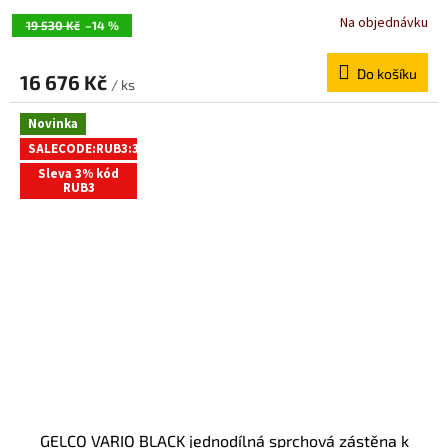
GX2612GX1014
Na objednávku
19 530 Kč
–14 %
Do košíku
16 676 Kč
/ ks
Novinka
SALECODE:RUB3:3:%
Sleva 3% kód
RUB3
GELCO VARIO BLACK jednodílná sprchová zástěna k