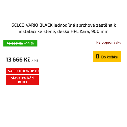
GELCO VARIO BLACK jednodílná sprchová zástěna k
instalaci ke stěně, deska HPL Kara, 900 mm
GX2690GX1014
Na objednávku
16 030 Kč
–14 %
Do košíku
13 666 Kč
/ ks
SALECODE:RUB3:3:%
Sleva 3% kód
RUB3