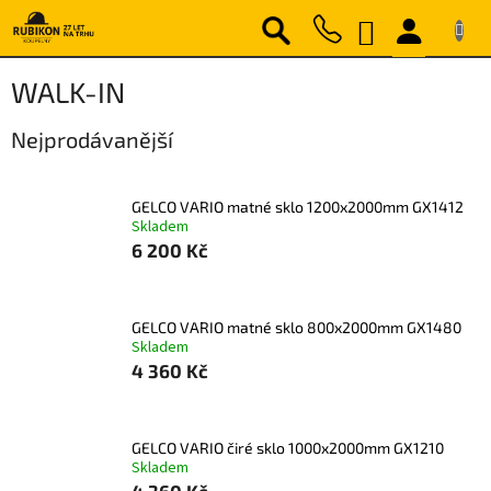
Přejít
NÁKUPNÍ
na
obsah
KOŠÍK
WALK-IN
Nejprodávanější
GELCO VARIO matné sklo 1200x2000mm GX1412
Skladem
6 200 Kč
GELCO VARIO matné sklo 800x2000mm GX1480
Skladem
4 360 Kč
GELCO VARIO čiré sklo 1000x2000mm GX1210
Skladem
4 360 Kč