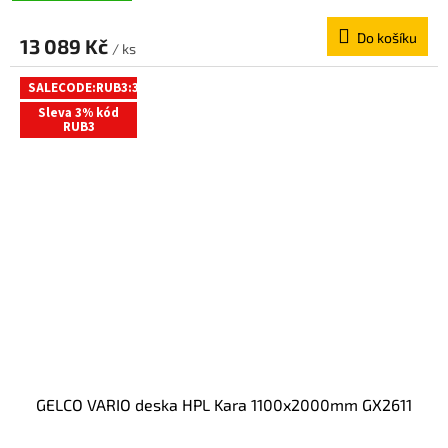
Do košíku
13 089 Kč
/ ks
SALECODE:RUB3:3:%
Sleva 3% kód
RUB3
GELCO VARIO deska HPL Kara 1100x2000mm GX2611