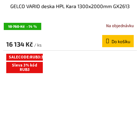
GELCO VARIO deska HPL Kara 1300x2000mm GX2613
Na objednávku
18 760 Kč
–14 %
Do košíku
16 134 Kč
/ ks
SALECODE:RUB3:3:%
Sleva 3% kód
RUB3