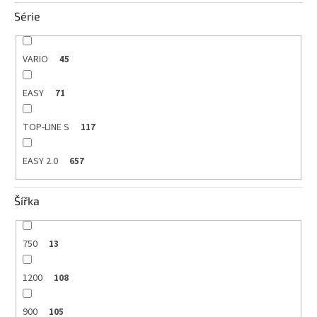
Série
VARIO
45
EASY
71
TOP-LINE S
117
EASY 2.0
657
Šířka
750
13
1200
108
900
105