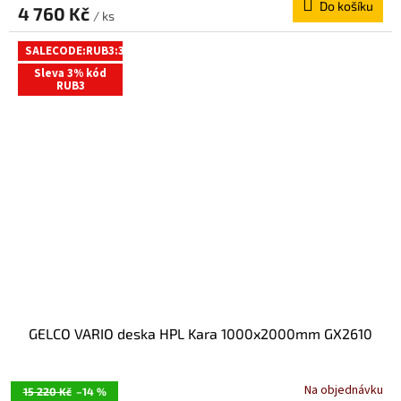
Do košíku
4 760 Kč
/ ks
SALECODE:RUB3:3:%
Sleva 3% kód
RUB3
GELCO VARIO deska HPL Kara 1000x2000mm GX2610
Na objednávku
15 220 Kč
–14 %