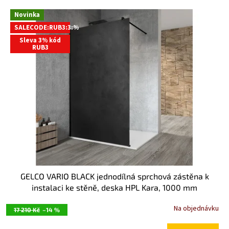
V
Novinka
ý
SALECODE:RUB3:3:%
p
Sleva 3% kód
i
RUB3
s
p
r
o
d
u
k
t
ů
GELCO VARIO BLACK jednodílná sprchová zástěna k
instalaci ke stěně, deska HPL Kara, 1000 mm
GX2610GX1014
Na objednávku
17 210 Kč
–14 %