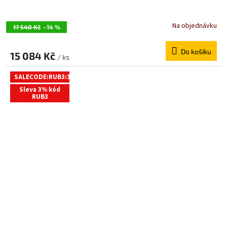
Na objednávku
17 540 Kč
–14 %
Do košíku
15 084 Kč
/ ks
SALECODE:RUB3:3:%
Sleva 3% kód
RUB3