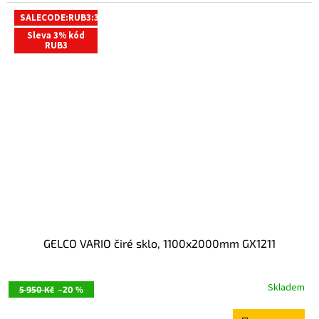
SALECODE:RUB3:3:%
Sleva 3% kód
RUB3
GELCO VARIO čiré sklo, 1100x2000mm GX1211
Skladem
5 950 Kč
–20 %