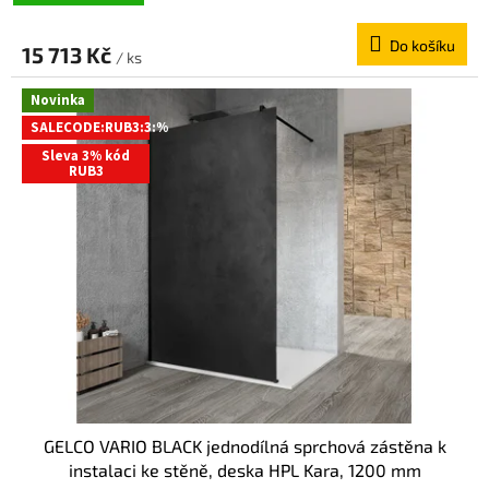
Do košíku
15 713 Kč
/ ks
Novinka
SALECODE:RUB3:3:%
Sleva 3% kód
RUB3
GELCO VARIO BLACK jednodílná sprchová zástěna k
instalaci ke stěně, deska HPL Kara, 1200 mm