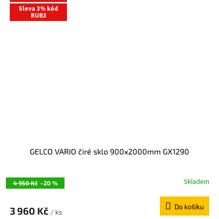
Sleva 3% kód
RUB3
GELCO VARIO čiré sklo 900x2000mm GX1290
Skladem
4 950 Kč
–20 %
Do košíku
3 960 Kč
/ ks