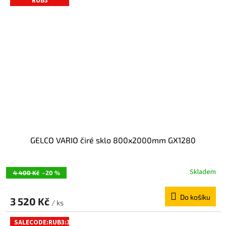
RUB3
GELCO VARIO čiré sklo 800x2000mm GX1280
Skladem
4 400 Kč
–20 %
Do košíku
3 520 Kč
/ ks
SALECODE:RUB3:3:%