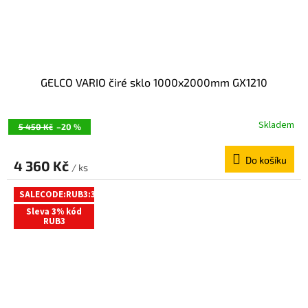
GELCO VARIO čiré sklo 1000x2000mm GX1210
Skladem
5 450 Kč
–20 %
Do košíku
4 360 Kč
/ ks
SALECODE:RUB3:3:%
Sleva 3% kód
RUB3