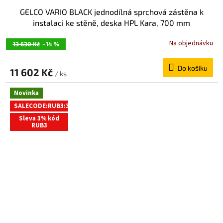
GELCO VARIO BLACK jednodílná sprchová zástěna k
instalaci ke stěně, deska HPL Kara, 700 mm
GX2670GX1014
Na objednávku
13 630 Kč
–14 %
Do košíku
11 602 Kč
/ ks
Novinka
SALECODE:RUB3:3:%
Sleva 3% kód
RUB3