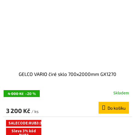
GELCO VARIO čiré sklo 700x2000mm GX1270
Skladem
4 000 Kč
–20 %
Do košíku
3 200 Kč
/ ks
SALECODE:RUB3:3:%
Sleva 3% kód