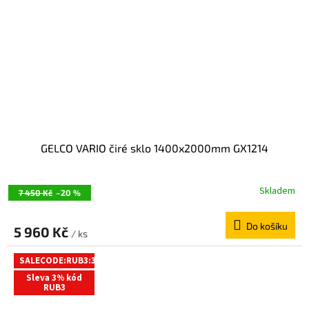
GELCO VARIO čiré sklo 1400x2000mm GX1214
Skladem
7 450 Kč
–20 %
Do košíku
5 960 Kč
/ ks
SALECODE:RUB3:3:%
Sleva 3% kód
RUB3