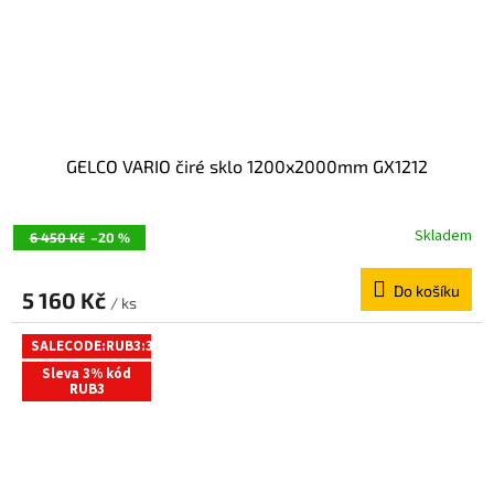
GELCO VARIO čiré sklo 1200x2000mm GX1212
Skladem
6 450 Kč
–20 %
Do košíku
5 160 Kč
/ ks
SALECODE:RUB3:3:%
Sleva 3% kód
RUB3