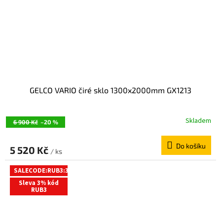
GELCO VARIO čiré sklo 1300x2000mm GX1213
Skladem
6 900 Kč
–20 %
Do košíku
5 520 Kč
/ ks
SALECODE:RUB3:3:%
Sleva 3% kód
RUB3