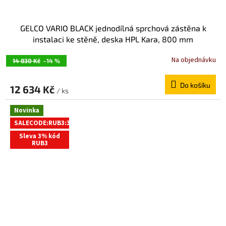
GELCO VARIO BLACK jednodílná sprchová zástěna k
instalaci ke stěně, deska HPL Kara, 800 mm
GX2680GX1014
Na objednávku
14 830 Kč
–14 %
Do košíku
12 634 Kč
/ ks
Novinka
SALECODE:RUB3:3:%
Sleva 3% kód
RUB3