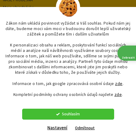
Moje objednávka
Zákon nám ukládá povinnost vyžádat si Váš souhlas. Pokud nám jej
dáte, budeme moci vám moci v budoucnu doručit lepší uživatelský
Kategorie
zážitek a pomůžete tím i dalším uživatelům
OUTLET až -75%
K personalizaci obsahu a reklam, poskytování funkcí sociálních
médií a analýze naší návštěvnosti využíváme soubory cookie.
OBKLADY A DLAŽBY
Informace o tom, jak náš web používáte, sdílíme se svými partnery
Zobrazit
OSVĚTLENÍ
pro sociální média, inzerci a analýzy. Partneři tyto údaje mohou
SAPHO
zkombinovat s dalšími informacemi, které jste jim poskytli nebo
které získali v důsledku toho, že používáte jejich služby.
Informace o tom, jak google zpracovává osobní údaje
zde
.
Kompletní podmínky ochrany osobních údajů najdete
zde
.
Vytvořil Shoptet
Souhlasím
Copyright 2026
"OBKLADYADLAZBY.CZ"
. Všechna práva vyhrazena.
Upravit nastavení cookies
Nastavení
Odmítnout
Spojova