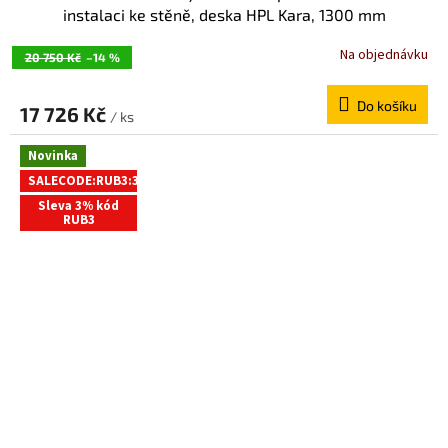
instalaci ke stěně, deska HPL Kara, 1300 mm
GX2613GX1014
Na objednávku
20 750 Kč
–14 %
Do košíku
17 726 Kč
/ ks
Novinka
SALECODE:RUB3:3:%
Sleva 3% kód
RUB3