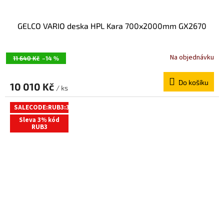
GELCO VARIO deska HPL Kara 700x2000mm GX2670
Na objednávku
11 640 Kč
–14 %
Do košíku
10 010 Kč
/ ks
SALECODE:RUB3:3:%
Sleva 3% kód
RUB3