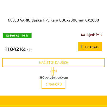
GELCO VARIO deska HPL Kara 800x2000mm GX2680
Na objednávku
12 840 Kč
–14 %
Do košíku
11 042 Kč
/ ks
NAČÍST 21 DALŠÍCH
S
1
43
t
O
r
890
položek celkem
v
á
l
NAHORU
n
á
k
d
o
v
a
á
c
n
í