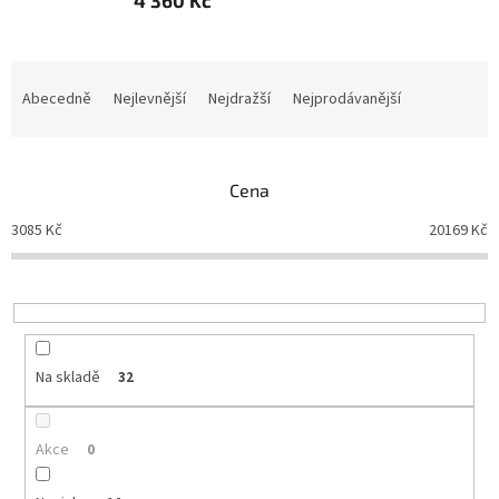
Ř
a
Abecedně
Nejlevnější
Nejdražší
Nejprodávanější
z
e
n
Cena
í
p
3085
Kč
20169
Kč
r
o
d
u
k
t
Na skladě
32
ů
Akce
0