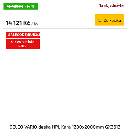
Na objednávku
16 420 Kč
–14 %
Do košíku
14 121 Kč
/ ks
SALECODE:RUB3:3:%
Sleva 3% kód
RUB3
GELCO VARIO deska HPL Kara 1200x2000mm GX2612