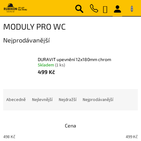
Přejít
NÁKUPNÍ
na
obsah
KOŠÍK
MODULY PRO WC
Nejprodávanější
DURAVIT upevnění 12x180mm chrom
Skladem
(1 ks)
499 Kč
Ř
a
Abecedně
Nejlevnější
Nejdražší
Nejprodávanější
z
e
n
Cena
í
p
498
Kč
499
Kč
r