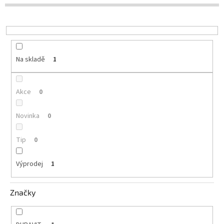
o
d
u
k
t
Na skladě
1
ů
Akce
0
Novinka
0
Tip
0
Výprodej
1
Značky