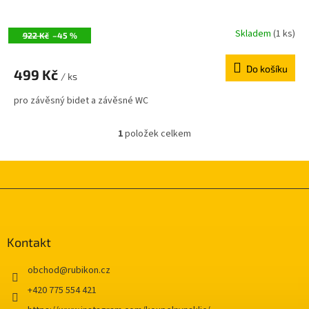
Skladem
(1 ks)
922 Kč
–45 %
Do košíku
499 Kč
/ ks
pro závěsný bidet a závěsné WC
1
položek celkem
O
v
l
á
d
Z
a
á
c
p
í
a
Kontakt
p
t
r
í
v
obchod
@
rubikon.cz
k
+420 775 554 421
y