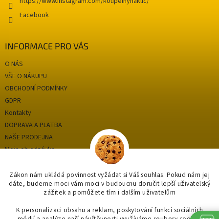
v
https://www.instagram.com/koupelnynaklic/
ý
Facebook
p
i
s
INFORMACE PRO VÁS
u
O NÁS
VŠE O NÁKUPU
OBCHODNÍ PODMÍNKY
GDPR
Kontakty
DOPRAVA A PLATBA
NAŠE PRODEJNA
Moje objednávka
Zákon nám ukládá povinnost vyžádat si Váš souhlas. Pokud nám jej
dáte, budeme moci vám moci v budoucnu doručit lepší uživatelský
Kategorie
zážitek a pomůžete tím i dalším uživatelům
OBKLADY A DLAŽBY
K personalizaci obsahu a reklam, poskytování funkcí sociálních
médií a analýze naší návštěvnosti využíváme soubory cookie.