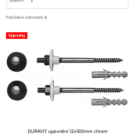
DURAVIT
1
Položek k zobrazení:
1
V
Výprodej
ý
p
i
s
p
r
o
d
u
k
t
ů
DURAVIT upevnění 12x180mm chrom