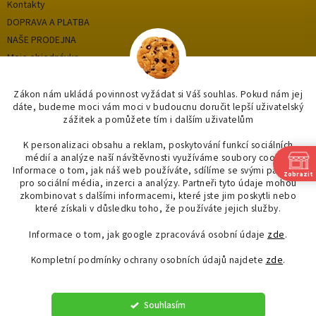
Kontakty
DOPRAVA A PLATBA
NAŠE PRODEJNA
Moje objednávka
Zákon nám ukládá povinnost vyžádat si Váš souhlas. Pokud nám jej
dáte, budeme moci vám moci v budoucnu doručit lepší uživatelský
Kategorie
zážitek a pomůžete tím i dalším uživatelům
OUTLET až -75%
K personalizaci obsahu a reklam, poskytování funkcí sociálních
médií a analýze naší návštěvnosti využíváme soubory cookie.
OBKLADY A DLAŽBY
Informace o tom, jak náš web používáte, sdílíme se svými partnery
Zobrazit
KOUPELNY
pro sociální média, inzerci a analýzy. Partneři tyto údaje mohou
zkombinovat s dalšími informacemi, které jste jim poskytli nebo
OSVĚTLENÍ
které získali v důsledku toho, že používáte jejich služby.
Informace o tom, jak google zpracovává osobní údaje
zde
.
Kompletní podmínky ochrany osobních údajů najdete
zde
.
Vytvořil Shoptet
Souhlasím
Copyright 2026
"OBKLADYADLAZBY.CZ"
. Všechna práva vyhrazena.