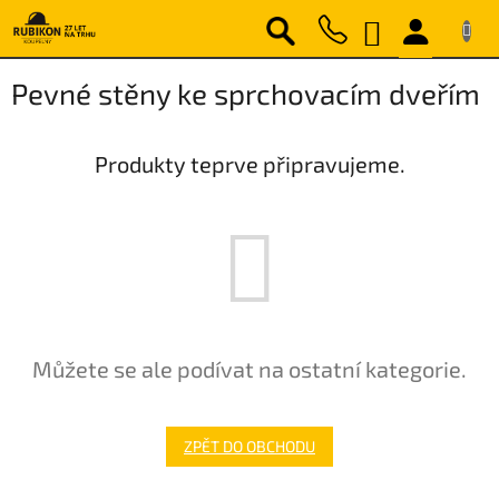
Přejít
NÁKUPNÍ
na
obsah
KOŠÍK
Pevné stěny ke sprchovacím dveřím
Produkty teprve připravujeme.
Můžete se ale podívat na ostatní kategorie.
ZPĚT DO OBCHODU