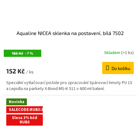
Aqualine NICEA sklenka na postavení, bílá 7502
Skladem
(>1 ks)
165 Kč
–7 %
Do košíku
152 Kč
/ ks
Speciální vytlačovací pistole pro zpracování Spárovací hmoty PU 15
a Lepidla na parkety X-Bond MS-K 511 v 600 ml balení.
Novinka
SALECODE:RUB3:3:%
Sleva 3% kód
RUB3