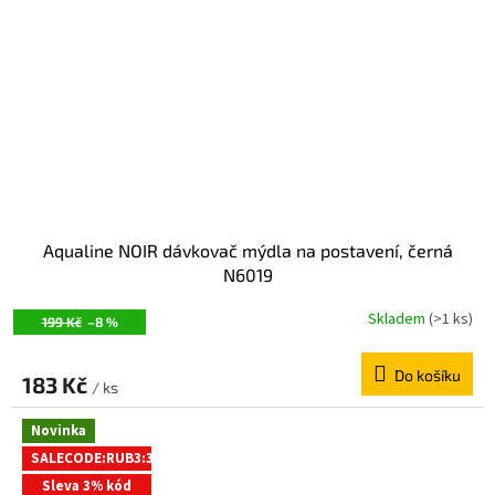
Aqualine NOIR dávkovač mýdla na postavení, černá
N6019
Skladem
(>1 ks)
199 Kč
–8 %
Do košíku
183 Kč
/ ks
Novinka
SALECODE:RUB3:3:%
Sleva 3% kód