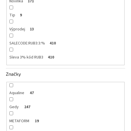
Novinka
171
Tip
9
Výprodej
13
SALECODE:RUB3:3:%
410
Sleva 3% kód RUB3
410
Značky
Aqualine
47
Gedy
247
METAFORM
19