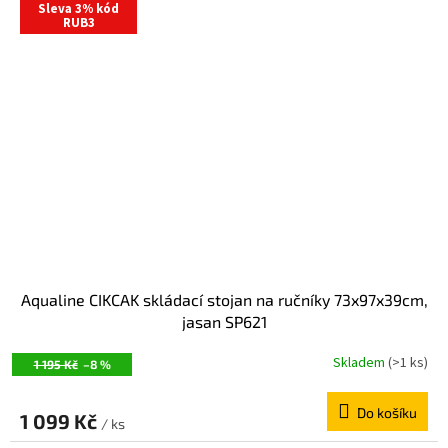
Sleva 3% kód
RUB3
Aqualine CIKCAK skládací stojan na ručníky 73x97x39cm,
jasan SP621
Skladem
(>1 ks)
1 195 Kč
–8 %
Do košíku
1 099 Kč
/ ks