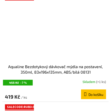
Aqualine Bezdotykový dávkovač mýdla na postavení,
350ml, 83x196x135mm, ABS/bílá 08131
Skladem
(>1 ks)
455 Kč
–7 %
Do košíku
419 Kč
/ ks
SALECODE:RUB3:3:%