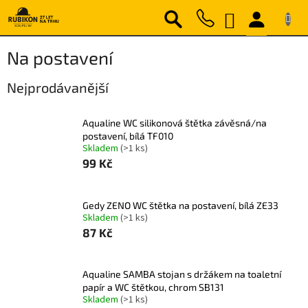
Přejít
NÁKUPNÍ
na
obsah
KOŠÍK
Na postavení
Nejprodávanější
Aqualine WC silikonová štětka závěsná/na
postavení, bílá TF010
Skladem
(>1 ks)
99 Kč
Gedy ZENO WC štětka na postavení, bílá ZE33
Skladem
(>1 ks)
87 Kč
Aqualine SAMBA stojan s držákem na toaletní
papír a WC štětkou, chrom SB131
Skladem
(>1 ks)