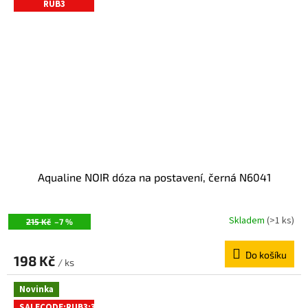
RUB3
Aqualine NOIR dóza na postavení, černá N6041
Skladem
(>1 ks)
215 Kč
–7 %
Do košíku
198 Kč
/ ks
Novinka
SALECODE:RUB3:3:%