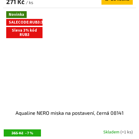
271 Kč
/ ks
Novinka
SALECODE:RUB3:3:%
Sleva 3% kód
RUB3
Aqualine NERO miska na postavení, černá 08141
Skladem
(>1 ks)
365 Kč
–7 %