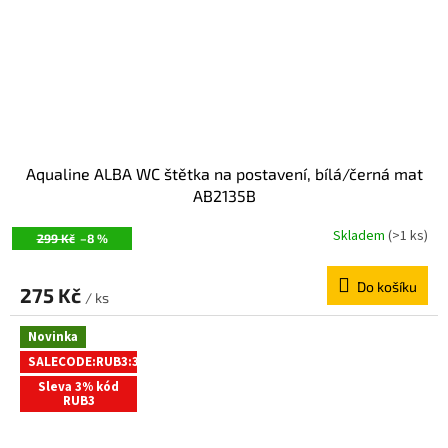
Aqualine ALBA WC štětka na postavení, bílá/černá mat
AB2135B
Skladem
(>1 ks)
299 Kč
–8 %
Do košíku
275 Kč
/ ks
Novinka
SALECODE:RUB3:3:%
Sleva 3% kód
RUB3