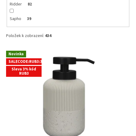
Ridder
82
Sapho
39
Položek k zobrazení:
434
V
Novinka
ý
SALECODE:RUB3:3:%
p
Sleva 3% kód
i
RUB3
s
p
r
o
d
u
k
t
ů