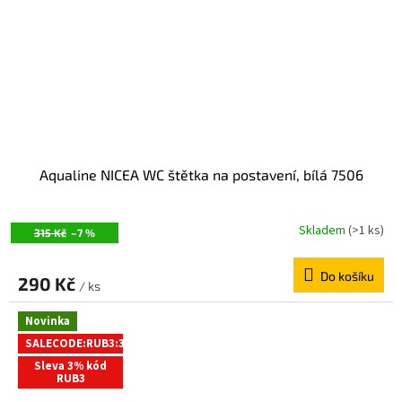
Aqualine NICEA WC štětka na postavení, bílá 7506
Skladem
(>1 ks)
315 Kč
–7 %
Do košíku
290 Kč
/ ks
Novinka
SALECODE:RUB3:3:%
Sleva 3% kód
RUB3