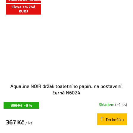
Sleva 3% kód
RUB3
Aqualine NOIR držák toaletního papíru na postavení,
černá N6024
Skladem
(>1 ks)
399 Kč
–8 %
Do košíku
367 Kč
/ ks