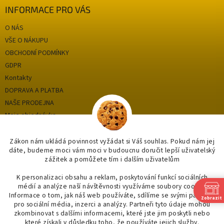
INFORMACE PRO VÁS
O NÁS
VŠE O NÁKUPU
OBCHODNÍ PODMÍNKY
GDPR
Kontakty
DOPRAVA A PLATBA
NAŠE PRODEJNA
Moje objednávka
Zákon nám ukládá povinnost vyžádat si Váš souhlas. Pokud nám jej
dáte, budeme moci vám moci v budoucnu doručit lepší uživatelský
Kategorie
zážitek a pomůžete tím i dalším uživatelům
OUTLET až -75%
K personalizaci obsahu a reklam, poskytování funkcí sociálních
médií a analýze naší návštěvnosti využíváme soubory cookie.
OBKLADY A DLAŽBY
Informace o tom, jak náš web používáte, sdílíme se svými partnery
Zobrazit
KOUPELNY
pro sociální média, inzerci a analýzy. Partneři tyto údaje mohou
zkombinovat s dalšími informacemi, které jste jim poskytli nebo
OSVĚTLENÍ
které získali v důsledku toho, že používáte jejich služby.