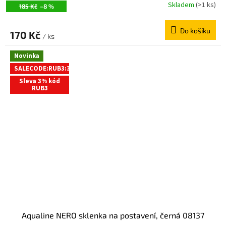
Skladem
(>1 ks)
185 Kč
–8 %
Do košíku
170 Kč
/ ks
Novinka
SALECODE:RUB3:3:%
Sleva 3% kód
RUB3
Aqualine NERO sklenka na postavení, černá 08137