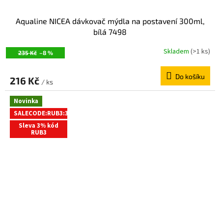
Aqualine NICEA dávkovač mýdla na postavení 300ml,
bílá 7498
Skladem
(>1 ks)
235 Kč
–8 %
Do košíku
216 Kč
/ ks
Novinka
SALECODE:RUB3:3:%
Sleva 3% kód
RUB3