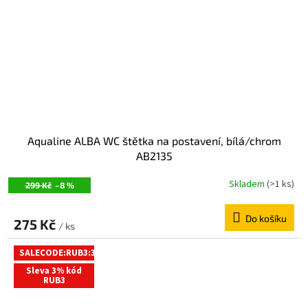
Aqualine ALBA WC štětka na postavení, bílá/chrom
AB2135
Skladem
(>1 ks)
299 Kč
–8 %
Do košíku
275 Kč
/ ks
SALECODE:RUB3:3:%
Sleva 3% kód
RUB3