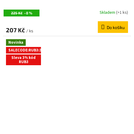
Skladem
(>1 ks)
225 Kč
–8 %
Do košíku
207 Kč
/ ks
Novinka
SALECODE:RUB3:3:%
Sleva 3% kód
RUB3