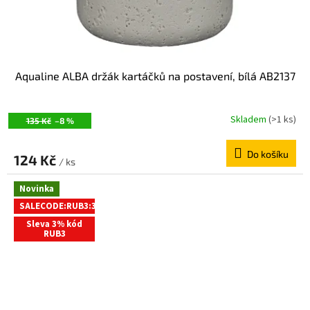
Aqualine ALBA držák kartáčků na postavení, bílá AB2137
Skladem
(>1 ks)
135 Kč
–8 %
Do košíku
124 Kč
/ ks
Novinka
SALECODE:RUB3:3:%
Sleva 3% kód
RUB3