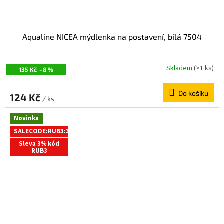
Aqualine NICEA mýdlenka na postavení, bílá 7504
Skladem
(>1 ks)
135 Kč
–8 %
Do košíku
124 Kč
/ ks
Novinka
SALECODE:RUB3:3:%
Sleva 3% kód
RUB3