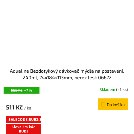
Aqualine Bezdotykový dávkovač mýdla na postavení,
240ml, 74x184x113mm, nerez lesk 06672
Skladem
(>1 ks)
555 Kč
–7 %
Do košíku
511 Kč
/ ks
SALECODE:RUB3:3:%
Sleva 3% kód
RUB3