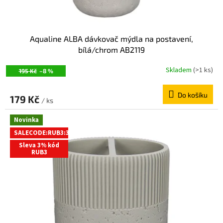
Aqualine ALBA dávkovač mýdla na postavení,
bílá/chrom AB2119
Skladem
(>1 ks)
195 Kč
–8 %
Do košíku
179 Kč
/ ks
Novinka
SALECODE:RUB3:3:%
Sleva 3% kód
RUB3