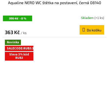
Aqualine NERO WC štětka na postavení, černá 08140
Skladem
(>1 ks)
395 Kč
–8 %
Do košíku
363 Kč
/ ks
Novinka
SALECODE:RUB3:3:%
Sleva 3% kód
RUB3