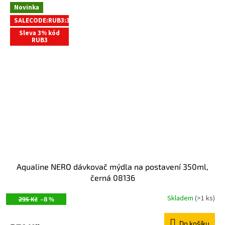
Novinka
SALECODE:RUB3:3:%
Sleva 3% kód
RUB3
Aqualine NERO dávkovač mýdla na postavení 350ml,
černá 08136
Skladem
(>1 ks)
295 Kč
–8 %
Do košíku