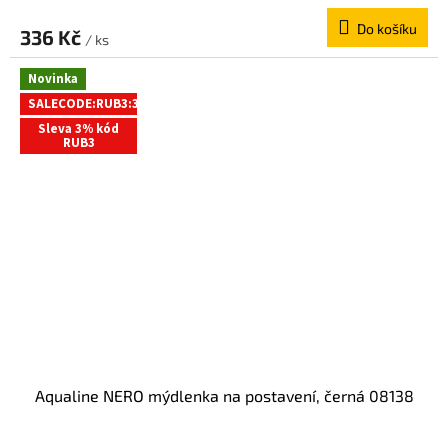
Do košíku
336 Kč
/ ks
Novinka
SALECODE:RUB3:3:%
Sleva 3% kód
RUB3
Aqualine NERO mýdlenka na postavení, černá 08138