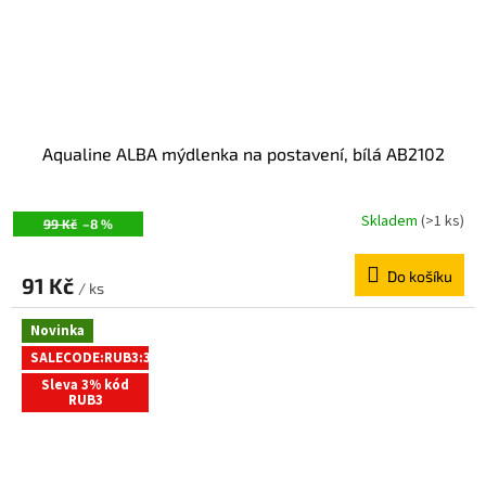
Aqualine ALBA mýdlenka na postavení, bílá AB2102
Skladem
(>1 ks)
99 Kč
–8 %
Do košíku
91 Kč
/ ks
Novinka
SALECODE:RUB3:3:%
Sleva 3% kód
RUB3