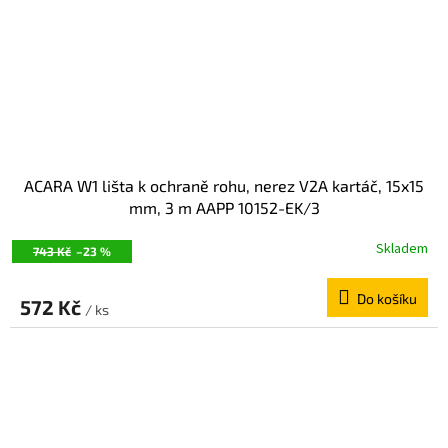
ACARA W1 lišta k ochraně rohu, nerez V2A kartáč, 15x15
mm, 3 m AAPP 10152-EK/3
Skladem
743 Kč
–23 %
Do košíku
572 Kč
/ ks