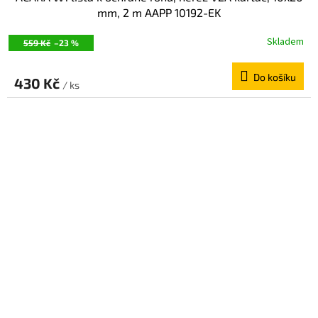
mm, 2 m AAPP 10192-EK
Skladem
559 Kč
–23 %
Do košíku
430 Kč
/ ks