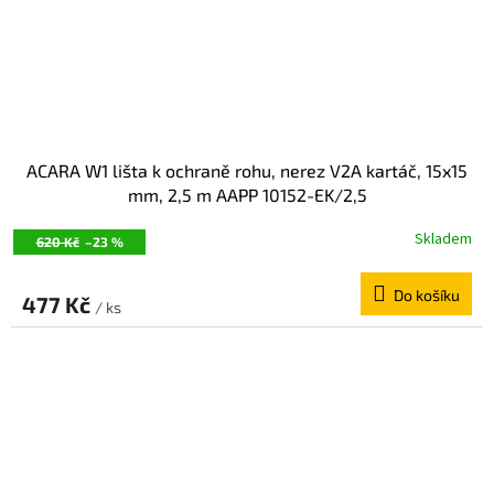
ACARA W1 lišta k ochraně rohu, nerez V2A kartáč, 15x15
mm, 2,5 m AAPP 10152-EK/2,5
Skladem
620 Kč
–23 %
Do košíku
477 Kč
/ ks