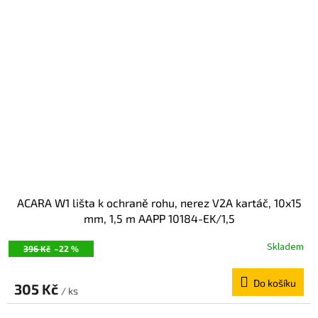
ACARA W1 lišta k ochraně rohu, nerez V2A kartáč, 10x15
mm, 1,5 m AAPP 10184-EK/1,5
Skladem
396 Kč
–22 %
Do košíku
305 Kč
/ ks