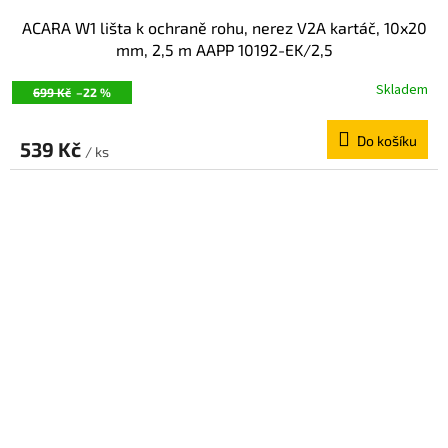
ACARA W1 lišta k ochraně rohu, nerez V2A kartáč, 10x20
mm, 2,5 m AAPP 10192-EK/2,5
Skladem
699 Kč
–22 %
Do košíku
539 Kč
/ ks