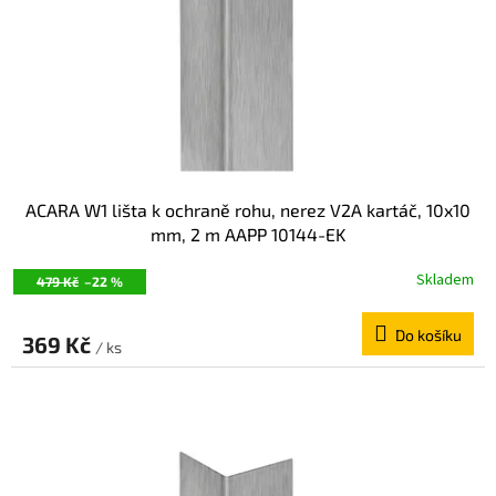
ACARA W1 lišta k ochraně rohu, nerez V2A kartáč, 10x10
mm, 2 m AAPP 10144-EK
Skladem
479 Kč
–22 %
Do košíku
369 Kč
/ ks