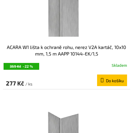
d
u
k
t
ů
ACARA W1 lišta k ochraně rohu, nerez V2A kartáč, 10x10
mm, 1,5 m AAPP 10144-EK/1,5
Skladem
359 Kč
–22 %
Do košíku
277 Kč
/ ks