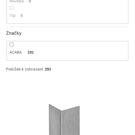
Novinka
0
Tip
0
Značky
ACARA
291
Položek k zobrazení:
292
V
ý
p
i
s
p
r
o