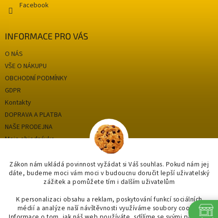
s
Facebook
u
INFORMACE PRO VÁS
O NÁS
VŠE O NÁKUPU
OBCHODNÍ PODMÍNKY
GDPR
Kontakty
DOPRAVA A PLATBA
NAŠE PRODEJNA
Moje objednávka
Zákon nám ukládá povinnost vyžádat si Váš souhlas. Pokud nám jej
dáte, budeme moci vám moci v budoucnu doručit lepší uživatelský
Kategorie
zážitek a pomůžete tím i dalším uživatelům
OUTLET až -75%
K personalizaci obsahu a reklam, poskytování funkcí sociálních
médií a analýze naší návštěvnosti využíváme soubory cookie.
KOUPELNY
Informace o tom, jak náš web používáte, sdílíme se svými partnery