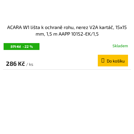
ACARA W1 lišta k ochraně rohu, nerez V2A kartáč, 15x15
mm, 1,5 m AAPP 10152-EK/1,5
Skladem
371 Kč
–22 %
Do košíku
286 Kč
/ ks