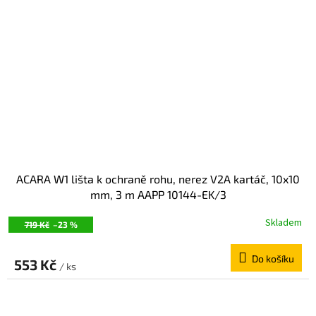
ACARA W1 lišta k ochraně rohu, nerez V2A kartáč, 10x10
mm, 3 m AAPP 10144-EK/3
Skladem
719 Kč
–23 %
Do košíku
553 Kč
/ ks