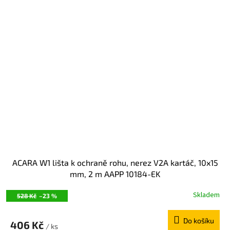
ACARA W1 lišta k ochraně rohu, nerez V2A kartáč, 10x15
mm, 2 m AAPP 10184-EK
Skladem
528 Kč
–23 %
Do košíku
406 Kč
/ ks