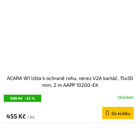
ACARA W1 lišta k ochraně rohu, nerez V2A kartáč, 15x30
mm, 2 m AAPP 10200-EK
Skladem
590 Kč
–22 %
Do košíku
455 Kč
/ ks