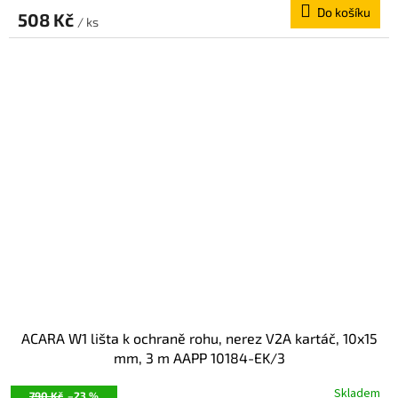
Do košíku
508 Kč
/ ks
ACARA W1 lišta k ochraně rohu, nerez V2A kartáč, 10x15
mm, 3 m AAPP 10184-EK/3
Skladem
790 Kč
–23 %