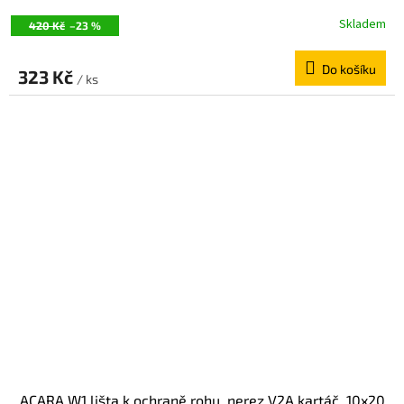
Skladem
420 Kč
–23 %
Do košíku
323 Kč
/ ks
ACARA W1 lišta k ochraně rohu, nerez V2A kartáč, 10x20