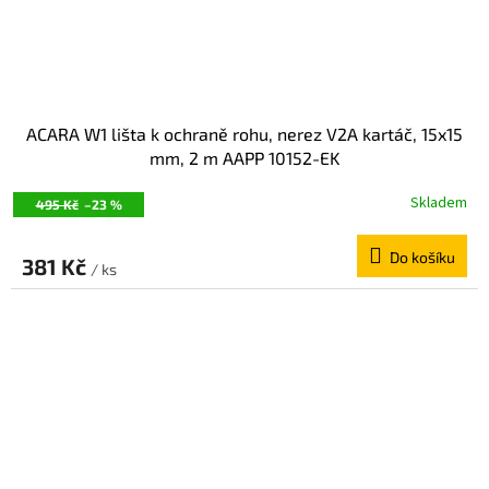
ACARA W1 lišta k ochraně rohu, nerez V2A kartáč, 15x15
mm, 2 m AAPP 10152-EK
Skladem
495 Kč
–23 %
Do košíku
381 Kč
/ ks