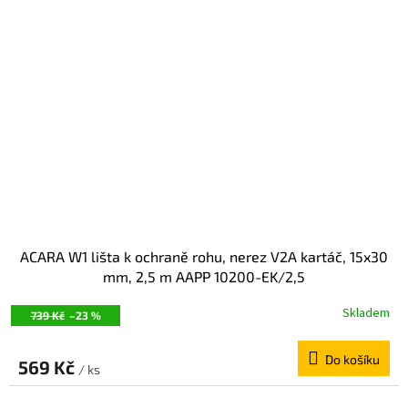
ACARA W1 lišta k ochraně rohu, nerez V2A kartáč, 15x30
mm, 2,5 m AAPP 10200-EK/2,5
Skladem
739 Kč
–23 %
Do košíku
569 Kč
/ ks