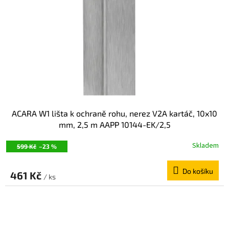
ACARA W1 lišta k ochraně rohu, nerez V2A kartáč, 10x10
mm, 2,5 m AAPP 10144-EK/2,5
Skladem
599 Kč
–23 %
Do košíku
461 Kč
/ ks