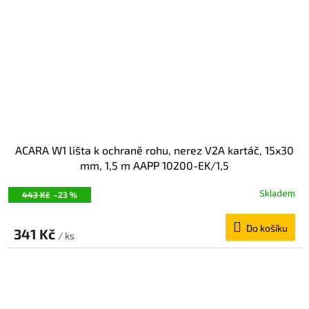
ACARA W1 lišta k ochraně rohu, nerez V2A kartáč, 15x30
mm, 1,5 m AAPP 10200-EK/1,5
Skladem
443 Kč
–23 %
Do košíku
341 Kč
/ ks