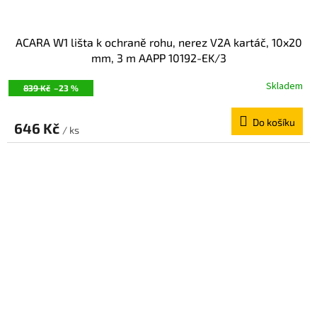
ACARA W1 lišta k ochraně rohu, nerez V2A kartáč, 10x20
mm, 3 m AAPP 10192-EK/3
Skladem
839 Kč
–23 %
Do košíku
646 Kč
/ ks