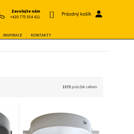
Zavolejte nám
NÁKUPNÍ
Prázdný košík
+420 775 554 421
KOŠÍK
INSPIRACE
KONTAKTY
1373
položek celkem