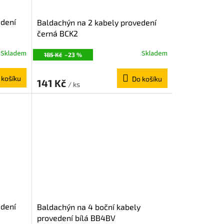
edení
Baldachýn na 2 kabely provedení
černá BCK2
Skladem
Skladem
185 Kč
–23 %
 košíku
Do košíku
141 Kč
/ ks
edení
Baldachýn na 4 boční kabely
provedení bílá BB4BV