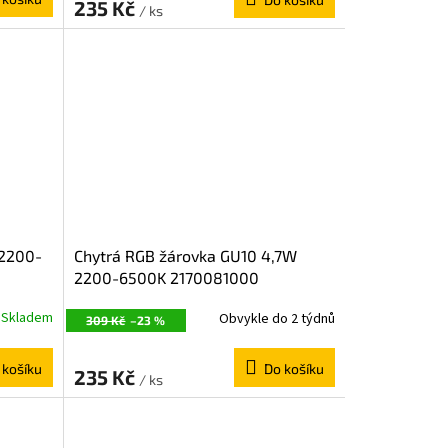
235 Kč
/ ks
 2200-
Chytrá RGB žárovka GU10 4,7W
2200-6500K 2170081000
Skladem
Obvykle do 2 týdnů
309 Kč
–23 %
 košíku
Do košíku
235 Kč
/ ks