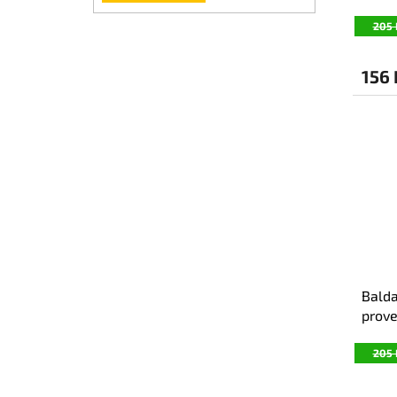
205 
156
Balda
prov
205 