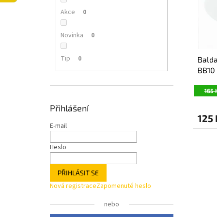
p
d
l
Akce
0
r
u
o
k
Novinka
0
d
t
u
ů
Tip
0
Balda
k
BB10
t
ů
165 
Přihlášení
125
E-mail
Heslo
PŘIHLÁSIT SE
Nová registrace
Zapomenuté heslo
nebo