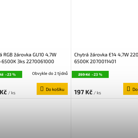
á RGB žárovka GU10 4,7W
Chytrá žárovka E14 4,7W 22
-6500K 3ks 2270061000
6500K 2070011401
Obvykle do 2 týdnů
Kč
–23 %
259 Kč
–23 %
Do košíku
Do
 Kč
197 Kč
/ ks
/ ks