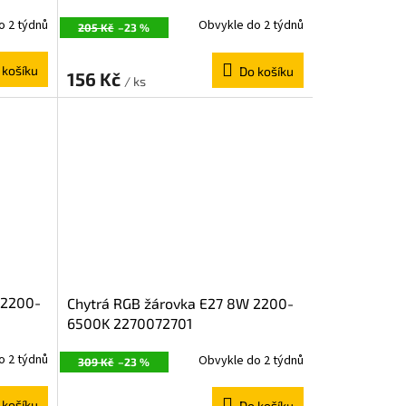
o 2 týdnů
Obvykle do 2 týdnů
205 Kč
–23 %
 košíku
Do košíku
156 Kč
/ ks
 2200-
Chytrá RGB žárovka E27 8W 2200-
6500K 2270072701
o 2 týdnů
Obvykle do 2 týdnů
309 Kč
–23 %
 košíku
Do košíku