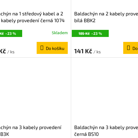
chýn na 1 středový kabel a 2
Baldachýn na 2 kabely prov
 kabely provedení černá 1074
bílá BBK2
Skladem
Kč
–23 %
185 Kč
–23 %
Do košíku
Do
 Kč
141 Kč
/ ks
/ ks
chýn na 3 kabely provedení
Baldachýn na 3 kabely prov
BB3K
černá BS10