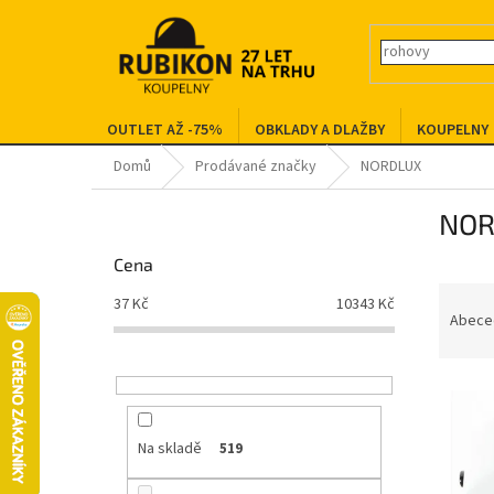
Přejít
na
obsah
OUTLET AŽ -75%
OBKLADY A DLAŽBY
KOUPELNY
Domů
Prodávané značky
NORDLUX
P
NOR
o
s
Cena
t
Ř
r
37
Kč
10343
Kč
a
a
Abece
z
n
e
n
V
n
í
ý
í
p
p
p
a
Na skladě
519
i
r
n
s
o
e