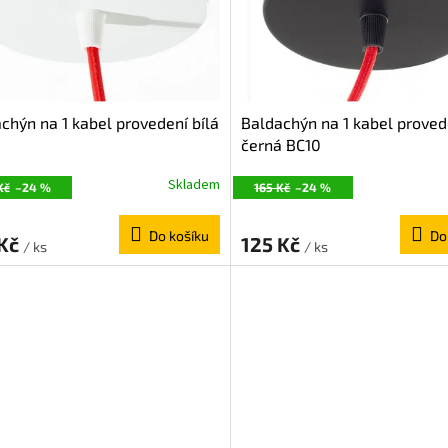
chýn na 1 kabel provedení bílá
Baldachýn na 1 kabel proved
černá BC10
Skladem
Kč
–24 %
165 Kč
–24 %
Do košíku
Do
 Kč
125 Kč
/ ks
/ ks