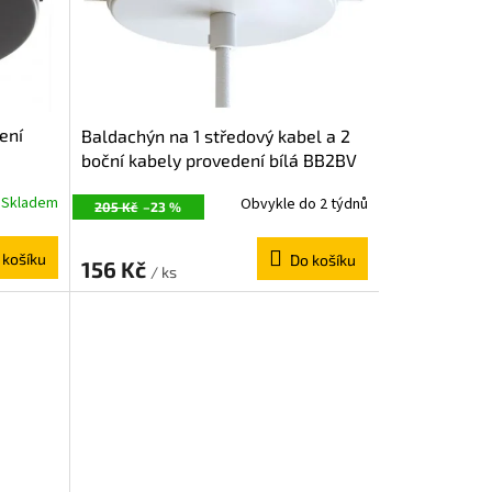
ení
Baldachýn na 1 středový kabel a 2
boční kabely provedení bílá BB2BV
Skladem
Obvykle do 2 týdnů
205 Kč
–23 %
 košíku
Do košíku
156 Kč
/ ks