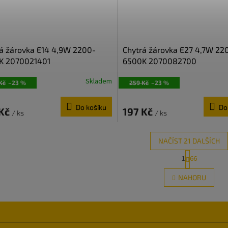
á žárovka E14 4,9W 2200-
Chytrá žárovka E27 4,7W 22
K 2070021401
6500K 2070082700
Skladem
Kč
–23 %
259 Kč
–23 %
Do košíku
Do
 Kč
197 Kč
/ ks
/ ks
NAČÍST 21 DALŠÍCH
S
1
66
O
t
r
v
NAHORU
á
l
n
á
k
d
o
a
v
c
á