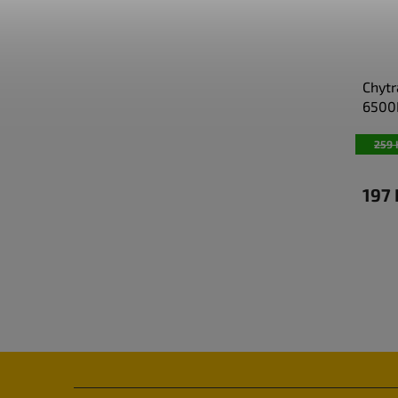
Chytr
6500
259 
197
Z