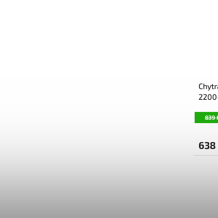
Chytr
2200
839 
638