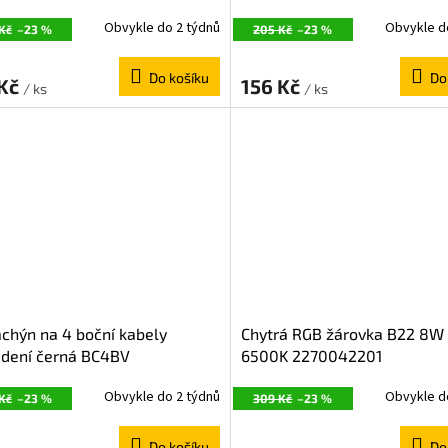
Obvykle do 2 týdnů
Obvykle d
Kč
–23 %
205 Kč
–23 %
Do košíku
Do
 Kč
156 Kč
/ ks
/ ks
chýn na 4 boční kabely
Chytrá RGB žárovka B22 8W
edení černá BC4BV
6500K 2270042201
Obvykle do 2 týdnů
Obvykle d
Kč
–23 %
309 Kč
–23 %
Do košíku
Do