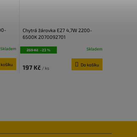
00-
Chytrá žárovka E27 4,7W 2200-
6500K 2070092701
Skladem
Skladem
259 Kč
–23 %
 košíku
Do košíku
197 Kč
/ ks