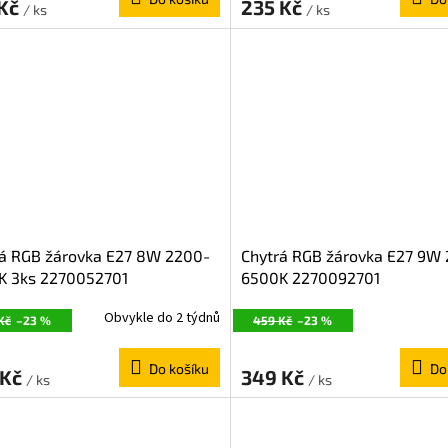
 Kč
235 Kč
/ ks
/ ks
rá RGB žárovka E27 8W 2200-
Chytrá RGB žárovka E27 9W
K 3ks 2270052701
6500K 2270092701
Obvykle do 2 týdnů
Kč
–23 %
459 Kč
–23 %
Do košíku
Do
 Kč
349 Kč
/ ks
/ ks