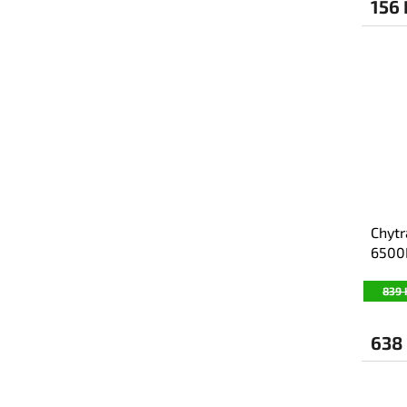
156
Chyt
6500
839 
638