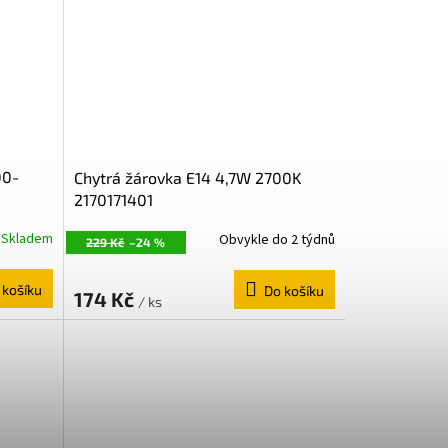
00-
Chytrá žárovka E14 4,7W 2700K
2170171401
Skladem
Obvykle do 2 týdnů
229 Kč
–24 %
 košíku
Do košíku
174 Kč
/ ks