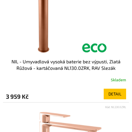
NIL - Umyvadlová vysoká baterie bez výpusti, Zlatá
Růžová - kartáčovaná NL130.0ZRK, RAV Slezák
Skladem
DETAIL
3 959 Kč
Kód:
NL130.0ZRL