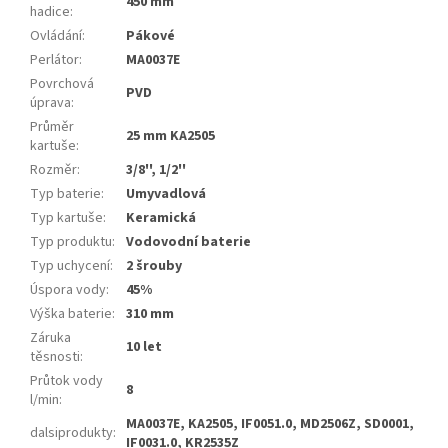
450 mm
hadice
:
Ovládání
:
Pákové
Perlátor
:
MA0037E
Povrchová
PVD
úprava
:
Průměr
25 mm KA2505
kartuše
:
Rozměr
:
3/8'', 1/2''
Typ baterie
:
Umyvadlová
Typ kartuše
:
Keramická
Typ produktu
:
Vodovodní baterie
Typ uchycení
:
2 šrouby
Úspora vody
:
45%
Výška baterie
:
310 mm
Záruka
10 let
těsnosti
:
Průtok vody
8
l/min
:
MA0037E, KA2505, IF0051.0, MD2506Z, SD0001,
dalsiprodukty
:
IF0031.0, KR2535Z