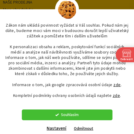
NAŠE PRODEJNA
Moje objednávka
Zákon nám ukládá povinnost vyžádat si Váš souhlas. Pokud nám jej
dáte, budeme moci vám moci v budoucnu doručit lepší uživatelský
Kategorie
zážitek a pomůžete tím i dalším uživatelům
OUTLET až -75%
K personalizaci obsahu a reklam, poskytování funkcí sociálních
médií a analýze naší návštěvnosti využíváme soubory cookie.
OBKLADY A DLAŽBY
Informace o tom, jak náš web používáte, sdílíme se svými partnery
Zobrazit
OSVĚTLENÍ
pro sociální média, inzerci a analýzy. Partneři tyto údaje mohou
SAPHO
zkombinovat s dalšími informacemi, které jste jim poskytli nebo
které získali v důsledku toho, že používáte jejich služby.
Informace o tom, jak google zpracovává osobní údaje
zde
.
Kompletní podmínky ochrany osobních údajů najdete
zde
.
Vytvořil Shoptet
Souhlasím
Copyright 2026
"OBKLADYADLAZBY.CZ"
. Všechna práva vyhrazena.
Upravit nastavení cookies
Nastavení
Odmítnout
Spojova