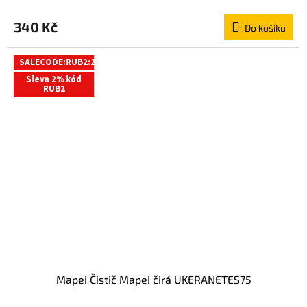
340 Kč
Do košíku
SALECODE:RUB2:2:%
Sleva 2% kód
RUB2
Mapei Čistič Mapei čirá UKERANETES75