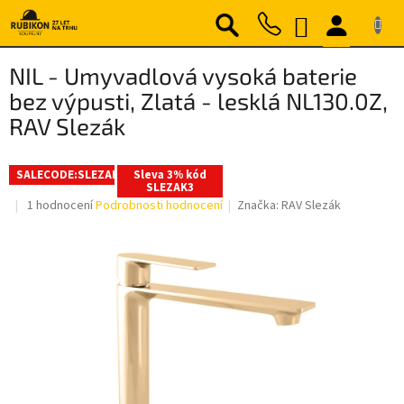
Přejít
NÁKUPNÍ
na
obsah
KOŠÍK
NIL - Umyvadlová vysoká baterie
bez výpusti, Zlatá - lesklá NL130.0Z,
RAV Slezák
SALECODE:SLEZAK3:3:%
Sleva 3% kód
SLEZAK3
Průměrné
1 hodnocení
Podrobnosti hodnocení
Značka:
RAV Slezák
hodnocení
produktu
je
5,0
z
5
hvězdiček.