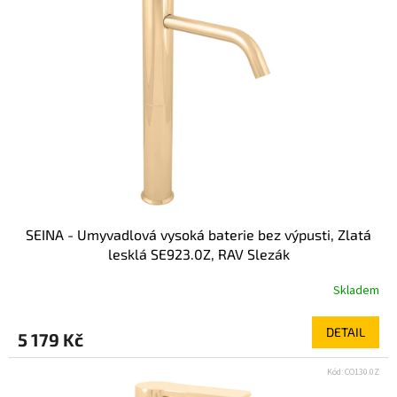
SEINA - Umyvadlová vysoká baterie bez výpusti, Zlatá
lesklá SE923.0Z, RAV Slezák
Skladem
DETAIL
5 179 Kč
Kód:
CO130.0Z