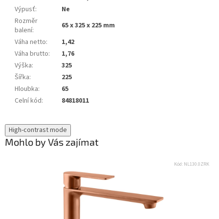
Výpusť
:
Ne
Rozměr
65 x 325 x 225 mm
balení
:
Váha netto
:
1,42
Váha brutto
:
1,76
Výška
:
325
Šířka
:
225
Hloubka
:
65
Celní kód
:
84818011
High-contrast mode
Mohlo by Vás zajímat
Kód:
NL130.0ZRK