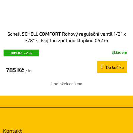
k
t
ů
Schell SCHELL COMFORT Rohový regulační ventil 1/2" x
3/8" s dvojitou zpětnou klapkou 05276
Skladem
809 Kč
–2 %
Do košíku
785 Kč
/ ks
1
položek celkem
O
v
l
á
d
Z
a
á
c
p
í
a
Kontakt
p