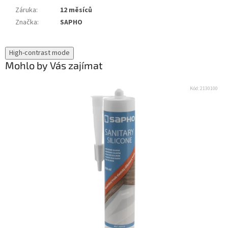
Záruka
:
12 měsíců
Značka
:
SAPHO
High-contrast mode
Mohlo by Vás zajímat
Kód:
2130100