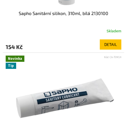
Sapho Sanitární silikon, 310ml, bílá 2130100
Skladem
DETAIL
154 Kč
Kód:
CA-70M14
Novinka
Tip