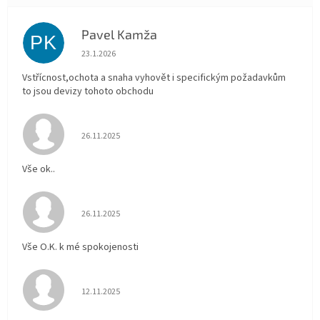
Pavel Kamža
PK
Hodnocení obchodu je 5 z 5 hvězdiček.
23.1.2026
Vstřícnost,ochota a snaha vyhovět i specifickým požadavkům
to jsou devizy tohoto obchodu
Hodnocení obchodu je 5 z 5 hvězdiček.
26.11.2025
Vše ok..
Hodnocení obchodu je 5 z 5 hvězdiček.
26.11.2025
Vše O.K. k mé spokojenosti
Hodnocení obchodu je 5 z 5 hvězdiček.
12.11.2025