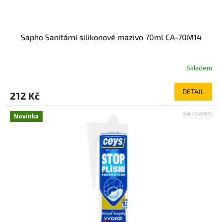
Sapho Sanitární silikonové mazivo 70ml CA-70M14
Skladem
DETAIL
212 Kč
Kód:
42505546
Novinka