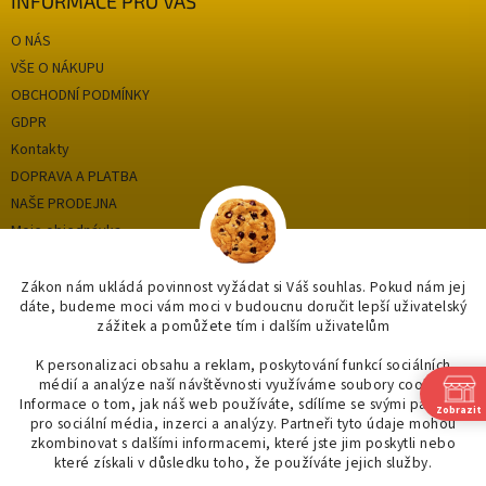
INFORMACE PRO VÁS
O NÁS
VŠE O NÁKUPU
OBCHODNÍ PODMÍNKY
GDPR
Kontakty
DOPRAVA A PLATBA
NAŠE PRODEJNA
Moje objednávka
Zákon nám ukládá povinnost vyžádat si Váš souhlas. Pokud nám jej
dáte, budeme moci vám moci v budoucnu doručit lepší uživatelský
Kategorie
zážitek a pomůžete tím i dalším uživatelům
OUTLET až -75%
K personalizaci obsahu a reklam, poskytování funkcí sociálních
médií a analýze naší návštěvnosti využíváme soubory cookie.
OBKLADY A DLAŽBY
Informace o tom, jak náš web používáte, sdílíme se svými partnery
Zobrazit
KOUPELNY
pro sociální média, inzerci a analýzy. Partneři tyto údaje mohou
zkombinovat s dalšími informacemi, které jste jim poskytli nebo
OSVĚTLENÍ
které získali v důsledku toho, že používáte jejich služby.