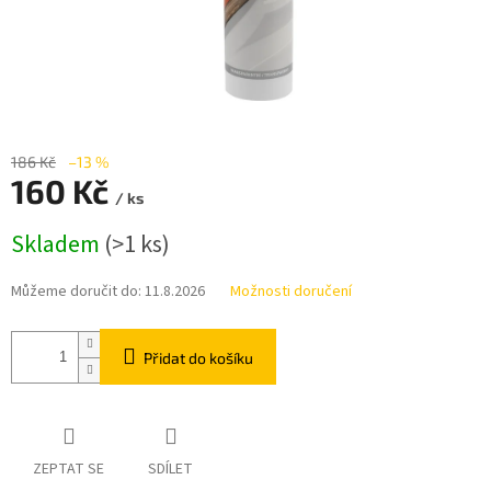
186 Kč
–13 %
160 Kč
/ ks
Měrná
Skladem
(>1 ks)
cena:
Můžeme doručit do:
11.8.2026
Možnosti doručení
Přidat do košíku
ZEPTAT SE
SDÍLET