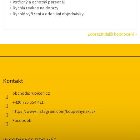
+ Vstřícný a ochotný personál
+ Rychlá reakce na dotazy
+ Rychlé vyřízení a odeslání objednávky
Zobrazit další hodnocení
Z
á
p
a
Kontakt
t
í
obchod
@
rubikon.cz
+420 775 554 421
https://www.instagram.com/koupelnynaklic/
Facebook