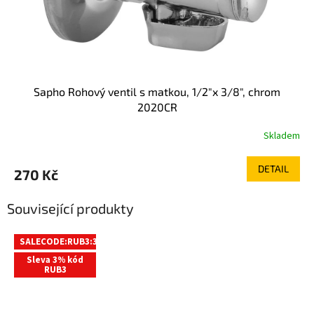
Sapho Rohový ventil s matkou, 1/2"x 3/8", chrom
2020CR
Skladem
DETAIL
270 Kč
Související produkty
SALECODE:RUB3:3:%
Sleva 3% kód
RUB3