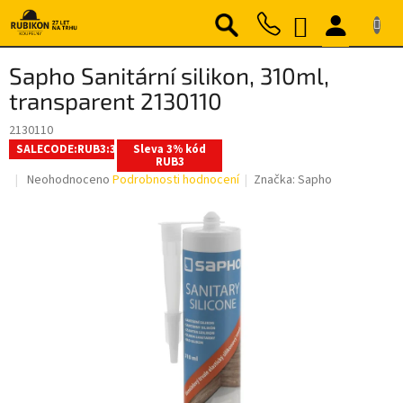
Přejít
NÁKUPNÍ
na
obsah
KOŠÍK
Sapho Sanitární silikon, 310ml,
transparent 2130110
2130110
SALECODE:RUB3:3:%
Sleva 3% kód
RUB3
Průměrné
Neohodnoceno
Podrobnosti hodnocení
Značka:
Sapho
hodnocení
produktu
je
0,0
z
5
hvězdiček.