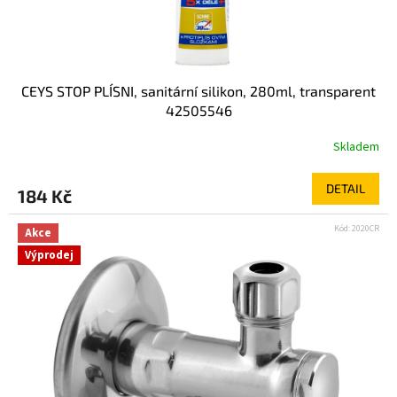
CEYS STOP PLÍSNI, sanitární silikon, 280ml, transparent
42505546
Skladem
DETAIL
184 Kč
Kód:
2020CR
Akce
Výprodej