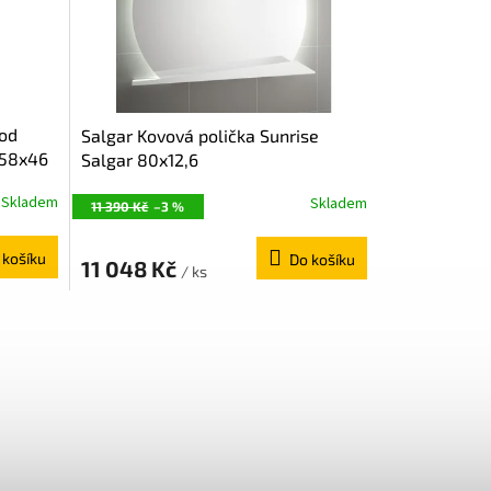
pod
Salgar Kovová polička Sunrise
x58x46
Salgar 80x12,6
R80BM
Skladem
Skladem
11 390 Kč
–3 %
 košíku
Do košíku
11 048 Kč
/ ks