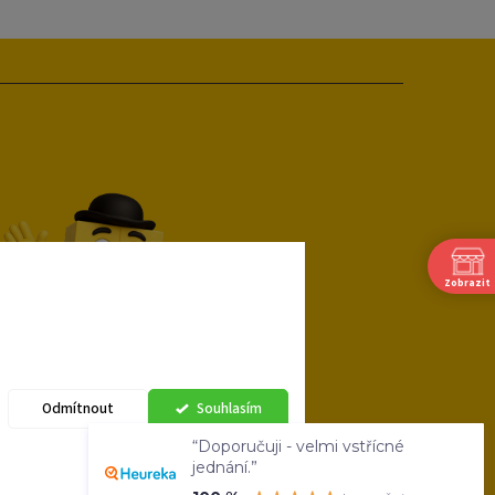
Zobrazit
Odmítnout
Souhlasím
“Doporučuji - velmi vstřícné
jednání.”