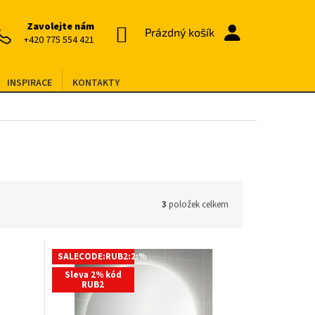
Zavolejte nám
NÁKUPNÍ
Prázdný košík
+420 775 554 421
KOŠÍK
INSPIRACE
KONTAKTY
3
položek celkem
SALECODE:RUB2:2:%
Sleva 2% kód
RUB2