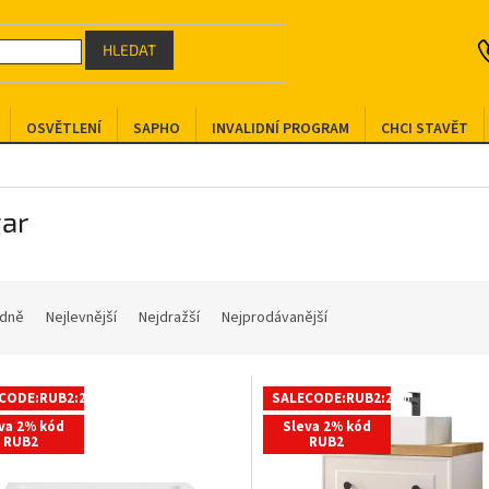
HLEDAT
OSVĚTLENÍ
SAPHO
INVALIDNÍ PROGRAM
CHCI STAVĚT
gar
dně
Nejlevnější
Nejdražší
Nejprodávanější
CODE:RUB2:2:%
SALECODE:RUB2:2:%
va 2% kód
Sleva 2% kód
RUB2
RUB2