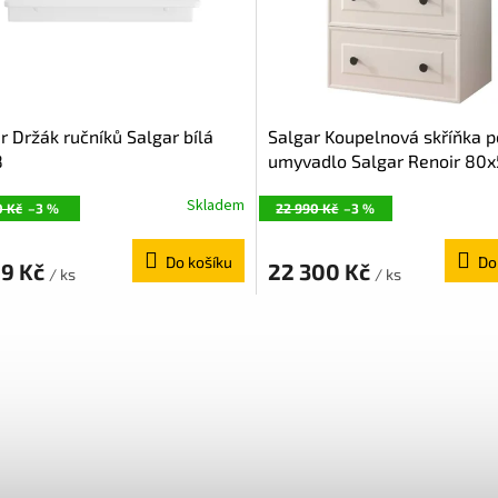
r Držák ručníků Salgar bílá
Salgar Koupelnová skříňka 
8
umyvadlo Salgar Renoir 80
cm bílá bavlna mat RENOI
Skladem
0 Kč
–3 %
22 990 Kč
–3 %
Do košíku
Do
09 Kč
22 300 Kč
/ ks
/ ks
O
v
l
á
d
a
c
í
p