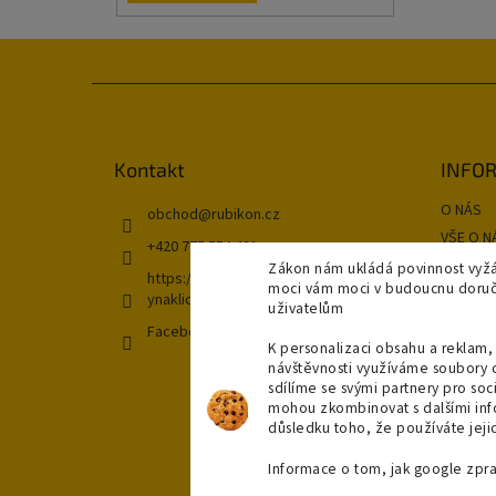
Z
á
p
a
Kontakt
INFOR
t
O NÁS
í
obchod
@
rubikon.cz
VŠE O N
+420 775 554 421
OBCHOD
Zákon nám ukládá povinnost vyžá
https://www.instagram.com/koupeln
moci vám moci v budoucnu doručit
GDPR
ynaklic/
uživatelům
Kontakt
Facebook
DOPRAV
K personalizaci obsahu a reklam, 
návštěvnosti využíváme soubory 
NAŠE P
sdílíme se svými partnery pro soci
Moje ob
mohou zkombinovat s dalšími infor
důsledku toho, že používáte jejic
Informace o tom, jak google zpr