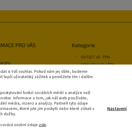
Přeskočit
MACE PRO VÁS
Kategorie
kategorie
OUTLET až -75%
ÁKUPU
OBKLADY A DLAŽBY
NÍ PODMÍNKY
dat si Váš souhlas. Pokud nám jej dáte, budeme
KOUPELNY
 lepší uživatelský zážitek a pomůžete tím i dalším
OSVĚTLENÍ
y
SAPHO
A A PLATBA
poskytování funkcí sociálních médií a analýze naší
cookie. Informace o tom, jak náš web používáte,
RODEJNA
ální média, inzerci a analýzy. Partneři tyto údaje
jednávka
macemi, které jste jim poskytli nebo které získali v
Nastavení
h služby.
acovává osobní údaje
zde
.