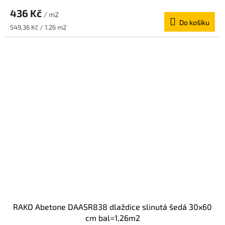
436 Kč
/ m2
Do košíku
Měrná
549,36 Kč / 1.26 m2
cena:
RAKO Abetone DAASR838 dlaždice slinutá šedá 30x60
cm bal=1,26m2