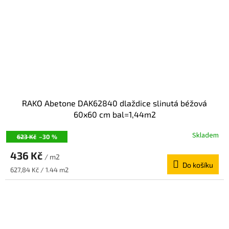
RAKO Abetone DAK62840 dlaždice slinutá béžová
60x60 cm bal=1,44m2
Skladem
623 Kč
–30 %
436 Kč
/ m2
Do košíku
Měrná
627,84 Kč / 1.44 m2
cena: