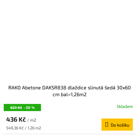
RAKO Abetone DAKSR838 dlaždice slinutá šedá 30x60
cm bal=1,26m2
Skladem
623 Kč
–30 %
436 Kč
/ m2
Do košíku
Měrná
549,36 Kč / 1.26 m2
cena: