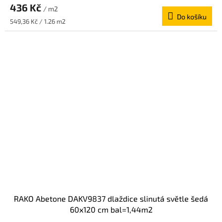
436 Kč
/ m2
Do košíku
Měrná
549,36 Kč / 1.26 m2
cena:
RAKO Abetone DAKV9837 dlaždice slinutá světle šedá
60x120 cm bal=1,44m2