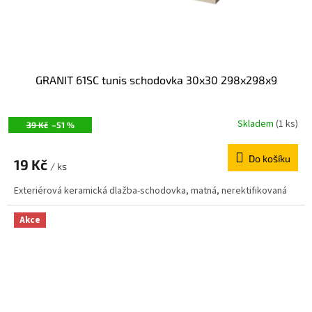
k
t
ů
GRANIT 61SC tunis schodovka 30x30 298x298x9
Skladem
(1 ks)
39 Kč
–51 %
Do košíku
19 Kč
/ ks
Exteriérová keramická dlažba-schodovka, matná, nerektifikovaná
Akce