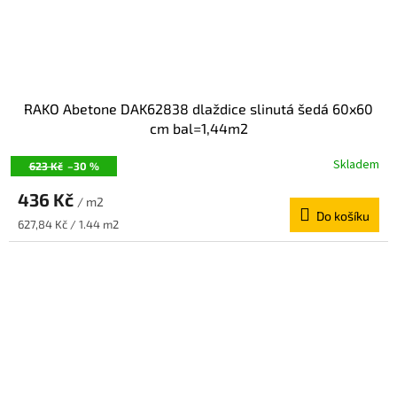
RAKO Abetone DAK62838 dlaždice slinutá šedá 60x60
cm bal=1,44m2
Skladem
623 Kč
–30 %
436 Kč
/ m2
Do košíku
Měrná
627,84 Kč / 1.44 m2
cena: