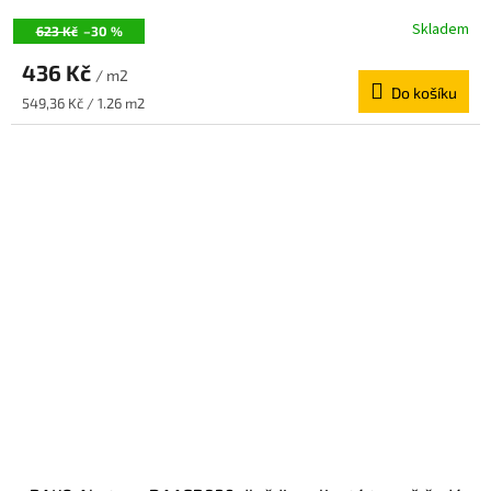
Skladem
623 Kč
–30 %
436 Kč
/ m2
Do košíku
Měrná
549,36 Kč / 1.26 m2
cena: