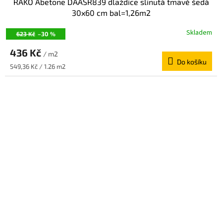
RAKO Abetone DAASR839 dlaždice slinutá tmavě šedá
30x60 cm bal=1,26m2
Skladem
623 Kč
–30 %
436 Kč
/ m2
Do košíku
Měrná
549,36 Kč / 1.26 m2
cena: