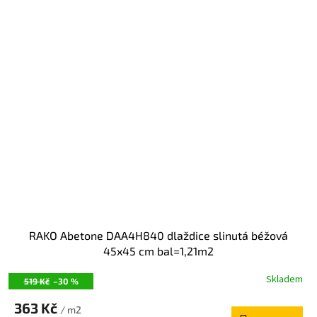
RAKO Abetone DAA4H840 dlaždice slinutá béžová
45x45 cm bal=1,21m2
Skladem
519 Kč
–30 %
363 Kč
/ m2