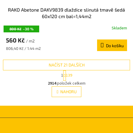
RAKO Abetone DAKV9839 dlaždice slinutá tmavě šedá
60x120 cm bal=1,44m2
Skladem
800 Kč
–30 %
560 Kč
/ m2
Do košíku
Měrná
806,40 Kč / 1.44 m2
cena:
NAČÍST 21 DALŠÍCH
S
1
139
t
O
r
2914
položek celkem
v
á
l
NAHORU
n
á
k
d
o
v
a
á
c
n
í
Z
í
p
á
r