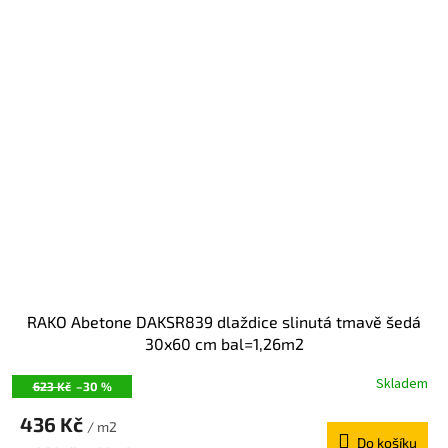
RAKO Abetone DAKSR839 dlaždice slinutá tmavě šedá
30x60 cm bal=1,26m2
Skladem
623 Kč
–30 %
436 Kč
/ m2
Do košíku