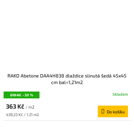
RAKO Abetone DAA4H838 dlaždice slinutá šedá 45x45
cm bal=1,21m2
Skladem
519 Kč
–30 %
363 Kč
/ m2
Do košíku
Měrná
439,23 Kč / 1.21 m2
cena: