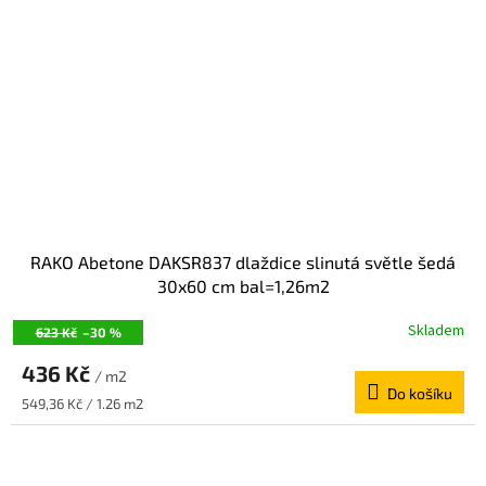
RAKO Abetone DAKSR837 dlaždice slinutá světle šedá
30x60 cm bal=1,26m2
Skladem
623 Kč
–30 %
436 Kč
/ m2
Do košíku
Měrná
549,36 Kč / 1.26 m2
cena: