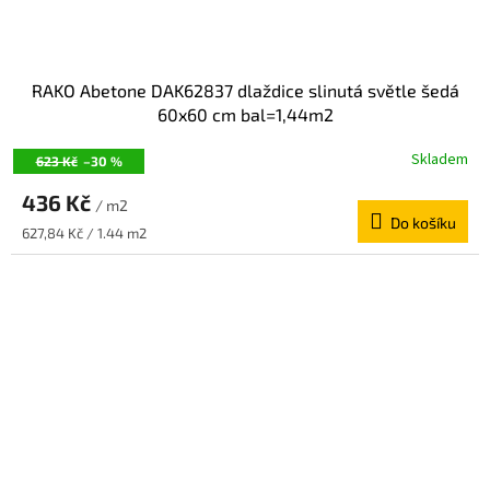
RAKO Abetone DAK62837 dlaždice slinutá světle šedá
60x60 cm bal=1,44m2
Skladem
623 Kč
–30 %
436 Kč
/ m2
Do košíku
Měrná
627,84 Kč / 1.44 m2
cena: