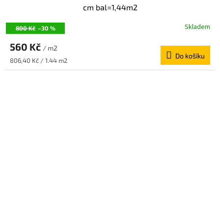
cm bal=1,44m2
Skladem
800 Kč
–30 %
560 Kč
/ m2
Do košíku
Měrná
806,40 Kč / 1.44 m2
cena: