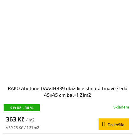
RAKO Abetone DAA4H839 dlaždice slinutá tmavě šedá
45x45 cm bal=1,21m2
Skladem
519 Kč
–30 %
363 Kč
/ m2
Do košíku
Měrná
439,23 Kč / 1.21 m2
cena: