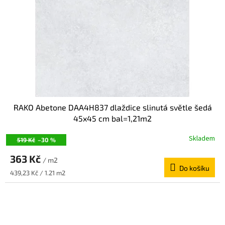
RAKO Abetone DAA4H837 dlaždice slinutá světle šedá
45x45 cm bal=1,21m2
Skladem
519 Kč
–30 %
363 Kč
/ m2
Do košíku
Měrná
439,23 Kč / 1.21 m2
cena: