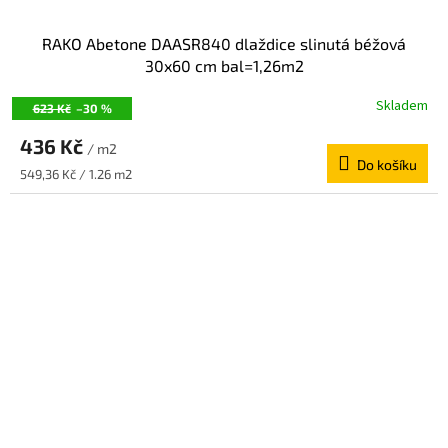
RAKO Abetone DAASR840 dlaždice slinutá béžová
30x60 cm bal=1,26m2
Skladem
623 Kč
–30 %
436 Kč
/ m2
Do košíku
Měrná
549,36 Kč / 1.26 m2
cena: