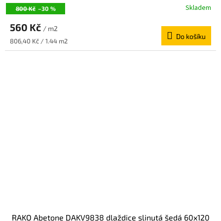
Skladem
800 Kč
–30 %
560 Kč
/ m2
Do košíku
Měrná
806,40 Kč / 1.44 m2
cena:
RAKO Abetone DAKV9838 dlaždice slinutá šedá 60x120