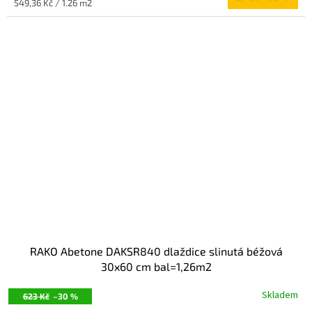
Měrná
549,36 Kč / 1.26 m2
cena:
RAKO Abetone DAKSR840 dlaždice slinutá béžová
30x60 cm bal=1,26m2
Skladem
623 Kč
–30 %