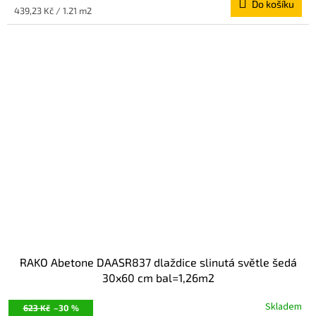
Do košíku
Měrná
439,23 Kč / 1.21 m2
cena:
RAKO Abetone DAASR837 dlaždice slinutá světle šedá
30x60 cm bal=1,26m2
Skladem
623 Kč
–30 %