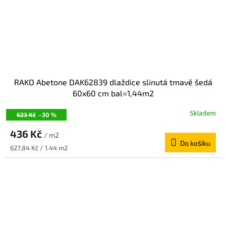
RAKO Abetone DAK62839 dlaždice slinutá tmavě šedá
60x60 cm bal=1,44m2
Skladem
623 Kč
–30 %
436 Kč
/ m2
Do košíku
Měrná
627,84 Kč / 1.44 m2
cena: