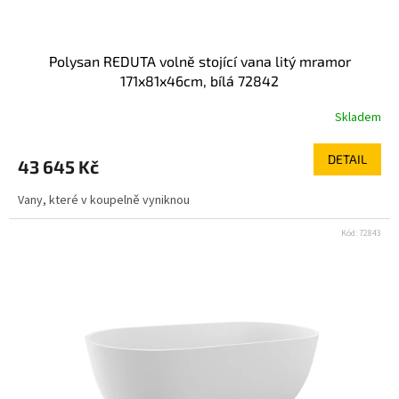
Polysan REDUTA volně stojící vana litý mramor
171x81x46cm, bílá 72842
Skladem
DETAIL
43 645 Kč
Vany, které v koupelně vyniknou
Kód:
72843