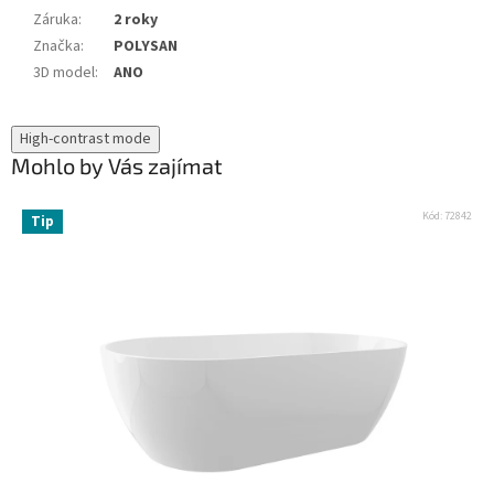
Záruka
:
2 roky
Značka
:
POLYSAN
3D model
:
ANO
High-contrast mode
Mohlo by Vás zajímat
Kód:
72842
Tip