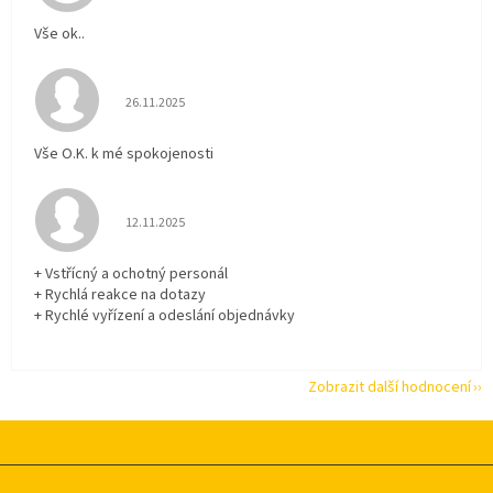
Vše ok..
Hodnocení obchodu je 5 z 5 hvězdiček.
26.11.2025
Vše O.K. k mé spokojenosti
Hodnocení obchodu je 5 z 5 hvězdiček.
12.11.2025
+ Vstřícný a ochotný personál
+ Rychlá reakce na dotazy
+ Rychlé vyřízení a odeslání objednávky
Zobrazit další hodnocení
Z