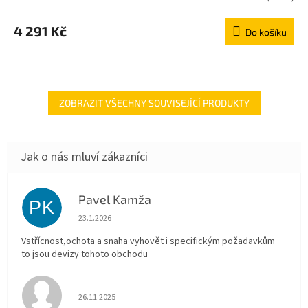
4 291 Kč
Do košíku
ZOBRAZIT VŠECHNY SOUVISEJÍCÍ PRODUKTY
Pavel Kamža
PK
Hodnocení obchodu je 5 z 5 hvězdiček.
23.1.2026
Vstřícnost,ochota a snaha vyhovět i specifickým požadavkům
to jsou devizy tohoto obchodu
Hodnocení obchodu je 5 z 5 hvězdiček.
26.11.2025