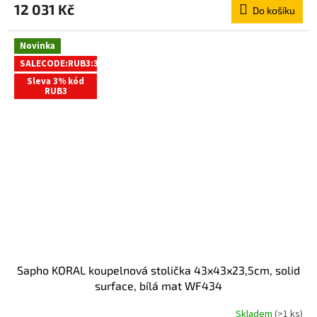
12 031 Kč
Do košíku
Novinka
SALECODE:RUB3:3:%
Sleva 3% kód
RUB3
Sapho KORAL koupelnová stolička 43x43x23,5cm, solid
surface, bílá mat WF434
Skladem
(>1 ks)