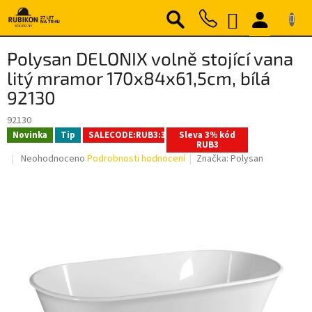
Přejít
NÁKUPNÍ
na
obsah
KOŠÍK
Polysan DELONIX volně stojící vana
litý mramor 170x84x61,5cm, bílá
92130
92130
Novinka
Tip
SALECODE:RUB3:3:%
Sleva 3% kód
RUB3
Průměrné
Neohodnoceno
Podrobnosti hodnocení
Značka:
Polysan
hodnocení
produktu
je
0,0
z
5
hvězdiček.