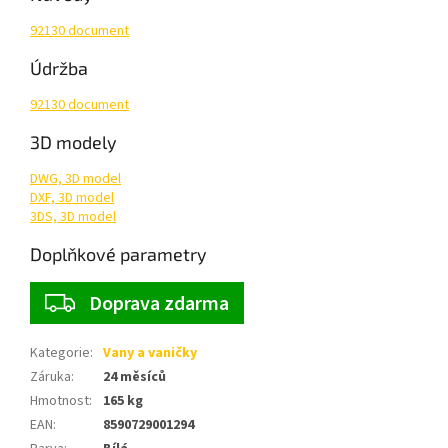
92130 document
Údržba
92130 document
3D modely
DWG, 3D model
DXF, 3D model
3DS, 3D model
Doplňkové parametry
ZDARMA
Doprava zdarma
Kategorie
:
Vany a vaničky
Záruka
:
24 měsíců
Hmotnost
:
165 kg
EAN
:
8590729001294