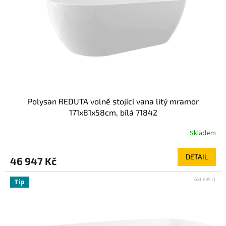
Polysan REDUTA volně stojící vana litý mramor
171x81x58cm, bílá 71842
Skladem
DETAIL
46 947 Kč
Kód:
69911
Tip