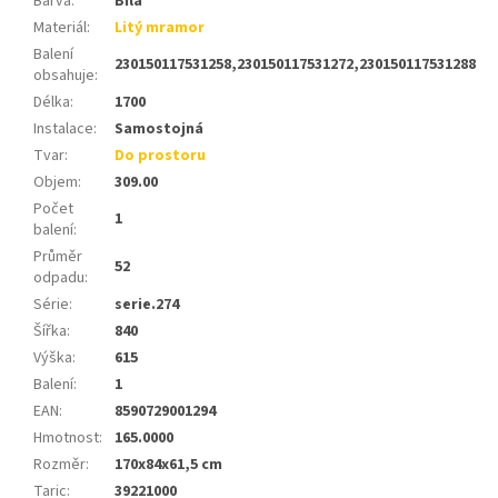
Barva
:
Bílá
Materiál
:
Litý mramor
Balení
230150117531258,230150117531272,230150117531288
obsahuje
:
Délka
:
1700
Instalace
:
Samostojná
Tvar
:
Do prostoru
Objem
:
309.00
Počet
1
balení
:
Průměr
52
odpadu
:
Série
:
serie.274
Šířka
:
840
Výška
:
615
Balení
:
1
EAN
:
8590729001294
Hmotnost
:
165.0000
Rozměr
:
170x84x61,5 cm
Taric
:
39221000