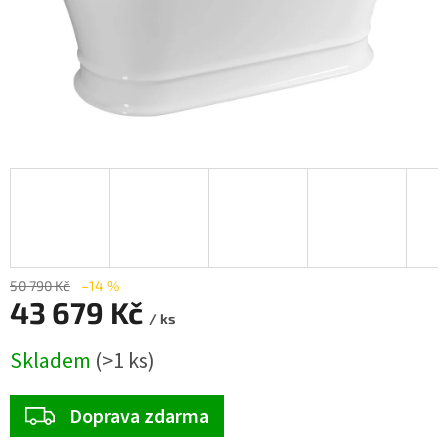
50 790 Kč
–14 %
43 679 Kč
/ ks
Měrná
Skladem
(>1 ks)
cena:
ZDARMA
Doprava zdarma