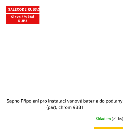
SALECODE:RUB3:3:%
Sleva 3% kód
RUB3
Sapho Připojení pro instalaci vanové baterie do podlahy
(pár), chrom 9881
Skladem
(>1 ks)