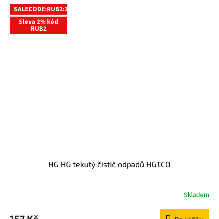
SALECODE:RUB2:2:%
Sleva 2% kód
RUB2
HG HG tekutý čistič odpadů HGTCO
Skladem
157 Kč