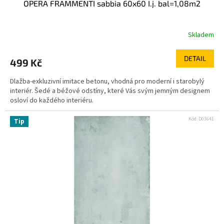
OPERA FRAMMENTI sabbia 60x60 I.j. bal=1,08m2
Skladem
DETAIL
499 Kč
Dlažba-exkluzivní imitace betonu, vhodná pro moderní i starobylý
interiér. Šedé a béžové odstíny, které Vás svým jemným designem
osloví do každého interiéru.
Kód:
D03641
Tip