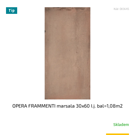
Kód:
D03645
Tip
OPERA FRAMMENTI marsala 30x60 I.j. bal=1,08m2
Skladem