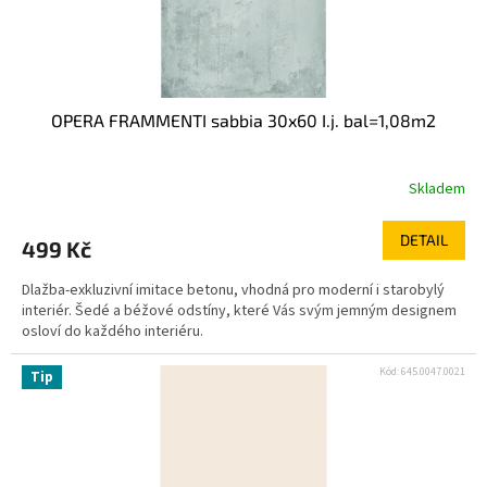
OPERA FRAMMENTI sabbia 30x60 I.j. bal=1,08m2
Skladem
DETAIL
499 Kč
Dlažba-exkluzivní imitace betonu, vhodná pro moderní i starobylý
interiér. Šedé a béžové odstíny, které Vás svým jemným designem
osloví do každého interiéru.
Kód:
645.0047.0021
Tip