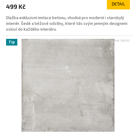
DETAIL
499 Kč
Dlažba-exkluzivní imitace betonu, vhodná pro moderní i starobylý
interiér. Šedé a béžové odstíny, které Vás svým jemným designem
osloví do každého interiéru.
Kód:
D06641
Tip