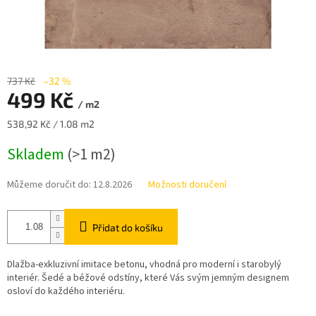
737 Kč
–32 %
499 Kč
/ m2
Měrná
538,92 Kč / 1.08 m2
cena:
Skladem
(>1 m2)
Můžeme doručit do:
12.8.2026
Možnosti doručení
Přidat do košíku
Dlažba-exkluzivní imitace betonu, vhodná pro moderní i starobylý
interiér. Šedé a béžové odstíny, které Vás svým jemným designem
osloví do každého interiéru.