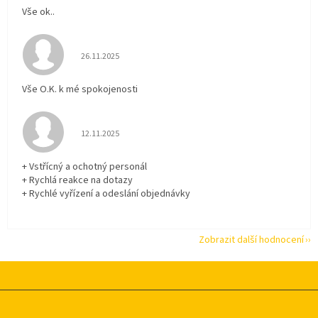
Vše ok..
Hodnocení obchodu je 5 z 5 hvězdiček.
26.11.2025
Vše O.K. k mé spokojenosti
Hodnocení obchodu je 5 z 5 hvězdiček.
12.11.2025
+ Vstřícný a ochotný personál
+ Rychlá reakce na dotazy
+ Rychlé vyřízení a odeslání objednávky
Zobrazit další hodnocení
Z
á