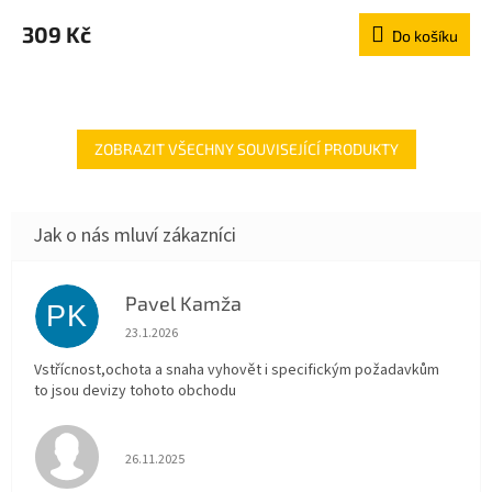
309 Kč
Do košíku
ZOBRAZIT VŠECHNY SOUVISEJÍCÍ PRODUKTY
Pavel Kamža
PK
Hodnocení obchodu je 5 z 5 hvězdiček.
23.1.2026
Vstřícnost,ochota a snaha vyhovět i specifickým požadavkům
to jsou devizy tohoto obchodu
Hodnocení obchodu je 5 z 5 hvězdiček.
26.11.2025