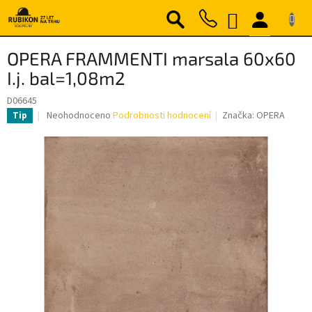
Přejít
NÁKUPNÍ
na
obsah
KOŠÍK
OPERA FRAMMENTI marsala 60x60
I.j. bal=1,08m2
D06645
Průměrné
Neohodnoceno
Podrobnosti hodnocení
Značka:
OPERA
Tip
hodnocení
produktu
je
0,0
z
5
hvězdiček.