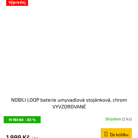
Výprodej
NOBILI LOOP baterie umyvadlová stojánková, chrom
VYVZOROVANÉ
Skladem
(1 ks)
11 761 Kč
–83 %
Do košíku
1 999 Kč
/ ks