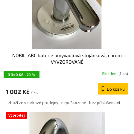
NOBILI ABC baterie umyvadlová stojánková, chrom
VYVZOROVANÉ
Skladem
(1 ks)
3 340 Kč
–70 %
Do košíku
1 002 Kč
/ ks
- zboží ze vzorkové prodejny - nepoškozené - bez příslušenství
Výprodej