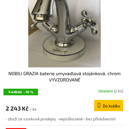
NOBILI GRAZIA baterie umyvadlová stojánková, chrom
VYVZOROVANÉ
Skladem
(1 ks)
7 478 Kč
–70 %
Do košíku
2 243 Kč
/ ks
- zboží ze vzorkové prodejny - nepoškozené - bez příslušenství