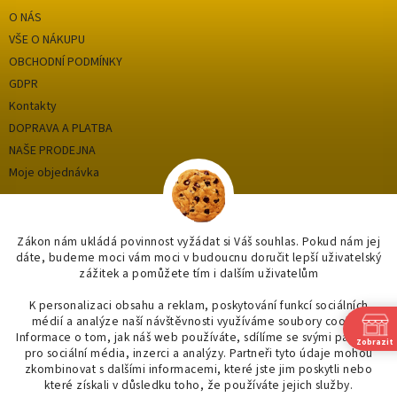
O NÁS
VŠE O NÁKUPU
OBCHODNÍ PODMÍNKY
GDPR
Kontakty
DOPRAVA A PLATBA
NAŠE PRODEJNA
Moje objednávka
Kategorie
Zákon nám ukládá povinnost vyžádat si Váš souhlas. Pokud nám jej
dáte, budeme moci vám moci v budoucnu doručit lepší uživatelský
zážitek a pomůžete tím i dalším uživatelům
OUTLET až -75%
OBKLADY A DLAŽBY
K personalizaci obsahu a reklam, poskytování funkcí sociálních
médií a analýze naší návštěvnosti využíváme soubory cookie.
KOUPELNY
Informace o tom, jak náš web používáte, sdílíme se svými partnery
Zobrazit
OSVĚTLENÍ
pro sociální média, inzerci a analýzy. Partneři tyto údaje mohou
zkombinovat s dalšími informacemi, které jste jim poskytli nebo
SAPHO
které získali v důsledku toho, že používáte jejich služby.