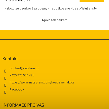
- zboží ze vzorkové prodejny - nepoškozené - bez příslušenství
4
položek celkem
O
v
l
á
d
Z
a
á
c
p
í
a
Kontakt
p
t
r
í
v
obchod
@
rubikon.cz
k
+420 775 554 421
y
v
https://www.instagram.com/koupelnynaklic/
ý
Facebook
p
i
s
INFORMACE PRO VÁS
u