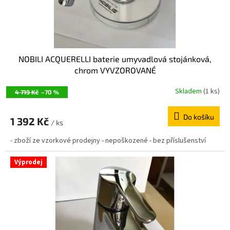
k
t
ů
NOBILI ACQUERELLI baterie umyvadlová stojánková,
chrom VYVZOROVANÉ
Skladem
(1 ks)
4 719 Kč
–70 %
Do košíku
1 392 Kč
/ ks
- zboží ze vzorkové prodejny - nepoškozené - bez příslušenství
Výprodej