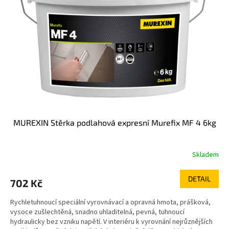
MUREXIN Stěrka podlahová expresní Murefix MF 4 6kg
Skladem
DETAIL
702 Kč
Rychletuhnoucí speciální vyrovnávací a opravná hmota, prášková,
vysoce zušlechtěná, snadno uhladitelná, pevná, tuhnoucí
hydraulicky bez vzniku napětí. V interiéru k vyrovnání nejrůznějších