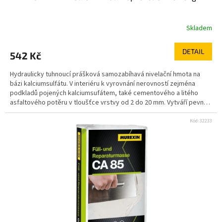
Skladem
DETAIL
542 Kč
Hydraulicky tuhnoucí prášková samozabíhavá nivelační hmota na
bázi kalciumsulfátu. V interiéru k vyrovnání nerovností zejména
podkladů pojených kalciumsufátem, také cementového a litého
asfaltového potěru v tloušťce vrstvy od 2 do 20 mm. Vytváří pevný a
ideálně rovný podklad před kladením všech druhů podlahových
krytin včetně parket. Vhodné použití i pro podlahové vytápění a
Kód:
32233
zatížení kolečkovým nábytkem. na bázi kalciumsulfátu minimální
napětí při tuhnutí čerpatelná vynikající rozliv hladký nasákavý povrch