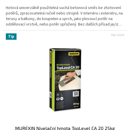
Hotová univerzálně použitelná suchá betonová směs ke zhotovení
potěrů, zpracovatelná ručně nebo strojně. V interiéru i exteriéru, na
terasy a balkony, do koupelen a sprch, jako plovoucí potěr na
oddělovací vrstvě, nebo potěr spřažený. Bez dalších přísad jej lze
také použít jako potěr vytápěný. Po cca 24 hodinách dosahuje
vysokých pevností a zbytkové vlhkosti pod 2% CM a je tedy
Kód:
32224
Tip
připraven k nanášení dalších materiálů. Nevhodný do míst s
extrémně vysokou zátěží vlhkostí. rychletuhnoucí hotová potěrová
směs pro interiér i exteriér lepení dlažby již po 24 hodinách
MUREXIN Nivelační hmota TopLevel CA 20 25kg