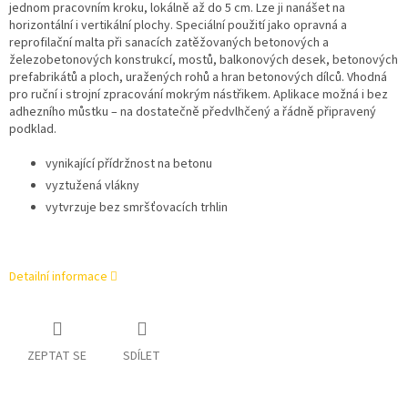
jednom pracovním kroku, lokálně až do 5 cm. Lze ji nanášet na
horizontální i vertikální plochy. Speciální použití jako opravná a
reprofilační malta při sanacích zatěžovaných betonových a
železobetonových konstrukcí, mostů, balkonových desek, betonových
prefabrikátů a ploch, uražených rohů a hran betonových dílců. Vhodná
pro ruční i strojní zpracování mokrým nástřikem. Aplikace možná i bez
adhezního můstku – na dostatečně předvlhčený a řádně připravený
podklad.
vynikající přídržnost na betonu
vyztužená vlákny
vytvrzuje bez smršťovacích trhlin
Detailní informace
ZEPTAT SE
SDÍLET