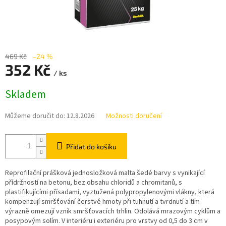
469 Kč
–24 %
352 Kč
/ ks
Měrná
Skladem
cena:
Můžeme doručit do:
12.8.2026
Možnosti doručení
Přidat do košíku
Reprofilační prášková jednosložková malta šedé barvy s vynikající
přídržností na betonu, bez obsahu chloridů a chromitanů, s
plastifikujícími přísadami, vyztužená polypropylenovými vlákny, která
kompenzují smršťování čerstvé hmoty při tuhnutí a tvrdnutí a tím
výrazně omezují vznik smršťovacích trhlin. Odolává mrazovým cyklům a
posypovým solím. V interiéru i exteriéru pro vrstvy od 0,5 do 3 cm v