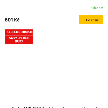
Skladem
601 Kč
Do košíku
SALECODE:RUB3:3:%
Sleva 3% kód
RUB3