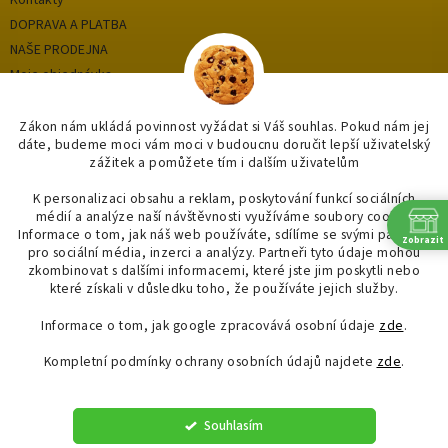
DOPRAVA A PLATBA
NAŠE PRODEJNA
Moje objednávka
Zákon nám ukládá povinnost vyžádat si Váš souhlas. Pokud nám jej
dáte, budeme moci vám moci v budoucnu doručit lepší uživatelský
Kategorie
zážitek a pomůžete tím i dalším uživatelům
OUTLET až -75%
K personalizaci obsahu a reklam, poskytování funkcí sociálních
médií a analýze naší návštěvnosti využíváme soubory cookie.
KOUPELNY
Informace o tom, jak náš web používáte, sdílíme se svými partnery
Zobrazit
OSVĚTLENÍ
pro sociální média, inzerci a analýzy. Partneři tyto údaje mohou
SAPHO
zkombinovat s dalšími informacemi, které jste jim poskytli nebo
které získali v důsledku toho, že používáte jejich služby.
Informace o tom, jak google zpracovává osobní údaje
zde
.
Kompletní podmínky ochrany osobních údajů najdete
zde
.
Vytvořil Shoptet
Souhlasím
Copyright 2026
"OBKLADYADLAZBY.CZ"
. Všechna práva vyhrazena.