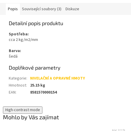
Popis
Související soubory (3)
Diskuze
Detailní popis produktu
Spotřeba:
cca 2 kg/m2/mm
Barva:
šedá
Doplňkové parametry
Kategorie
:
NIVELAČNÍ A OPRAVNÉ HMOTY
Hmotnost
:
25.15 kg
EAN
:
8581570000154
High-contrast mode
Mohlo by Vás zajímat
Kód:
32279