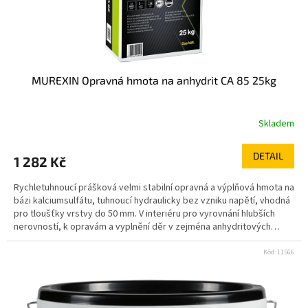
MUREXIN Opravná hmota na anhydrit CA 85 25kg
Skladem
DETAIL
1 282 Kč
Rychletuhnoucí prášková velmi stabilní opravná a výplňová hmota na
bázi kalciumsulfátu, tuhnoucí hydraulicky bez vzniku napětí, vhodná
pro tloušťky vrstvy do 50 mm. V interiéru pro vyrovnání hlubších
nerovností, k opravám a vyplnění děr v zejména anhydritových
potěrech, xylolitu, magnezitového potěru a litých asfaltových
potěrů. K vyrovnání a stěrkování suchých stavebních prvků na bázi
Kód:
11566
sádry. Vhodná pro podlahové vytápění i zátěž kolečkovým
nábytkem. rychletuhnoucí tuhne bez napětí pro podlahové
vytápění