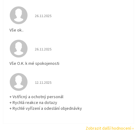
Hodnocení obchodu je 5 z 5 hvězdiček.
26.11.2025
Vše ok..
Hodnocení obchodu je 5 z 5 hvězdiček.
26.11.2025
Vše O.K. k mé spokojenosti
Hodnocení obchodu je 5 z 5 hvězdiček.
12.11.2025
+ Vstřícný a ochotný personál
+ Rychlá reakce na dotazy
+ Rychlé vyřízení a odeslání objednávky
Zobrazit další hodnocení