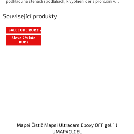
podkladů na stěnách i podlahách, k vyplnění děr a prohlubní v
cementových i anhydritových potěrech, betonových plochách a ke
stěrkování dřevotřískových podkladů, keramických dlažeb a
Související produkty
obkladů. Pro vyrovnání plošně menších nerovností starších i nových
nivelačních stěrek ve vrstvě 0 – 10mm. vyrovnání podkladu v
nejkratším čase nesmršťuje, nevytváří trhlinky bez nutnosti
SALECODE:RUB2:2:%
penetrace podkladu excelentní přilnavost
Sleva 2% kód
RUB2
Mapei Čistič Mapei Ultracare Epoxy OFF gel 1 l
UMAPXCLGEL