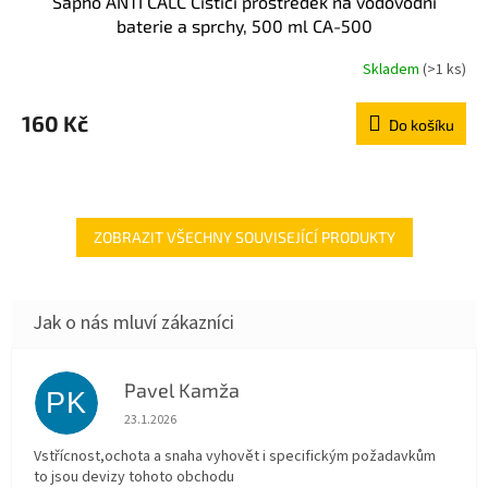
Sapho ANTI CALC Čistící prostředek na vodovodní
baterie a sprchy, 500 ml CA-500
Skladem
(>1 ks)
160 Kč
Do košíku
ZOBRAZIT VŠECHNY SOUVISEJÍCÍ PRODUKTY
Pavel Kamža
PK
Hodnocení obchodu je 5 z 5 hvězdiček.
23.1.2026
Vstřícnost,ochota a snaha vyhovět i specifickým požadavkům
to jsou devizy tohoto obchodu