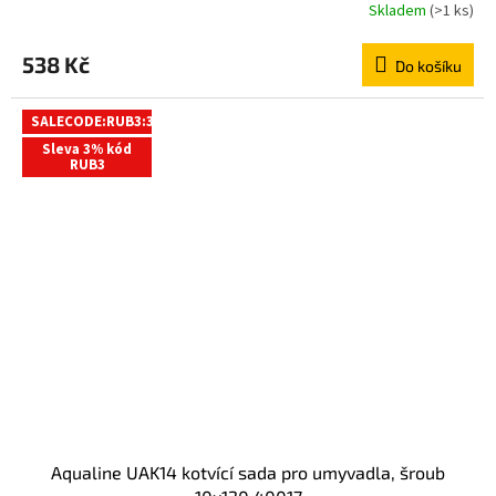
Skladem
(>1 ks)
538 Kč
Do košíku
SALECODE:RUB3:3:%
Sleva 3% kód
RUB3
Aqualine UAK14 kotvící sada pro umyvadla, šroub