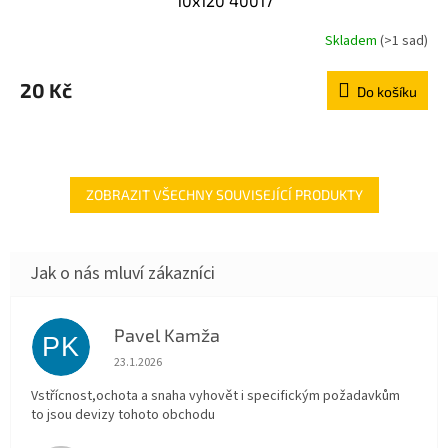
10x120 40017
Skladem
(>1 sad)
20 Kč
Do košíku
ZOBRAZIT VŠECHNY SOUVISEJÍCÍ PRODUKTY
Pavel Kamža
PK
Hodnocení obchodu je 5 z 5 hvězdiček.
23.1.2026
Vstřícnost,ochota a snaha vyhovět i specifickým požadavkům
to jsou devizy tohoto obchodu