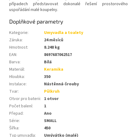
případech představovat dokonalé řešení prostorového
uspořádání malé koupelny.
Doplňkové parametry
Kategorie
:
Umyvadla a toalety
Záruka
:
24 měsíců
Hmotnost
:
8.248 kg
EAN
:
8697687062517
Barva
:
Bílá
Materiál
:
Keramika
Hloubka
:
350
Instalace
:
Nástěnná-šrouby
Tvar
:
Půlkruh
Otvor pro baterii
:
1 otvor
Počet balení
:
1
Přepad
:
Ano
Série
:
SMALL
Šířka
:
450
Typ umyvadla
:
Umývátko (malé)