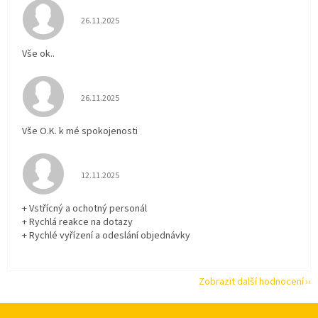
Hodnocení obchodu je 5 z 5 hvězdiček.
26.11.2025
Vše ok..
Hodnocení obchodu je 5 z 5 hvězdiček.
26.11.2025
Vše O.K. k mé spokojenosti
Hodnocení obchodu je 5 z 5 hvězdiček.
12.11.2025
+ Vstřícný a ochotný personál
+ Rychlá reakce na dotazy
+ Rychlé vyřízení a odeslání objednávky
Zobrazit další hodnocení