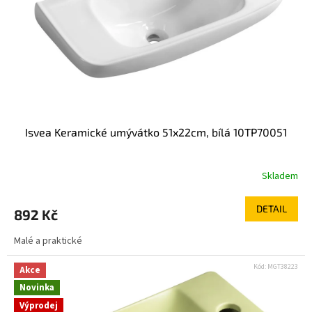
Isvea Keramické umývátko 51x22cm, bílá 10TP70051
Skladem
DETAIL
892 Kč
Malé a praktické
Kód:
MGT38223
Akce
Novinka
Výprodej