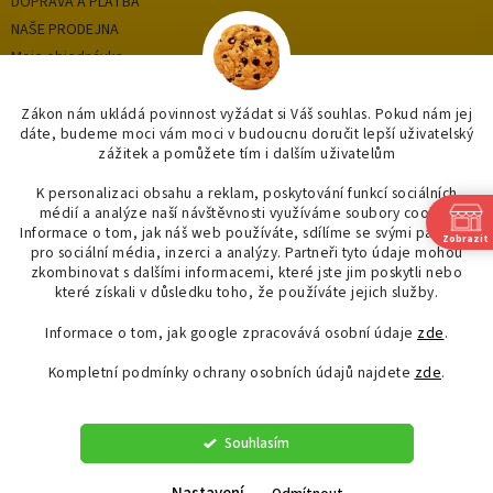
DOPRAVA A PLATBA
NAŠE PRODEJNA
Moje objednávka
Zákon nám ukládá povinnost vyžádat si Váš souhlas. Pokud nám jej
dáte, budeme moci vám moci v budoucnu doručit lepší uživatelský
Kategorie
zážitek a pomůžete tím i dalším uživatelům
OUTLET až -75%
K personalizaci obsahu a reklam, poskytování funkcí sociálních
médií a analýze naší návštěvnosti využíváme soubory cookie.
OBKLADY A DLAŽBY
Informace o tom, jak náš web používáte, sdílíme se svými partnery
Zobrazit
KOUPELNY
pro sociální média, inzerci a analýzy. Partneři tyto údaje mohou
OSVĚTLENÍ
zkombinovat s dalšími informacemi, které jste jim poskytli nebo
které získali v důsledku toho, že používáte jejich služby.
Informace o tom, jak google zpracovává osobní údaje
zde
.
Kompletní podmínky ochrany osobních údajů najdete
zde
.
Vytvořil Shoptet
Souhlasím
Copyright 2026
"OBKLADYADLAZBY.CZ"
. Všechna práva vyhrazena.
Upravit nastavení cookies