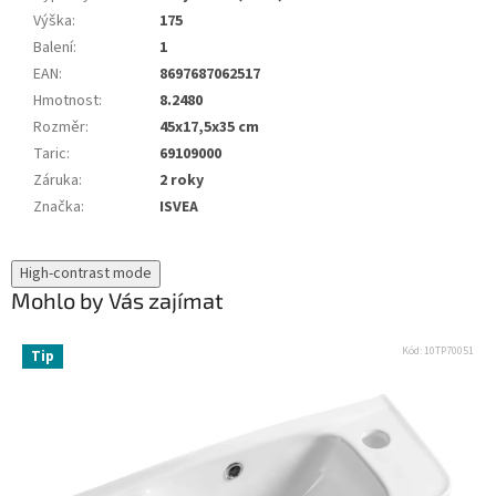
Výška
:
175
Balení
:
1
EAN
:
8697687062517
Hmotnost
:
8.2480
Rozměr
:
45x17,5x35 cm
Taric
:
69109000
Záruka
:
2 roky
Značka
:
ISVEA
High-contrast mode
Mohlo by Vás zajímat
Kód:
10TP70051
Tip