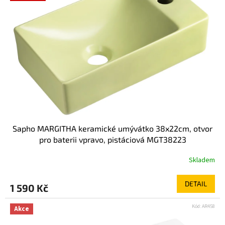
Sapho MARGITHA keramické umývátko 38x22cm, otvor
pro baterii vpravo, pistáciová MGT38223
Skladem
DETAIL
1 590 Kč
Kód:
AR458
Akce