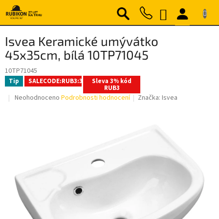
Přejít
NÁKUPNÍ
na
obsah
KOŠÍK
Isvea Keramické umývátko
45x35cm, bílá 10TP71045
10TP71045
Tip
SALECODE:RUB3:3:%
Sleva 3% kód
RUB3
Průměrné
Neohodnoceno
Podrobnosti hodnocení
Značka:
Isvea
hodnocení
produktu
je
0,0
z
5
hvězdiček.