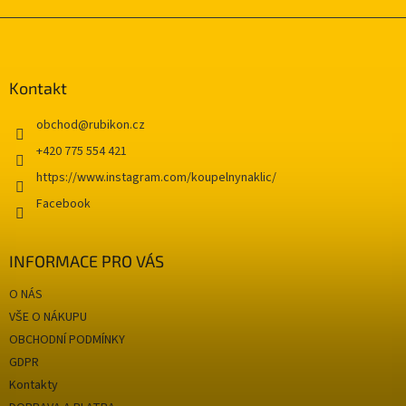
Z
á
p
a
Kontakt
t
í
obchod
@
rubikon.cz
+420 775 554 421
https://www.instagram.com/koupelnynaklic/
Facebook
INFORMACE PRO VÁS
O NÁS
VŠE O NÁKUPU
OBCHODNÍ PODMÍNKY
GDPR
Kontakty