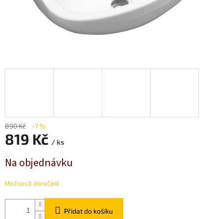
890 Kč
–7 %
819 Kč
/ ks
Měrná
Na objednávku
cena:
Možnosti doručení
Přidat do košíku