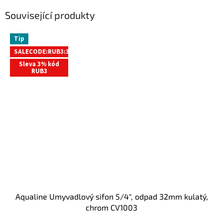
Související produkty
Tip
SALECODE:RUB3:3:%
Sleva 3% kód
RUB3
Aqualine Umyvadlový sifon 5/4", odpad 32mm kulatý,
chrom CV1003