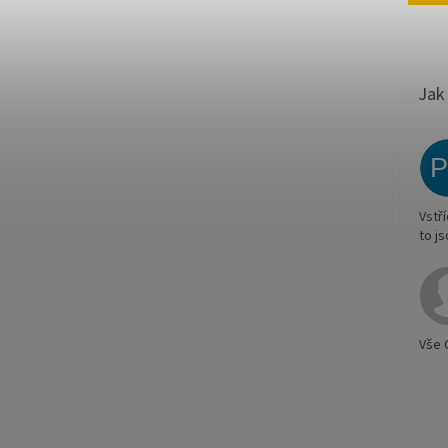
Vstř
to j
Vše 