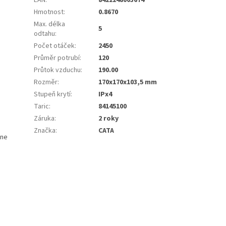
Hmotnost
:
0.8670
Max. délka
5
odtahu
:
Počet otáček
:
2450
Průměr potrubí
:
120
Průtok vzduchu
:
190.00
Rozměr
:
170x170x103,5 mm
Stupeň krytí
:
IPx4
Taric
:
84145100
Záruka
:
2 roky
Značka
:
CATA
pne