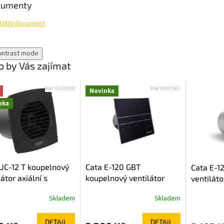
kumenty
1000 document
ontrast mode
 by Vás zajímat
Kód:
01302000
Kód:
00901502
Novinka
nka
UC-12 T koupelnový
Cata E-120 GBT
Cata E-1
látor axiální s
koupelnový ventilátor
ventiláto
ačem, 12W, potrubí
axiální s časovačem, 15W,
časovače
Skladem
Skladem
m, černá 01302000
potrubí 120mm, černá
120mm, b
00901502
DETAIL
DETAIL