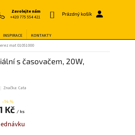
Zavolejte nám
NÁKUPNÍ
Prázdný košík
+420 775 554 421
KOŠÍK
INSPIRACE
KONTAKTY
nerez mat 01051000
iální s časovačem, 20W,
Značka:
Cata
–14 %
1 Kč
/ ks
jednávku