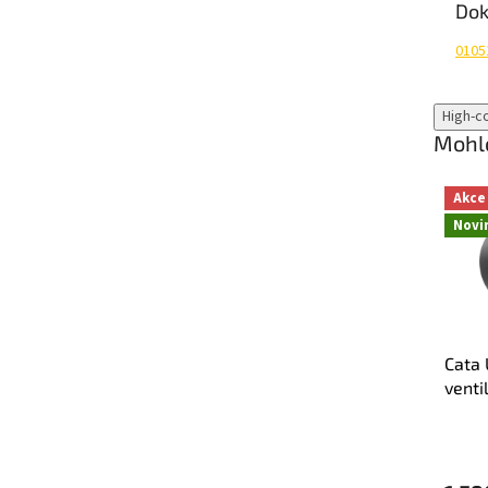
Do
0105
High-c
Mohlo
Akce
Novi
Cata 
venti
časov
120m