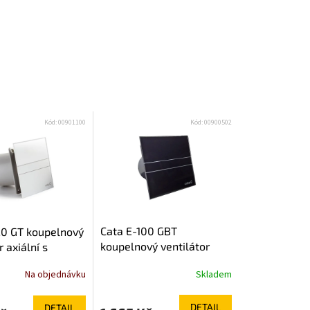
Kód:
00901100
Kód:
00900502
Cata E-100 GBT
20 GT koupelnový
koupelnový ventilátor
r axiální s
axiální s časovačem, 8W,
m, 15W, potrubí
Skladem
Na objednávku
potrubí 100mm, černá
ílá 00901100
00900502
DETAIL
DETAIL