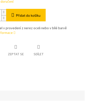
 doručení
Přidat do košíku
el v provedení z nerez oceli nebo v bílé barvě
informace
ZEPTAT SE
SDÍLET