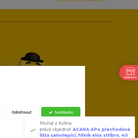
Zobrazit
Odmítnout
Souhlasím
Michal z Kolína
právě objednal:
ACARA AP4 přechodová
lišta samolepící, hliník elox stříbro, 40