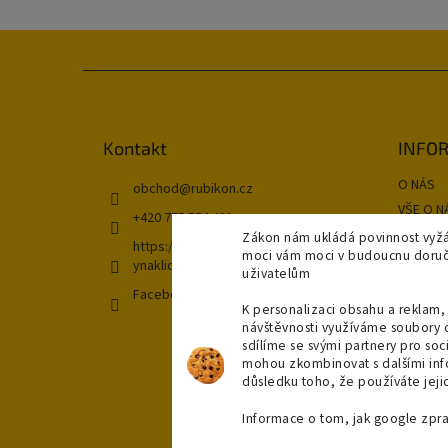
Z
á
p
a
Kontakt
INFOR
t
O NÁS
í
obchod
@
rubikon.cz
VŠE O N
+420 775 554 421
OBCHOD
Zákon nám ukládá povinnost vyžá
https://www.instagram.com/koupeln
moci vám moci v budoucnu doručit
GDPR
ynaklic/
uživatelům
Kontakt
Facebook
DOPRAV
K personalizaci obsahu a reklam, 
návštěvnosti využíváme soubory 
NAŠE P
sdílíme se svými partnery pro soci
Moje ob
mohou zkombinovat s dalšími infor
důsledku toho, že používáte jejic
Informace o tom, jak google zpr