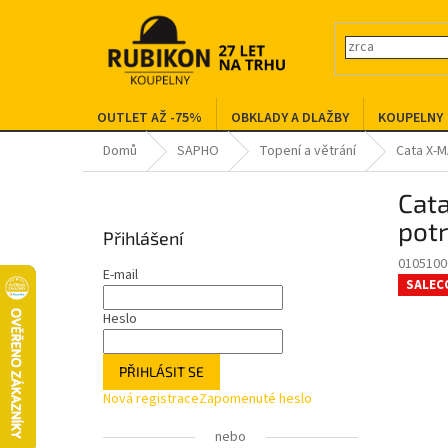
Přejít
na
obsah
OUTLET AŽ -75%
OBKLADY A DLAŽBY
KOUPELNY
Domů
SAPHO
Topení a větrání
Cata X-M
P
Cata
o
s
pot
Přihlášení
t
0105100
r
E-mail
SALEC
a
n
Heslo
n
í
PŘIHLÁSIT SE
p
Nová registrace
Zapomenuté heslo
a
n
nebo
e