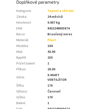
Doplňkové parametry
Kategorie
:
Topení a větrání
Záruka
:
24 měsíců
Hmotnost
:
0.867 kg
EAN
:
8422248003674
Barva
:
Broušený nerez
Materiál
:
Plast
Hloubka
:
104
Hluk
:
42.00
Napětí
:
230
Počet balení
:
1
Příkon
:
20.00
X-MART
Série
:
VENTILÁTOR
Šířka
:
170
Výbava
:
Časovač
Výška
:
170
Balení
:
1
EAN
:
8422248003674