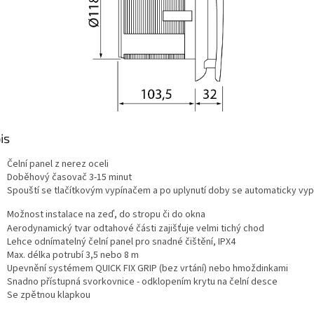
is
Čelní panel z nerez oceli
Doběhový časovač 3-15 minut
Spouští se tlačítkovým vypínačem a po uplynutí doby se automaticky vy
Možnost instalace na zeď, do stropu či do okna
Aerodynamický tvar odtahové části zajišťuje velmi tichý chod
Lehce odnímatelný čelní panel pro snadné čištění, IPX4
Max. délka potrubí 3,5 nebo 8 m
Upevnění systémem QUICK FIX GRIP (bez vrtání) nebo hmoždinkami
Snadno přístupná svorkovnice - odklopením krytu na čelní desce
Se zpětnou klapkou