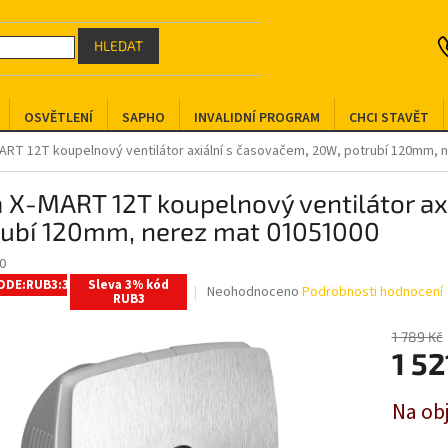
HLEDAT
OSVĚTLENÍ
SAPHO
INVALIDNÍ PROGRAM
CHCI STAVĚT
ART 12T koupelnový ventilátor axiální s časovačem, 20W, potrubí 120mm, 
 X-MART 12T koupelnový ventilátor ax
rubí 120mm, nerez mat 01051000
0
ODE:RUB3:3:%
Sleva 3% kód
Průměrné
Neohodnoceno
Podrobnosti hodnocení
RUB3
hodnocení
produktu
1 789 Kč
je
1 52
0,0
z
Měrná
5
Na ob
cena:
hvězdiček.