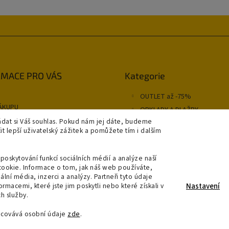
Přeskočit
MACE PRO VÁS
Kategorie
kategorie
OUTLET až -75%
ÁKUPU
OBKLADY A DLAŽBY
NÍ PODMÍNKY
dat si Váš souhlas. Pokud nám jej dáte, budeme
KOUPELNY
 lepší uživatelský zážitek a pomůžete tím i dalším
OSVĚTLENÍ
y
A A PLATBA
poskytování funkcí sociálních médií a analýze naší
cookie. Informace o tom, jak náš web používáte,
RODEJNA
ální média, inzerci a analýzy. Partneři tyto údaje
jednávka
macemi, které jste jim poskytli nebo které získali v
Nastavení
h služby.
acovává osobní údaje
zde
.