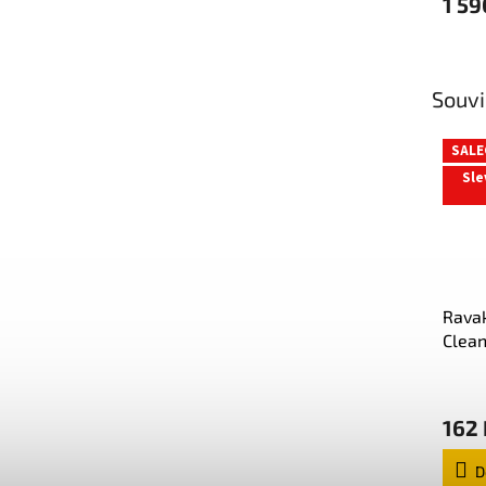
1 59
Souvi
SALE
Sle
Ravak
Clean
162 
D