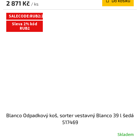
Do košíku
2 871 Kč
/ ks
SALECODE:RUB2:2:%
Sleva 2% kód
RUB2
Blanco Odpadkový koš, sorter vestavný Blanco 39 l šedá
517469
Skladem