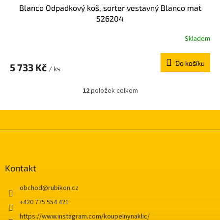
Blanco Odpadkový koš, sorter vestavný Blanco mat
526204
Skladem
Do košíku
5 733 Kč
/ ks
12
položek celkem
O
v
l
á
d
Z
a
á
c
p
í
a
Kontakt
p
t
r
í
v
obchod
@
rubikon.cz
k
+420 775 554 421
y
v
https://www.instagram.com/koupelnynaklic/