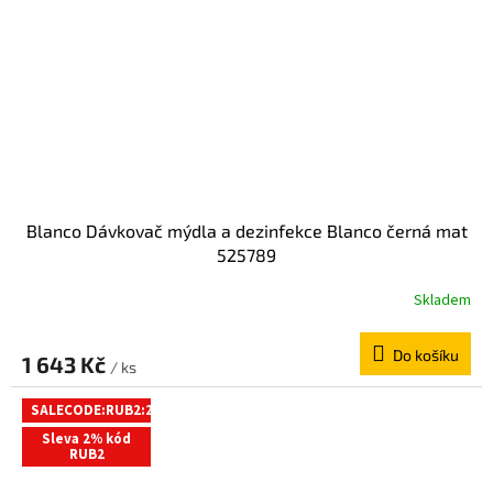
Blanco Dávkovač mýdla a dezinfekce Blanco černá mat
525789
Skladem
Do košíku
1 643 Kč
/ ks
SALECODE:RUB2:2:%
Sleva 2% kód
RUB2