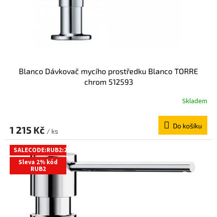
Blanco Dávkovač mycího prostředku Blanco TORRE
chrom 512593
Skladem
Do košíku
1 215 Kč
/ ks
SALECODE:RUB2:2:%
Sleva 2% kód
RUB2