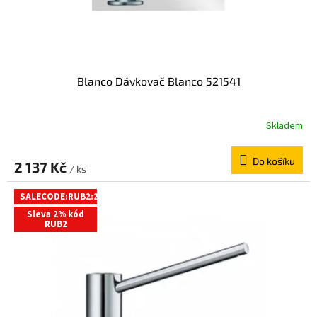
k
t
ů
Blanco Dávkovač Blanco 521541
Skladem
Do košíku
2 137 Kč
/ ks
SALECODE:RUB2:2:%
Sleva 2% kód
RUB2