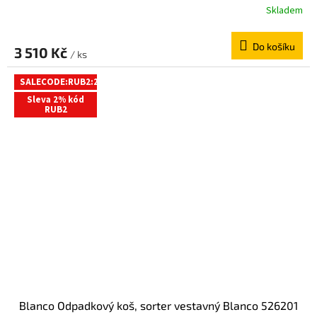
Skladem
Do košíku
3 510 Kč
/ ks
SALECODE:RUB2:2:%
Sleva 2% kód
RUB2
Blanco Odpadkový koš, sorter vestavný Blanco 526201