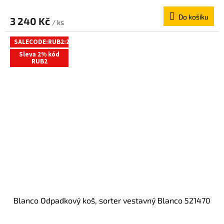
Do košíku
3 240 Kč
/ ks
SALECODE:RUB2:2:%
Sleva 2% kód
RUB2
Blanco Odpadkový koš, sorter vestavný Blanco 521470