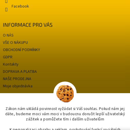
ý
Facebook
p
i
s
INFORMACE PRO VÁS
u
O NÁS
VŠE O NÁKUPU
OBCHODNÍ PODMÍNKY
GDPR
Kontakty
DOPRAVA A PLATBA
NAŠE PRODEJNA
Moje objednávka
Kategorie
Zákon nám ukládá povinnost vyžádat si Váš souhlas. Pokud nám jej
dáte, budeme moci vám moci v budoucnu doručit lepší uživatelský
zážitek a pomůžete tím i dalším uživatelům
OUTLET až -75%
OBKLADY A DLAŽBY
K personalizaci obsahu a reklam, poskytování funkcí sociálních