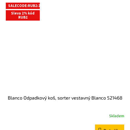
SALECODE:RUB2:2:%
Sleva 2% kód
RUB2
Blanco Odpadkový koš, sorter vestavný Blanco 521468
Skladem