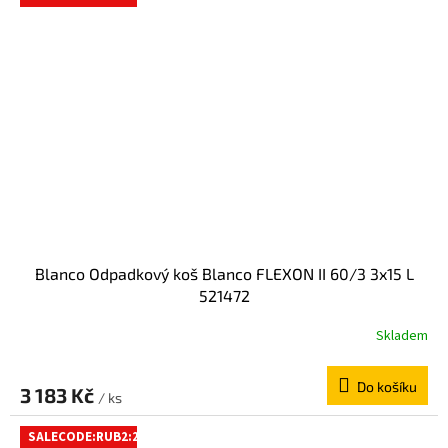
Blanco Odpadkový koš Blanco FLEXON II 60/3 3x15 L
521472
Skladem
Do košíku
3 183 Kč
/ ks
SALECODE:RUB2:2:%