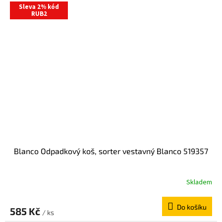
Sleva 2% kód
RUB2
Blanco Odpadkový koš, sorter vestavný Blanco 519357
Skladem
Do košíku
585 Kč
/ ks