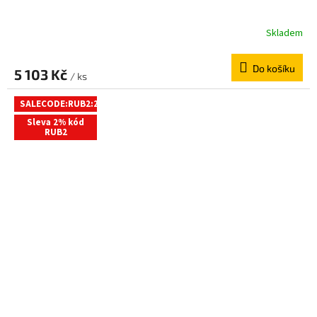
Skladem
Do košíku
5 103 Kč
/ ks
SALECODE:RUB2:2:%
Sleva 2% kód
RUB2