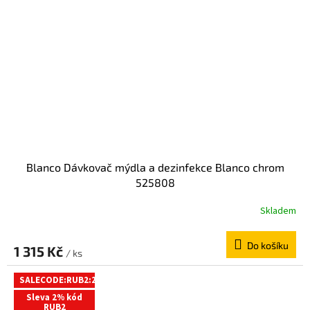
Blanco Dávkovač mýdla a dezinfekce Blanco chrom
525808
Skladem
Do košíku
1 315 Kč
/ ks
SALECODE:RUB2:2:%
Sleva 2% kód
RUB2