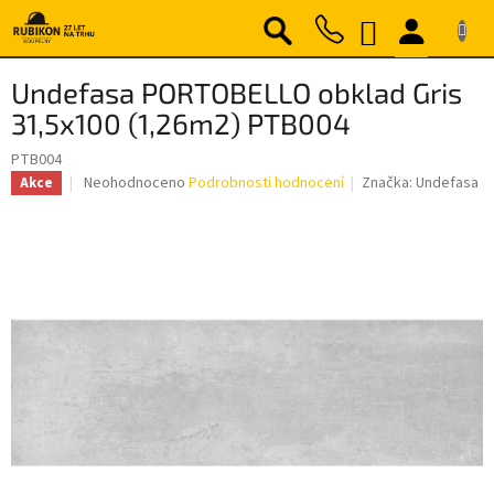
Přejít
NÁKUPNÍ
na
obsah
KOŠÍK
Undefasa PORTOBELLO obklad Gris
31,5x100 (1,26m2) PTB004
PTB004
Průměrné
Neohodnoceno
Podrobnosti hodnocení
Značka:
Undefasa
Akce
hodnocení
produktu
je
0,0
z
5
hvězdiček.