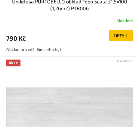
Undefasa PORTOBELLO obklad Topo Scala 31,5x100
(1,26m2) PTB006
Skladem
DETAIL
790 Kč
Obklad pro váš dům nebo byt.
Kód:
PTB007
Akce