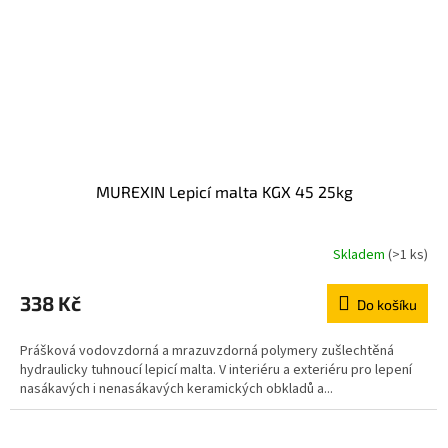
MUREXIN Lepicí malta KGX 45 25kg
Skladem
(>1 ks)
338 Kč
Do košíku
Prášková vodovzdorná a mrazuvzdorná polymery zušlechtěná
hydraulicky tuhnoucí lepicí malta. V interiéru a exteriéru pro lepení
nasákavých i nenasákavých keramických obkladů a...