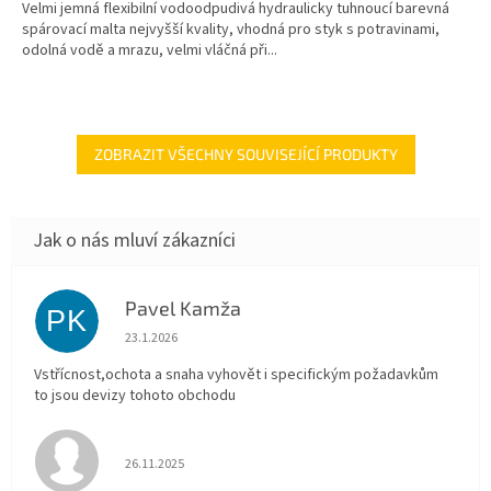
Velmi jemná flexibilní vodoodpudivá hydraulicky tuhnoucí barevná
spárovací malta nejvyšší kvality, vhodná pro styk s potravinami,
odolná vodě a mrazu, velmi vláčná při...
ZOBRAZIT VŠECHNY SOUVISEJÍCÍ PRODUKTY
Pavel Kamža
PK
Hodnocení obchodu je 5 z 5 hvězdiček.
23.1.2026
Vstřícnost,ochota a snaha vyhovět i specifickým požadavkům
to jsou devizy tohoto obchodu
Hodnocení obchodu je 5 z 5 hvězdiček.
26.11.2025