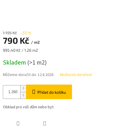
1 195 Kč
–33 %
790 Kč
/ m2
Měrná
995,40 Kč / 1.26 m2
cena:
Skladem
(>1 m2)
Můžeme doručit do:
12.8.2026
Možnosti doručení
Přidat do košíku
Obklad pro váš dům nebo byt.