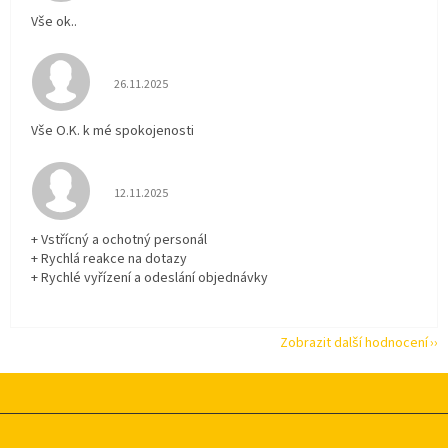
Vše ok..
Hodnocení obchodu je 5 z 5 hvězdiček.
26.11.2025
Vše O.K. k mé spokojenosti
Hodnocení obchodu je 5 z 5 hvězdiček.
12.11.2025
+ Vstřícný a ochotný personál
+ Rychlá reakce na dotazy
+ Rychlé vyřízení a odeslání objednávky
Zobrazit další hodnocení
Z
á