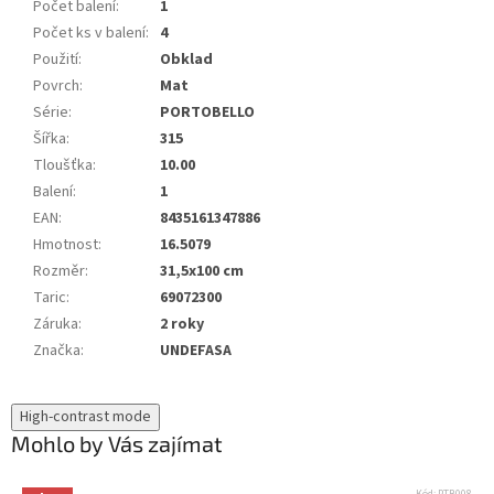
Počet balení
:
1
Počet ks v balení
:
4
Použití
:
Obklad
Povrch
:
Mat
Série
:
PORTOBELLO
Šířka
:
315
Tloušťka
:
10.00
Balení
:
1
EAN
:
8435161347886
Hmotnost
:
16.5079
Rozměr
:
31,5x100 cm
Taric
:
69072300
Záruka
:
2 roky
Značka
:
UNDEFASA
High-contrast mode
Mohlo by Vás zajímat