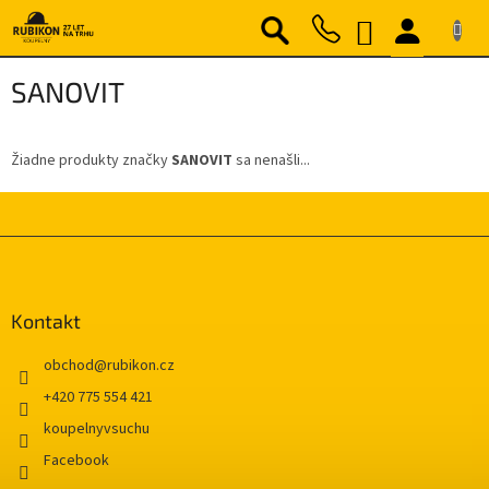
Prejsť
NÁKUPNÝ
na
obsah
KOŠÍK
SANOVIT
Žiadne produkty značky
SANOVIT
sa nenašli...
Z
á
p
ä
Kontakt
t
i
obchod
@
rubikon.cz
e
+420 775 554 421
koupelnyvsuchu
Facebook