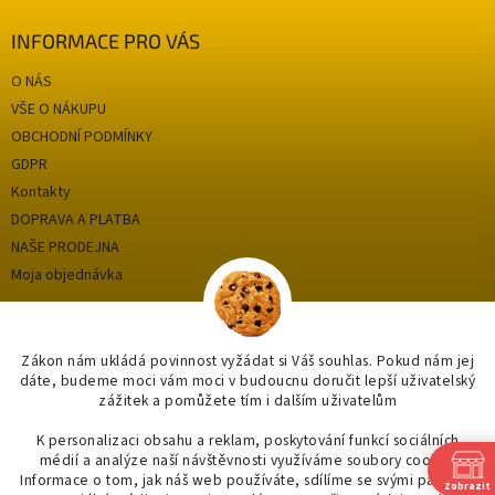
INFORMACE PRO VÁS
O NÁS
VŠE O NÁKUPU
OBCHODNÍ PODMÍNKY
GDPR
Kontakty
DOPRAVA A PLATBA
NAŠE PRODEJNA
Moja objednávka
Kategórie
Zákon nám ukládá povinnost vyžádat si Váš souhlas. Pokud nám jej
dáte, budeme moci vám moci v budoucnu doručit lepší uživatelský
zážitek a pomůžete tím i dalším uživatelům
OUTLET až -75%
OBKLADY A DLAŽBY
K personalizaci obsahu a reklam, poskytování funkcí sociálních
médií a analýze naší návštěvnosti využíváme soubory cookie.
KOUPELNY
Informace o tom, jak náš web používáte, sdílíme se svými partnery
Zobrazit
OSVĚTLENÍ