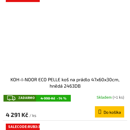
O
KOH-I-NOOR ECO PELLE koš na prádlo 47x60x30cm,
hnědá 2463DB
Z
Skladem
(>1 ks)
ZADARMO
4 990 Kč
–14 %
A
Do košíka
D
4 291 Kč
/ ks
A
SALECODE:RUB3:3:%