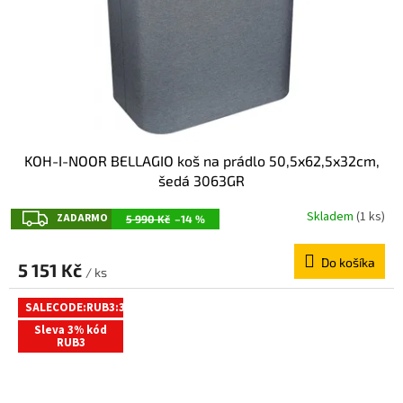
KOH-I-NOOR BELLAGIO koš na prádlo 50,5x62,5x32cm,
šedá 3063GR
Z
Skladem
(1 ks)
ZADARMO
5 990 Kč
–14 %
A
Do košíka
D
5 151 Kč
/ ks
A
SALECODE:RUB3:3:%
R
Sleva 3% kód
M
RUB3
O