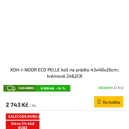
KOH-I-NOOR ECO PELLE koš na prádlo 43x48x26cm,
krémová 2462CR
Z
Skladem
(1 ks)
ZADARMO
3 190 Kč
–14 %
A
Do košíka
D
2 743 Kč
/ ks
A
SALECODE:RUB3:3:%
R
Sleva 3% kód
M
RUB3