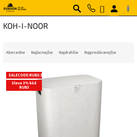
Prejsť
NÁKUPNÝ
na
obsah
KOŠÍK
KOH-I-NOOR
R
a
Abecedne
Najlacnejšie
Najdrahšie
Najpredávanejšie
d
e
V
n
SALECODE:RUB3:3:%
ý
i
Sleva 3% kód
p
e
RUB3
i
p
s
r
p
o
r
d
o
u
d
k
u
t