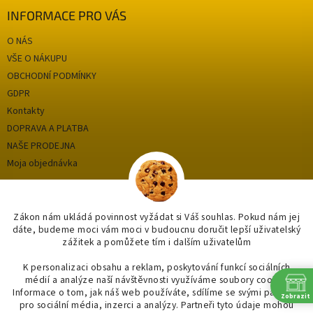
i
INFORMACE PRO VÁS
s
u
O NÁS
VŠE O NÁKUPU
OBCHODNÍ PODMÍNKY
GDPR
Kontakty
DOPRAVA A PLATBA
NAŠE PRODEJNA
Moja objednávka
Kategórie
Zákon nám ukládá povinnost vyžádat si Váš souhlas. Pokud nám jej
dáte, budeme moci vám moci v budoucnu doručit lepší uživatelský
zážitek a pomůžete tím i dalším uživatelům
OUTLET až -75%
OBKLADY A DLAŽBY
K personalizaci obsahu a reklam, poskytování funkcí sociálních
médií a analýze naší návštěvnosti využíváme soubory cookie.
KOUPELNY
Informace o tom, jak náš web používáte, sdílíme se svými partnery
Zobrazit
OSVĚTLENÍ
pro sociální média, inzerci a analýzy. Partneři tyto údaje mohou