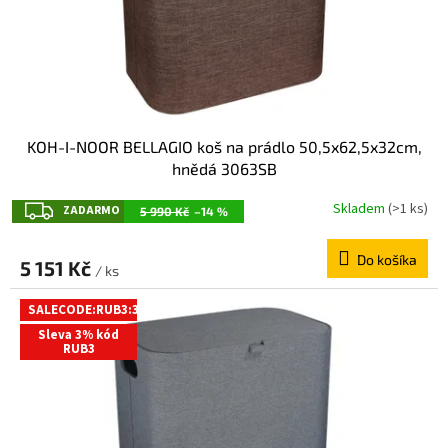
KOH-I-NOOR BELLAGIO koš na prádlo 50,5x62,5x32cm,
hnědá 3063SB
Z
Skladem
(>1 ks)
ZADARMO
5 990 Kč
–14 %
A
Do košíka
D
5 151 Kč
/ ks
A
SALECODE:RUB3:3:%
R
Sleva 3% kód
M
RUB3
O