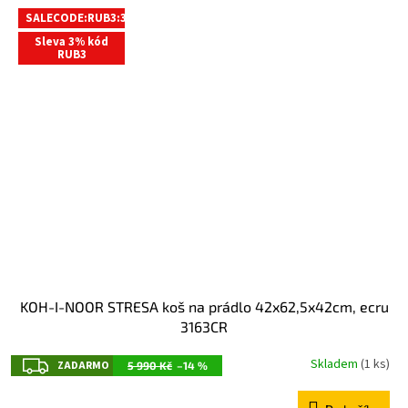
SALECODE:RUB3:3:%
Sleva 3% kód
RUB3
KOH-I-NOOR STRESA koš na prádlo 42x62,5x42cm, ecru
3163CR
Z
Skladem
(1 ks)
ZADARMO
5 990 Kč
–14 %
A