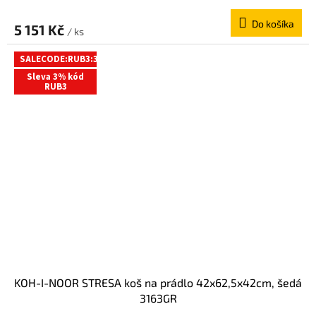
A
Do košíka
D
5 151 Kč
/ ks
A
SALECODE:RUB3:3:%
R
Sleva 3% kód
M
RUB3
O
KOH-I-NOOR STRESA koš na prádlo 42x62,5x42cm, šedá
3163GR