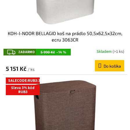
k
o
t
v
o
v
KOH-I-NOOR BELLAGIO koš na prádlo 50,5x62,5x32cm,
ecru 3063CR
Z
Skladem
(>1 ks)
ZADARMO
5 990 Kč
–14 %
A
Do košíka
D
5 151 Kč
/ ks
A
SALECODE:RUB3:3:%
R
Sleva 3% kód
M
RUB3
O