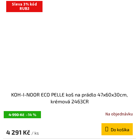
R
Sleva 3% kód
M
RUB3
O
KOH-I-NOOR ECO PELLE koš na prádlo 47x60x30cm,
krémová 2463CR
Na objednávku
4 990 Kč
–14 %
Do košíka
4 291 Kč
/ ks