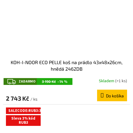
KOH-I-NOOR ECO PELLE koš na prádlo 43x48x26cm,
hnědá 2462DB
Z
Skladem
(>1 ks)
ZADARMO
3 190 Kč
–14 %
A
Do košíka
D
2 743 Kč
/ ks
A
SALECODE:RUB3:3:%
R
Sleva 3% kód
M
RUB3
O