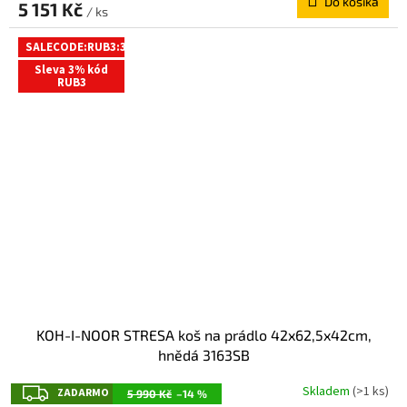
Do košíka
D
5 151 Kč
/ ks
A
SALECODE:RUB3:3:%
R
Sleva 3% kód
M
RUB3
O
KOH-I-NOOR STRESA koš na prádlo 42x62,5x42cm,
hnědá 3163SB
Z
Skladem
(>1 ks)
ZADARMO
5 990 Kč
–14 %