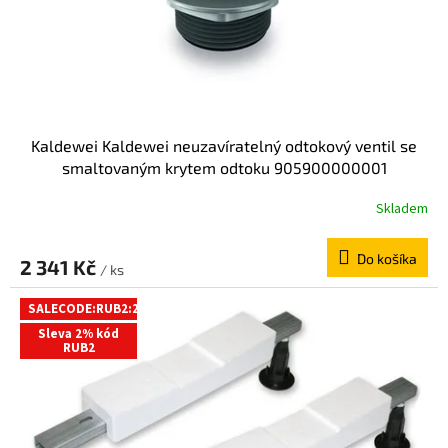
Kaldewei Kaldewei neuzavíratelný odtokový ventil se
smaltovaným krytem odtoku 905900000001
Skladem
Do košíka
2 341 Kč
/ ks
SALECODE:RUB2:2:%
Sleva 2% kód
RUB2