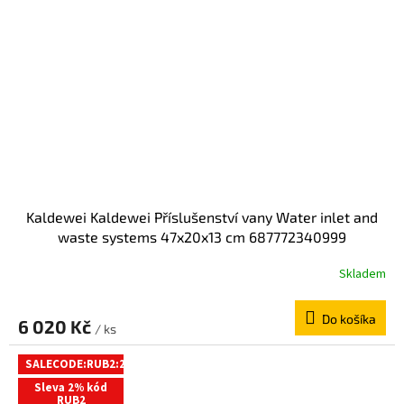
Kaldewei Kaldewei Příslušenství vany Water inlet and
waste systems 47x20x13 cm 687772340999
Skladem
Do košíka
6 020 Kč
/ ks
SALECODE:RUB2:2:%
Sleva 2% kód
RUB2