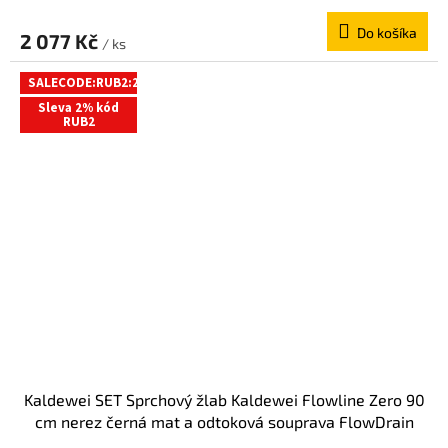
Do košíka
2 077 Kč
/ ks
SALECODE:RUB2:2:%
Sleva 2% kód
RUB2
Kaldewei SET Sprchový žlab Kaldewei Flowline Zero 90
cm nerez černá mat a odtoková souprava FlowDrain
Flat 940000010676+687744810000