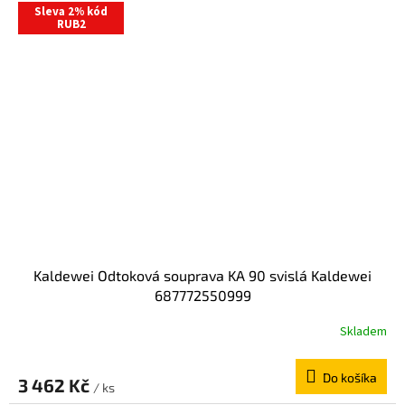
Sleva 2% kód
RUB2
Kaldewei Odtoková souprava KA 90 svislá Kaldewei
687772550999
Skladem
Do košíka
3 462 Kč
/ ks