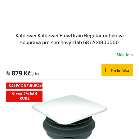
k
o
t
v
o
v
Kaldewei Kaldewei FlowDrain Regular odtoková
souprava pro sprchový žlab 687744800000
Skladem
Do košíka
4 879 Kč
/ ks
SALECODE:RUB2:2:%
Sleva 2% kód
RUB2