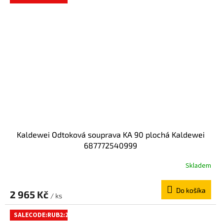
Kaldewei Odtoková souprava KA 90 plochá Kaldewei
687772540999
Skladem
Do košíka
2 965 Kč
/ ks
SALECODE:RUB2:2:%