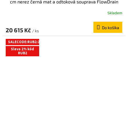
cm nerez černá mat a odtoková souprava FlowDrain
Regular 940000010676+687744800000
Skladem
Do košíka
20 615 Kč
/ ks
SALECODE:RUB2:2:%
Sleva 2% kód
RUB2