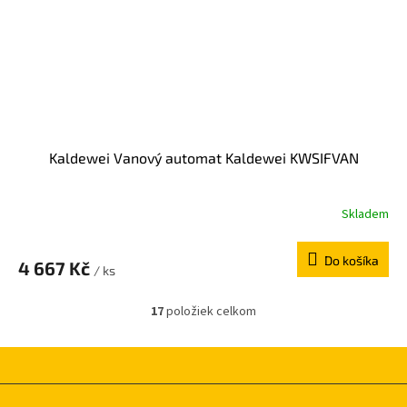
Kaldewei Vanový automat Kaldewei KWSIFVAN
Skladem
Do košíka
4 667 Kč
/ ks
17
položiek celkom
O
v
l
á
d
Z
a