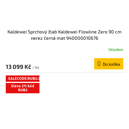
Kaldewei Sprchový žlab Kaldewei Flowline Zero 90 cm
nerez černá mat 940000010676
Skladem
Do košíka
13 099 Kč
/ ks
SALECODE:RUB2:2:%
Sleva 2% kód
RUB2