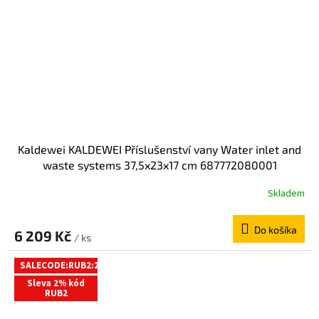
Kaldewei KALDEWEI Příslušenství vany Water inlet and
waste systems 37,5x23x17 cm 687772080001
Skladem
Do košíka
6 209 Kč
/ ks
SALECODE:RUB2:2:%
Sleva 2% kód
RUB2