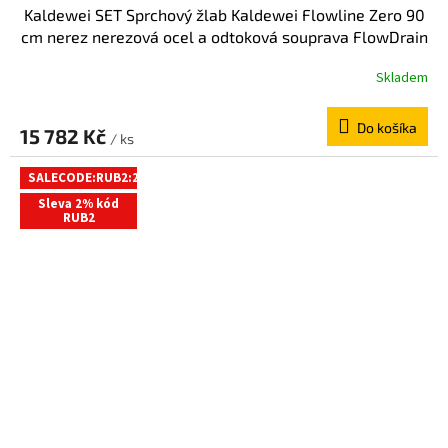
Kaldewei SET Sprchový žlab Kaldewei Flowline Zero 90
cm nerez nerezová ocel a odtoková souprava FlowDrain
Flat 940000010930+687744810000
Skladem
Do košíka
15 782 Kč
/ ks
SALECODE:RUB2:2:%
Sleva 2% kód
RUB2