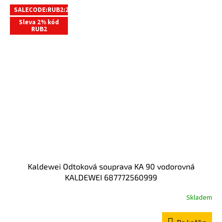
SALECODE:RUB2:2:%
Sleva 2% kód
RUB2
Kaldewei Odtoková souprava KA 90 vodorovná
KALDEWEI 687772560999
Skladem