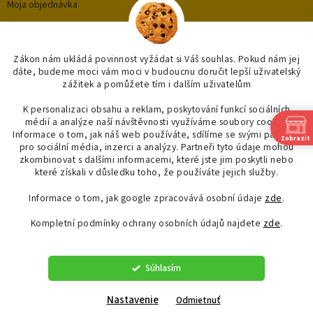
Moja objednávka
Kategórie
Zákon nám ukládá povinnost vyžádat si Váš souhlas. Pokud nám jej
dáte, budeme moci vám moci v budoucnu doručit lepší uživatelský
zážitek a pomůžete tím i dalším uživatelům
OUTLET až -75%
OBKLADY A DLAŽBY
K personalizaci obsahu a reklam, poskytování funkcí sociálních
médií a analýze naší návštěvnosti využíváme soubory cookie.
KOUPELNY
Informace o tom, jak náš web používáte, sdílíme se svými partnery
Zobrazit
OSVĚTLENÍ
pro sociální média, inzerci a analýzy. Partneři tyto údaje mohou
SAPHO
zkombinovat s dalšími informacemi, které jste jim poskytli nebo
které získali v důsledku toho, že používáte jejich služby.
Informace o tom, jak google zpracovává osobní údaje
zde
.
Kompletní podmínky ochrany osobních údajů najdete
zde
.
Vytvoril Shoptet
Súhlasím
Copyright 2026
"OBKLADYADLAZBY.CZ"
. Všetky práva vyhradené.
Upraviť nastavenie cookies
Nastavenie
Odmietnuť
Spojova