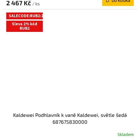
Do košíka
2 467 Kč
/ ks
SALECODE:RUB2:2:%
Sleva 2% kód
RUB2
Kaldewei Podhlavník k vaně Kaldewei, světle šedá
687675830000
Skladem