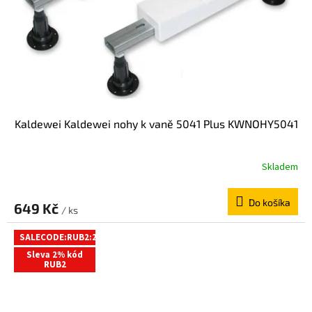
Kaldewei Kaldewei nohy k vaně 5041 Plus KWNOHY5041
Skladem
Do košíka
649 Kč
/ ks
SALECODE:RUB2:2:%
Sleva 2% kód
RUB2