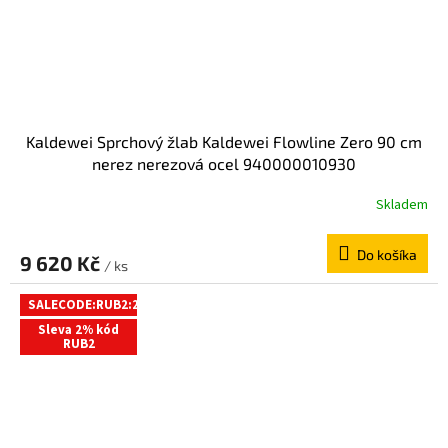
Kaldewei Sprchový žlab Kaldewei Flowline Zero 90 cm
nerez nerezová ocel 940000010930
Skladem
Do košíka
9 620 Kč
/ ks
SALECODE:RUB2:2:%
Sleva 2% kód
RUB2