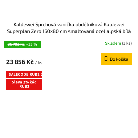
Kaldewei Sprchová vanička obdélníková Kaldewei
Superplan Zero 160x80 cm smaltovaná ocel alpská bílá
359800010001
Skladem
(1 ks)
36 702 Kč
–35 %
Do košíka
23 856 Kč
/ ks
SALECODE:RUB2:2:%
Sleva 2% kód
RUB2