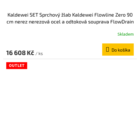
Kaldewei SET Sprchový žlab Kaldewei Flowline Zero 90
cm nerez nerezová ocel a odtoková souprava FlowDrain
Regular 940000010930+687744800000
Skladem
Do košíka
16 608 Kč
/ ks
OUTLET