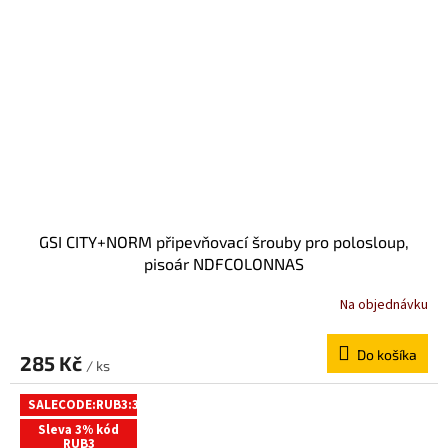
GSI CITY+NORM připevňovací šrouby pro polosloup,
pisoár NDFCOLONNAS
Na objednávku
Do košíka
285 Kč
/ ks
SALECODE:RUB3:3:%
Sleva 3% kód
RUB3