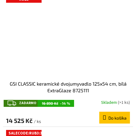
GSI CLASSIC keramické dvojumyvadlo 125x54 cm, bílá
ExtraGlaze 8725111
Z
Skladem
(>1 ks)
ZADARMO
16 890 Kč
–14 %
A
Do košíka
D
14 525 Kč
/ ks
A
SALECODE:RUB3:3:%