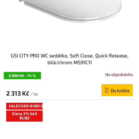
GSI CITY PRO WC sedátko, Soft Close, Quick Release,
bílá/chrom MS91C11
Na objednávku
2 690 Kč
–14 %
Do košíka
2 313 Kč
/ ks
SALECODE:RUB3:3:%
Sleva 3% kód
RUB3