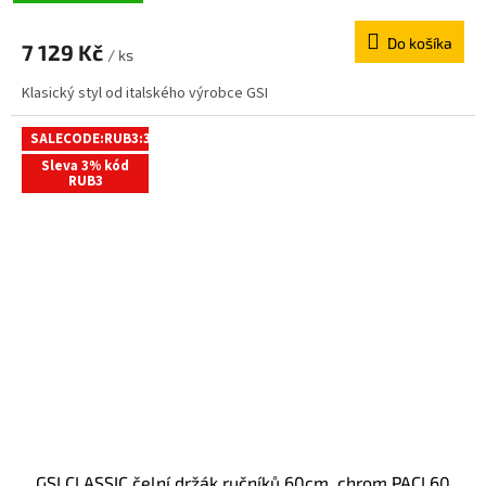
Do košíka
7 129 Kč
/ ks
Klasický styl od italského výrobce GSI
SALECODE:RUB3:3:%
Sleva 3% kód
RUB3
GSI CLASSIC čelní držák ručníků 60cm, chrom PACL60