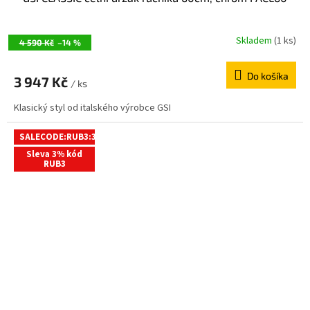
Skladem
(1 ks)
4 590 Kč
–14 %
Do košíka
3 947 Kč
/ ks
Klasický styl od italského výrobce GSI
SALECODE:RUB3:3:%
Sleva 3% kód
RUB3