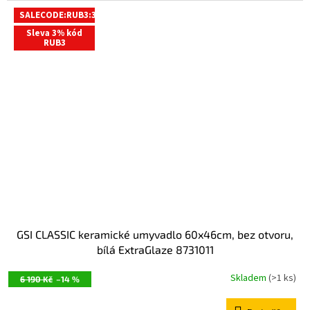
SALECODE:RUB3:3:%
Sleva 3% kód
RUB3
GSI CLASSIC keramické umyvadlo 60x46cm, bez otvoru,
bílá ExtraGlaze 8731011
Skladem
(>1 ks)
6 190 Kč
–14 %