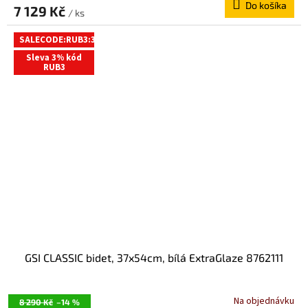
Do košíka
7 129 Kč
/ ks
SALECODE:RUB3:3:%
Sleva 3% kód
RUB3
GSI CLASSIC bidet, 37x54cm, bílá ExtraGlaze 8762111
Na objednávku
8 290 Kč
–14 %