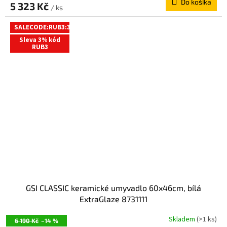
Do košíka
5 323 Kč
/ ks
SALECODE:RUB3:3:%
Sleva 3% kód
RUB3
GSI CLASSIC keramické umyvadlo 60x46cm, bílá
ExtraGlaze 8731111
Skladem
(>1 ks)
6 190 Kč
–14 %