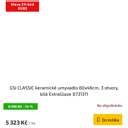
R
Sleva 3% kód
M
RUB3
O
GSI CLASSIC keramické umyvadlo 60x46cm, 3 otvory,
bílá ExtraGlaze 8731311
Na objednávku
6 190 Kč
–14 %
Do košíka
5 323 Kč
/ ks