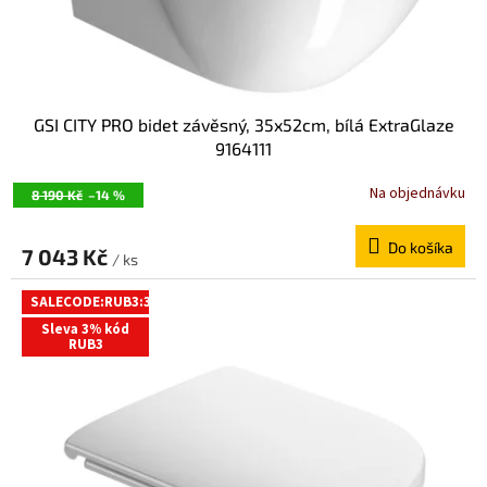
k
o
t
v
o
v
GSI CITY PRO bidet závěsný, 35x52cm, bílá ExtraGlaze
9164111
Na objednávku
8 190 Kč
–14 %
Do košíka
7 043 Kč
/ ks
SALECODE:RUB3:3:%
Sleva 3% kód
RUB3