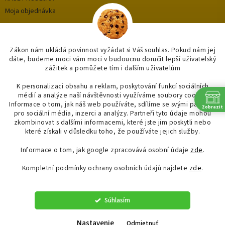
Moja objednávka
Kategórie
Zákon nám ukládá povinnost vyžádat si Váš souhlas. Pokud nám jej
dáte, budeme moci vám moci v budoucnu doručit lepší uživatelský
zážitek a pomůžete tím i dalším uživatelům
OUTLET až -75%
OBKLADY A DLAŽBY
K personalizaci obsahu a reklam, poskytování funkcí sociálních
médií a analýze naší návštěvnosti využíváme soubory cookie.
KOUPELNY
Informace o tom, jak náš web používáte, sdílíme se svými partnery
Zobrazit
OSVĚTLENÍ
pro sociální média, inzerci a analýzy. Partneři tyto údaje mohou
zkombinovat s dalšími informacemi, které jste jim poskytli nebo
SAPHO
které získali v důsledku toho, že používáte jejich služby.
Informace o tom, jak google zpracovává osobní údaje
zde
.
Kompletní podmínky ochrany osobních údajů najdete
zde
.
Vytvoril Shoptet
Súhlasím
Copyright 2026
"OBKLADYADLAZBY.CZ"
. Všetky práva vyhradené.
Upraviť nastavenie cookies
Nastavenie
Odmietnuť