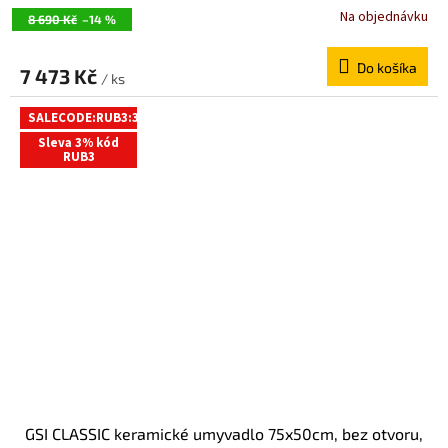
Na objednávku
8 690 Kč
–14 %
Do košíka
7 473 Kč
/ ks
SALECODE:RUB3:3:%
Sleva 3% kód
RUB3
GSI CLASSIC keramické umyvadlo 75x50cm, bez otvoru,