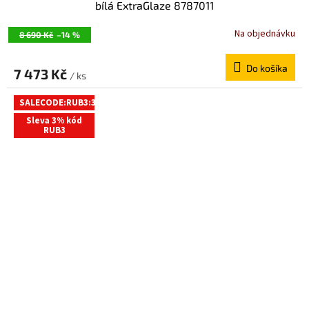
bílá ExtraGlaze 8787011
Na objednávku
8 690 Kč
–14 %
Do košíka
7 473 Kč
/ ks
SALECODE:RUB3:3:%
Sleva 3% kód
RUB3