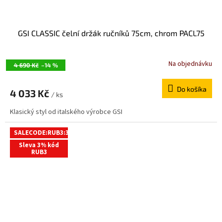
GSI CLASSIC čelní držák ručníků 75cm, chrom PACL75
Na objednávku
4 690 Kč
–14 %
Do košíka
4 033 Kč
/ ks
Klasický styl od italského výrobce GSI
SALECODE:RUB3:3:%
Sleva 3% kód
RUB3