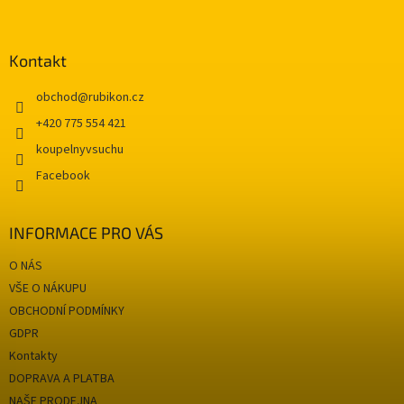
i
e
á
e
p
p
r
ä
Kontakt
v
t
k
i
obchod
@
rubikon.cz
y
e
v
+420 775 554 421
ý
koupelnyvsuchu
p
i
Facebook
s
u
INFORMACE PRO VÁS
O NÁS
VŠE O NÁKUPU
OBCHODNÍ PODMÍNKY
GDPR
Kontakty
DOPRAVA A PLATBA
NAŠE PRODEJNA