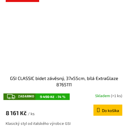
GSI CLASSIC bidet závěsný, 37x55cm, bílá ExtraGlaze
8765111
Z
Skladem
(>1 ks)
ZADARMO
9 490 Kč
–14 %
A
Do košíka
D
8 161 Kč
/ ks
A
Klasický styl od italského výrobce GSI