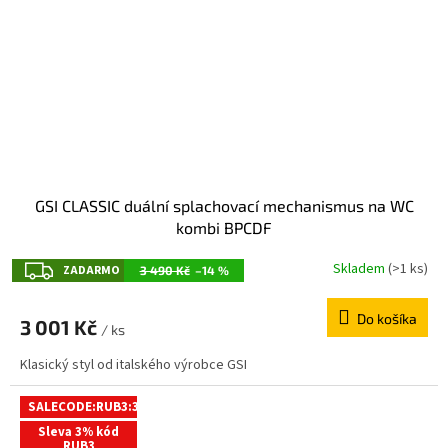
GSI CLASSIC duální splachovací mechanismus na WC
kombi BPCDF
Z
Skladem
(>1 ks)
ZADARMO
3 490 Kč
–14 %
A
Do košíka
D
3 001 Kč
/ ks
A
Klasický styl od italského výrobce GSI
R
M
SALECODE:RUB3:3:%
Sleva 3% kód
O
RUB3