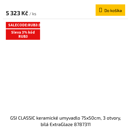
Do košíka
5 323 Kč
/ ks
SALECODE:RUB3:3:%
Sleva 3% kód
RUB3
GSI CLASSIC keramické umyvadlo 75x50cm, 3 otvory,
bílá ExtraGlaze 8787311