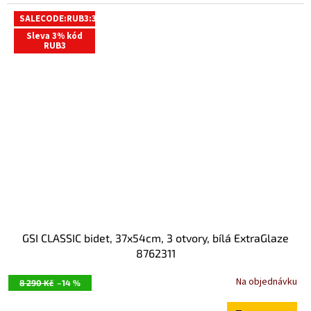
R
M
SALECODE:RUB3:3:%
Sleva 3% kód
O
RUB3
GSI CLASSIC bidet, 37x54cm, 3 otvory, bílá ExtraGlaze
8762311
Na objednávku
8 290 Kč
–14 %