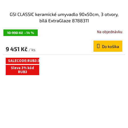
GSI CLASSIC keramické umyvadlo 90x50cm, 3 otvory,
bílá ExtraGlaze 8788311
Na objednávku
10 990 Kč
–14 %
Do košíka
9 451 Kč
/ ks
SALECODE:RUB3:3:%
Sleva 3% kód
RUB3