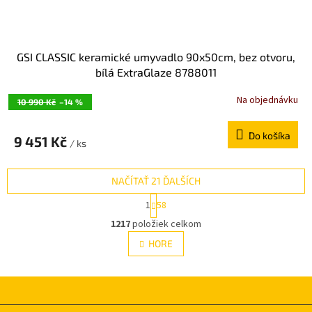
GSI CLASSIC keramické umyvadlo 90x50cm, bez otvoru,
bílá ExtraGlaze 8788011
Na objednávku
10 990 Kč
–14 %
Do košíka
9 451 Kč
/ ks
NAČÍTAŤ 21 ĎALŠÍCH
S
1
58
t
O
r
1217
položiek celkom
v
á
l
HORE
n
á
k
d
o
v
a
a
c
n
i
Z