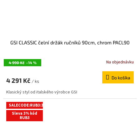
GSI CLASSIC čelní držák ručníků 90cm, chrom PACL90
Na objednávku
4 990 Kč
–14 %
Do košíka
4 291 Kč
/ ks
Klasický styl od italského výrobce GSI
SALECODE:RUB3:3:%
Sleva 3% kód
RUB3