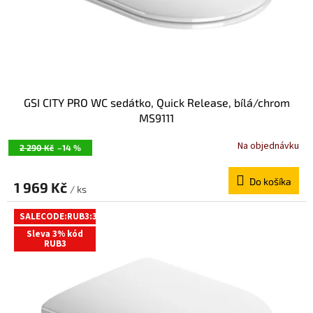
GSI CITY PRO WC sedátko, Quick Release, bílá/chrom
MS9111
Na objednávku
2 290 Kč
–14 %
Do košíka
1 969 Kč
/ ks
SALECODE:RUB3:3:%
Sleva 3% kód
RUB3