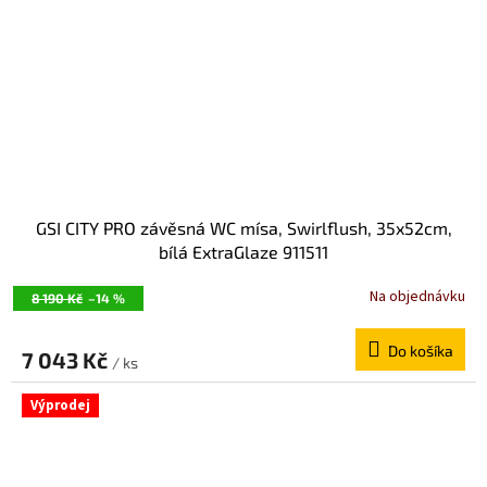
GSI CITY PRO závěsná WC mísa, Swirlflush, 35x52cm,
bílá ExtraGlaze 911511
Na objednávku
8 190 Kč
–14 %
Do košíka
7 043 Kč
/ ks
Výprodej