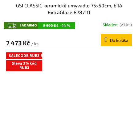
GSI CLASSIC keramické umyvadlo 75x50cm, bílá
ExtraGlaze 8787111
Z
Skladem
(>1 ks)
ZADARMO
8 690 Kč
–14 %
A
Do košíka
D
7 473 Kč
/ ks
A
SALECODE:RUB3:3:%
R
Sleva 3% kód
M
RUB3
O