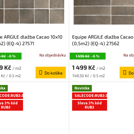
e ARGILE dlažba Cacao 10x10
Equipe ARGILE dlažba Cacao
2) (EQ-4) 27571
(0,5m2) (EQ-4) 27562
Na objednávku
Na ob
5 Kč
–6 %
1 595 Kč
–6 %
99 Kč
1 499 Kč
/ m2
/ m2
Do košíka
Do
ková
Jednotková
 Kč / 0.5 m2
749,50 Kč / 0.5 m2
cena:
nka
Novinka
CODE:RUB3:3:%
SALECODE:RUB3:3:%
va 3% kód
Sleva 3% kód
RUB3
RUB3