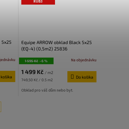
RUB3
 5x25
Equipe ARROW obklad Black 5x25
(EQ-4) (0,5m2) 25836
jednávku
Na objednávku
1 595 Kč
–6 %
1 499 Kč
/ m2
 košíka
Do košíka
Jednotková
749,50 Kč / 0.5 m2
cena:
Obklad pro váš dům nebo byt.