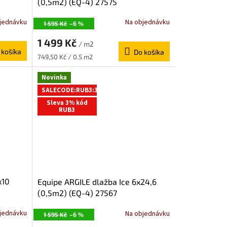
(0,5m2) (EQ-4) 27575
jednávku
Na objednávku
1 595 Kč
–6 %
1 499 Kč
/ m2
 košíka
Do košíka
Jednotková
749,50 Kč / 0.5 m2
cena:
Novinka
SALECODE:RUB3:3:%
Sleva 3% kód
RUB3
x10
Equipe ARGILE dlažba Ice 6x24,6
(0,5m2) (EQ-4) 27567
jednávku
Na objednávku
1 595 Kč
–6 %