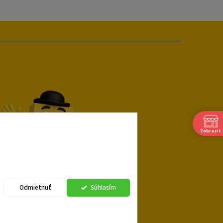
Zobrazit
Odmietnuť
Súhlasím