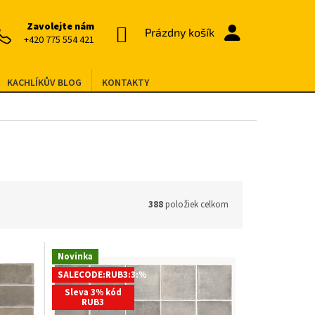
Zavolejte nám
NÁKUPNÝ
Prázdny košík
+420 775 554 421
KOŠÍK
KACHLÍKŮV BLOG
KONTAKTY
388
položiek celkom
Novinka
SALECODE:RUB3:3:%
Sleva 3% kód
RUB3