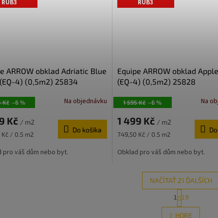
RUB3
RUB3
e ARROW obklad Adriatic Blue
Equipe ARROW obklad Apple
(EQ-4) (0,5m2) 25834
(EQ-4) (0,5m2) 25828
Na objednávku
Na ob
5 Kč
–6 %
1 595 Kč
–6 %
99 Kč
1 499 Kč
/ m2
/ m2
Do košíka
Do
ková
Jednotková
 Kč / 0.5 m2
749,50 Kč / 0.5 m2
cena:
 pro váš dům nebo byt.
Obklad pro váš dům nebo byt.
NAČÍTAŤ 21 ĎALŠÍCH
S
1
19
O
t
r
v
HORE
á