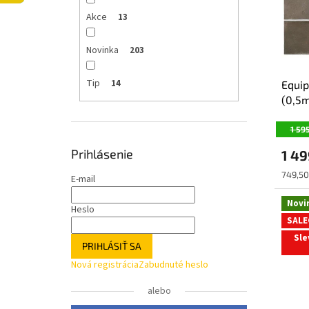
p
o
Akce
13
r
d
o
u
Novinka
203
d
k
u
t
Tip
14
Equip
k
o
(0,5m
t
v
o
1 59
v
Prihlásenie
1 4
Jednot
749,50
E-mail
cena:
Novi
Heslo
SALE
Sle
PRIHLÁSIŤ SA
Nová registrácia
Zabudnuté heslo
alebo