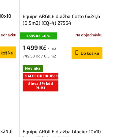
10x10
Equipe ARGILE dlažba Cotto 6x24,6
(0,5m2) (EQ-4) 27564
jednávku
Na objednávku
1 595 Kč
–6 %
1 499 Kč
/ m2
 košíka
Do košíka
Jednotková
749,50 Kč / 0.5 m2
cena:
Novinka
SALECODE:RUB3:3:%
Sleva 3% kód
RUB3
6x24,6
Equipe ARGILE dlažba Glacier 10x10