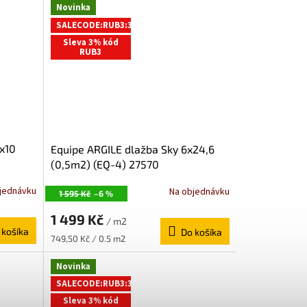
Novinka
SALECODE:RUB3:3:%
Sleva 3% kód
RUB3
x10
Equipe ARGILE dlažba Sky 6x24,6
(0,5m2) (EQ-4) 27570
jednávku
Na objednávku
1 595 Kč
–6 %
1 499 Kč
/ m2
 košíka
Do košíka
Jednotková
749,50 Kč / 0.5 m2
cena:
Novinka
SALECODE:RUB3:3:%
Sleva 3% kód