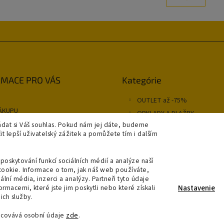
l
n
á
k
d
o
a
v
c
a
i
n
e
i
e
p
Preskočiť
r
MACE PRO VÁS
Kategórie
kategórie
v
k
OUTLET až -75%
y
ÁKUPU
OBKLADY A DLAŽBY
v
NÍ PODMÍNKY
dat si Váš souhlas. Pokud nám jej dáte, budeme
ý
KOUPELNY
 lepší uživatelský zážitek a pomůžete tím i dalším
p
OSVĚTLENÍ
i
y
SAPHO
s
A A PLATBA
poskytování funkcí sociálních médií a analýze naší
u
cookie. Informace o tom, jak náš web používáte,
RODEJNA
ální média, inzerci a analýzy. Partneři tyto údaje
jednávka
macemi, které jste jim poskytli nebo které získali
Nastavenie
ich služby.
acovává osobní údaje
zde
.