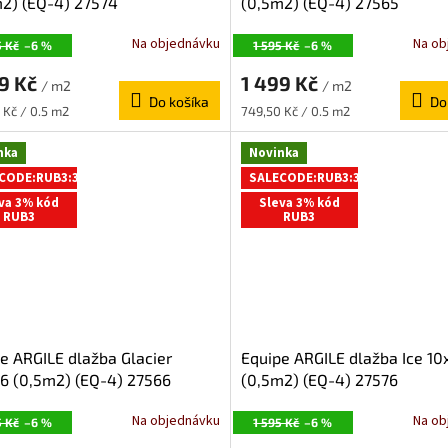
2) (EQ-4) 27574
(0,5m2) (EQ-4) 27565
Na objednávku
Na ob
5 Kč
–6 %
1 595 Kč
–6 %
99 Kč
1 499 Kč
/ m2
/ m2
Do košíka
Do
ková
Jednotková
 Kč / 0.5 m2
749,50 Kč / 0.5 m2
cena:
nka
Novinka
CODE:RUB3:3:%
SALECODE:RUB3:3:%
va 3% kód
Sleva 3% kód
RUB3
RUB3
e ARGILE dlažba Glacier
Equipe ARGILE dlažba Ice 10
6 (0,5m2) (EQ-4) 27566
(0,5m2) (EQ-4) 27576
Na objednávku
Na ob
5 Kč
–6 %
1 595 Kč
–6 %