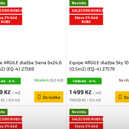
nka
Novinka
CODE:RUB3:3:%
SALECODE:RUB3:3:%
va 3% kód
Sleva 3% kód
RUB3
RUB3
e ARGILE dlažba Siena 6x24,6
Equipe ARGILE dlažba Sky 10
2) (EQ-4) 27569
(0,5m2) (EQ-4) 27579
Skladem
(0,5 m2)
Na ob
5 Kč
–6 %
1 595 Kč
–6 %
99 Kč
1 499 Kč
/ m2
/ m2
Do košíka
Do
ková
Jednotková
 Kč / 0.5 m2
749,50 Kč / 0.5 m2
cena:
nka
Novinka
CODE:RUB3:3:%
SALECODE:RUB3:3:%
va 3% kód
Sleva 3% kód