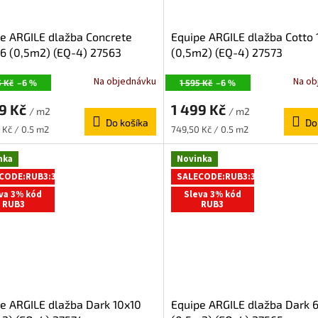
e ARGILE dlažba Concrete
Equipe ARGILE dlažba Cotto 
6 (0,5m2) (EQ-4) 27563
(0,5m2) (EQ-4) 27573
Na objednávku
Na ob
5 Kč
–6 %
1 595 Kč
–6 %
99 Kč
1 499 Kč
/ m2
/ m2
Do košíka
Do
ková
Jednotková
 Kč / 0.5 m2
749,50 Kč / 0.5 m2
cena:
nka
Novinka
CODE:RUB3:3:%
SALECODE:RUB3:3:%
va 3% kód
Sleva 3% kód
RUB3
RUB3
e ARGILE dlažba Dark 10x10
Equipe ARGILE dlažba Dark 