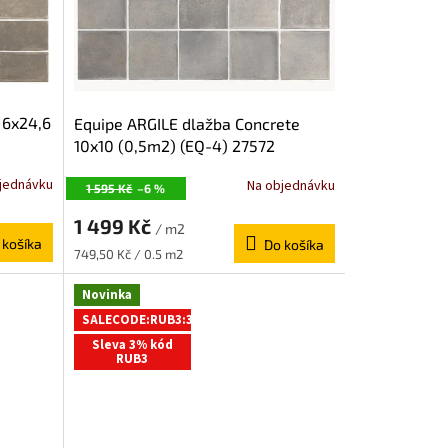
 6x24,6
Equipe ARGILE dlažba Concrete
10x10 (0,5m2) (EQ-4) 27572
jednávku
Na objednávku
1 595 Kč
–6 %
1 499 Kč
/ m2
 košíka
Do košíka
Jednotková
749,50 Kč / 0.5 m2
cena:
Novinka
SALECODE:RUB3:3:%
Sleva 3% kód
RUB3