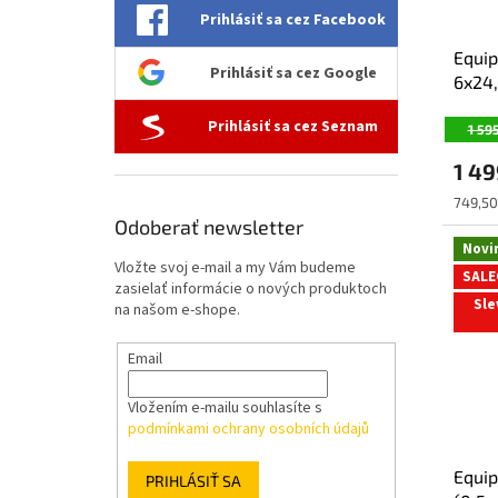
Prihlásiť sa cez Facebook
Equip
Prihlásiť sa cez Google
6x24,
Prihlásiť sa cez Seznam
1 59
1 4
Jednot
749,50
cena:
Odoberať newsletter
Novi
Vložte svoj e-mail a my Vám budeme
SALE
zasielať informácie o nových produktoch
Sle
na našom e-shope.
Email
Vložením e-mailu souhlasíte s
podmínkami ochrany osobních údajů
Equip
PRIHLÁSIŤ SA