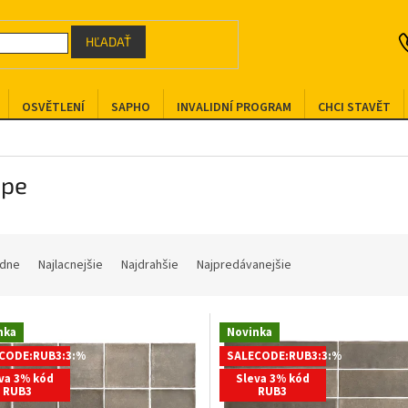
HĽADAŤ
OSVĚTLENÍ
SAPHO
INVALIDNÍ PROGRAM
CHCI STAVĚT
ipe
dne
Najlacnejšie
Najdrahšie
Najpredávanejšie
nka
Novinka
CODE:RUB3:3:%
SALECODE:RUB3:3:%
va 3% kód
Sleva 3% kód
RUB3
RUB3