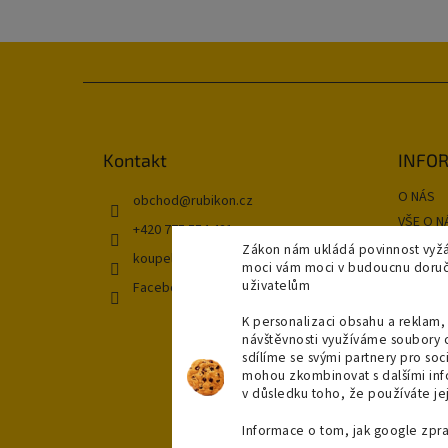
Z
á
p
ä
Kontakt
INFOR
t
O NÁS
i
obchod
@
rubikon.cz
e
VŠE O N
+420 775 554 421
OBCHOD
Zákon nám ukládá povinnost vyžá
koupelnyvsuchu
moci vám moci v budoucnu doručit
GDPR
uživatelům
Facebook
Kontakt
DOPRAV
K personalizaci obsahu a reklam, 
návštěvnosti využíváme soubory 
NAŠE P
sdílíme se svými partnery pro soci
Moja ob
mohou zkombinovat s dalšími infor
v důsledku toho, že používáte jej
Informace o tom, jak google zpr