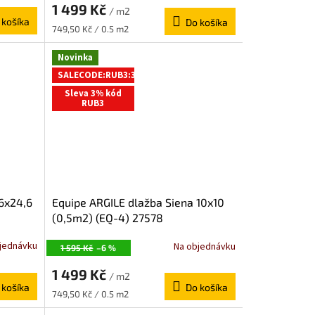
1 499 Kč
/ m2
 košíka
Do košíka
Jednotková
749,50 Kč / 0.5 m2
cena:
Novinka
SALECODE:RUB3:3:%
Sleva 3% kód
RUB3
6x24,6
Equipe ARGILE dlažba Siena 10x10
(0,5m2) (EQ-4) 27578
jednávku
Na objednávku
1 595 Kč
–6 %
1 499 Kč
/ m2
 košíka
Do košíka
Jednotková
749,50 Kč / 0.5 m2
cena: