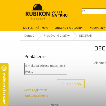
Prejsť
na
obsah
OUTLET AŽ -75%
OBKLADY A DLAŽBY
KOUPELNY
Domov
Predávané značky
DECERAM
B
DE
o
č
Prihlásenie
n
Žiadne 
ý
p
a
n
PRIHLÁSIŤ SA
e
l
Nová registrácia
Zabudnuté heslo
alebo