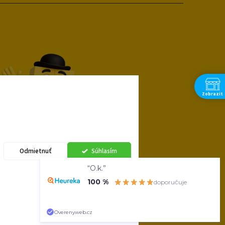
Zobrazit
Odmietnuť
Súhlasím
“O.k.”
100 %
doporučuje
Vytvoril Shoptet
Overenyweb.cz
Spojova