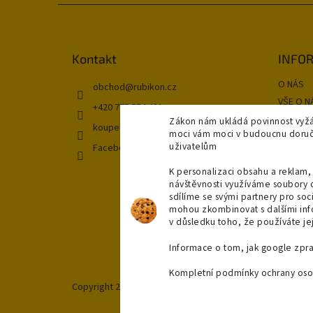
Z
á
p
ä
Kontakt
INFOR
t
O NÁS
i
obchod
@
rubikon.cz
e
VŠE O N
+420 775 554 421
OBCHOD
Zákon nám ukládá povinnost vyžá
koupelnyvsuchu
moci vám moci v budoucnu doručit
GDPR
uživatelům
Facebook
Kontakt
K personalizaci obsahu a reklam, 
DOPRAV
návštěvnosti využíváme soubory 
NAŠE P
sdílíme se svými partnery pro soci
Moja ob
mohou zkombinovat s dalšími infor
v důsledku toho, že používáte jej
Informace o tom, jak google zpr
Kompletní podmínky ochrany oso
Copyright 2026
"OBKLADYADLAZBY.CZ"
. Všetky práva v