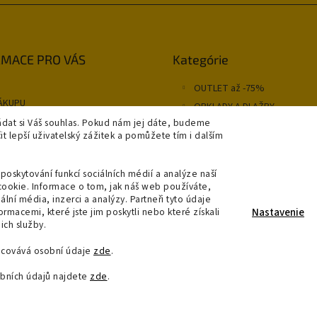
Preskočiť
MACE PRO VÁS
Kategórie
kategórie
OUTLET až -75%
ÁKUPU
OBKLADY A DLAŽBY
NÍ PODMÍNKY
dat si Váš souhlas. Pokud nám jej dáte, budeme
KOUPELNY
 lepší uživatelský zážitek a pomůžete tím i dalším
OSVĚTLENÍ
y
SAPHO
poskytování funkcí sociálních médií a analýze naší
A A PLATBA
cookie. Informace o tom, jak náš web používáte,
RODEJNA
ální média, inzerci a analýzy. Partneři tyto údaje
jednávka
macemi, které jste jim poskytli nebo které získali
Nastavenie
ich služby.
acovává osobní údaje
zde
.
bních údajů najdete
zde
.
yhradené.
Upraviť nastavenie cookies