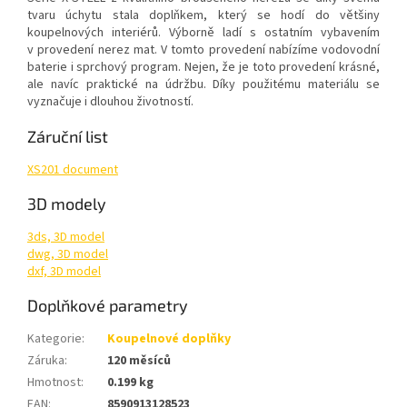
tvaru úchytu stala doplňkem, který se hodí do většiny
koupelnových interiérů. Výborně ladí s ostatním vybavením
v provedení nerez mat. V tomto provedení nabízíme vodovodní
baterie i sprchový program. Nejen, že je toto provedení krásné,
ale navíc praktické na údržbu. Díky použitému materiálu se
vyznačuje i dlouhou životností.
Záruční list
XS201 document
3D modely
3ds, 3D model
dwg, 3D model
dxf, 3D model
Doplňkové parametry
Kategorie
:
Koupelnové doplňky
Záruka
:
120 měsíců
Hmotnost
:
0.199 kg
EAN
:
8590913128523