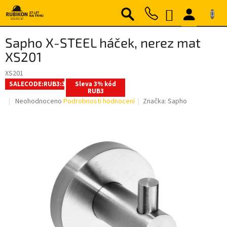
Přejít
NÁKUPNÍ
na
obsah
KOŠÍK
Sapho X-STEEL háček, nerez mat
XS201
XS201
SALECODE:RUB3:3:%
Sleva 3% kód
RUB3
Průměrné
Neohodnoceno
Podrobnosti hodnocení
Značka:
Sapho
hodnocení
produktu
je
0,0
z
5
hvězdiček.