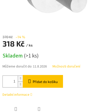
370 Kč
–14 %
318 Kč
/ ks
Měrná
Skladem
(>1 ks)
cena:
Můžeme doručit do:
11.8.2026
Možnosti doručení
Přidat do košíku
Detailní informace