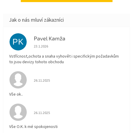
Pavel Kamža
PK
Hodnocení obchodu je 5 z 5 hvězdiček.
23.1.2026
Vstřícnost,ochota a snaha vyhovět i specifickým požadavkům
to jsou devizy tohoto obchodu
Hodnocení obchodu je 5 z 5 hvězdiček.
26.11.2025
Vše ok..
Hodnocení obchodu je 5 z 5 hvězdiček.
26.11.2025
Vše O.K. k mé spokojenosti