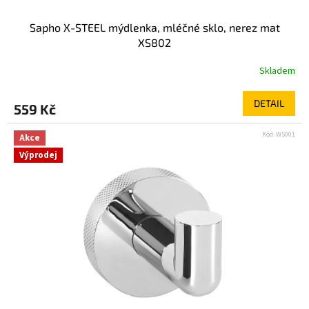
Sapho X-STEEL mýdlenka, mléčné sklo, nerez mat
XS802
Skladem
DETAIL
559 Kč
Kód:
WS001
Akce
Výprodej