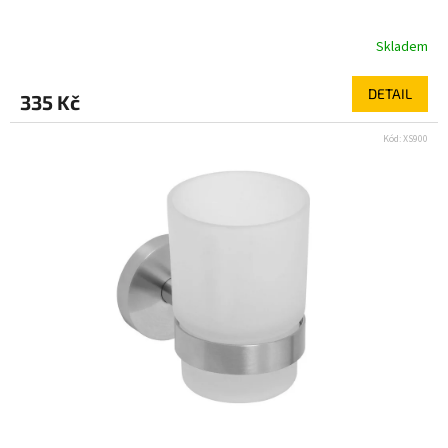
Skladem
DETAIL
335 Kč
Kód:
XS900