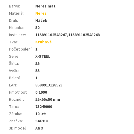
Barva
:
Nerez mat
Materiál
:
Nerez
Druh
:
Háček
Hloubka
:
50
Instalace
:
115891102548247,115891102548248
Tvar
:
Kruhové
Počet balení
:
1
Série
:
X-STEEL
Šířka
:
55
Výška
:
55
Balení
:
1
EAN
:
8590913128523
Hmotnost
:
0.1990
Rozměr
:
55x55x50 mm
Taric
:
73249000
Záruka
:
10 let
Značka
:
SAPHO
3D model
:
ANO