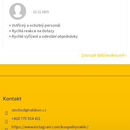
Hodnocení obchodu je 5 z 5 hvězdiček.
12.11.2025
+ Vstřícný a ochotný personál
+ Rychlá reakce na dotazy
+ Rychlé vyřízení a odeslání objednávky
Zobrazit další hodnocení
Z
á
p
a
Kontakt
t
í
obchod
@
rubikon.cz
+420 775 554 421
https://www.instagram.com/koupelnynaklic/