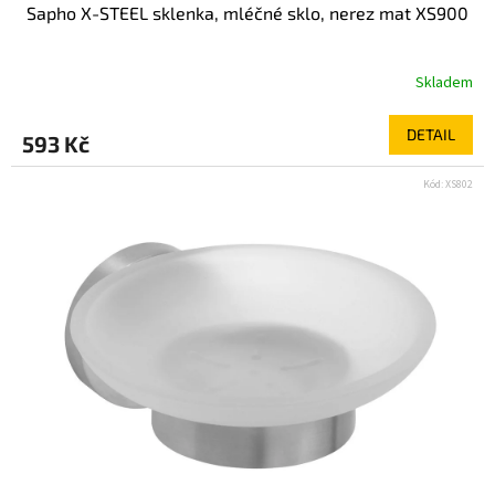
Sapho X-STEEL sklenka, mléčné sklo, nerez mat XS900
Skladem
DETAIL
593 Kč
Kód:
XS802