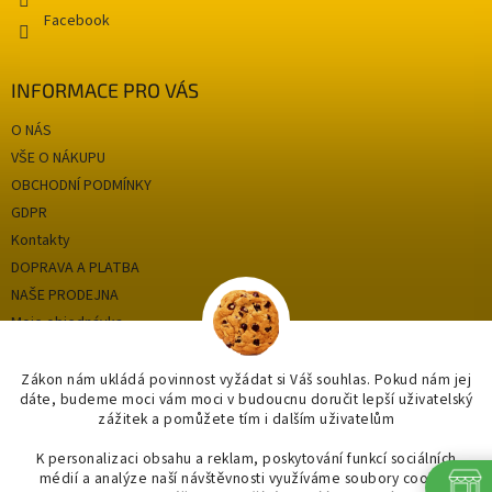
Facebook
INFORMACE PRO VÁS
O NÁS
VŠE O NÁKUPU
OBCHODNÍ PODMÍNKY
GDPR
Kontakty
DOPRAVA A PLATBA
NAŠE PRODEJNA
Moje objednávka
Zákon nám ukládá povinnost vyžádat si Váš souhlas. Pokud nám jej
dáte, budeme moci vám moci v budoucnu doručit lepší uživatelský
Kategorie
zážitek a pomůžete tím i dalším uživatelům
OUTLET až -75%
K personalizaci obsahu a reklam, poskytování funkcí sociálních
médií a analýze naší návštěvnosti využíváme soubory cookie.
OBKLADY A DLAŽBY