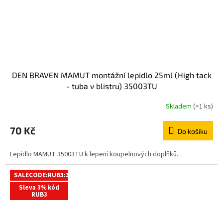
DEN BRAVEN MAMUT montážní lepidlo 25ml (High tack
- tuba v blistru) 35003TU
Skladem
(>1 ks)
70 Kč
Do košíku
Lepidlo MAMUT 35003TU k lepení koupelnových doplňků.
SALECODE:RUB3:3:%
Sleva 3% kód
RUB3