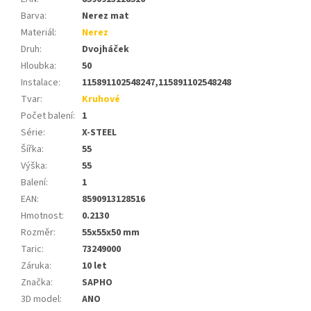
Barva
:
Nerez mat
Materiál
:
Nerez
Druh
:
Dvojháček
Hloubka
:
50
Instalace
:
115891102548247,115891102548248
Tvar
:
Kruhové
Počet balení
:
1
Série
:
X-STEEL
Šířka
:
55
Výška
:
55
Balení
:
1
EAN
:
8590913128516
Hmotnost
:
0.2130
Rozměr
:
55x55x50 mm
Taric
:
73249000
Záruka
:
10 let
Značka
:
SAPHO
3D model
:
ANO