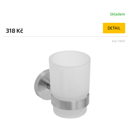
Skladem
DETAIL
318 Kč
Kód:
XS900