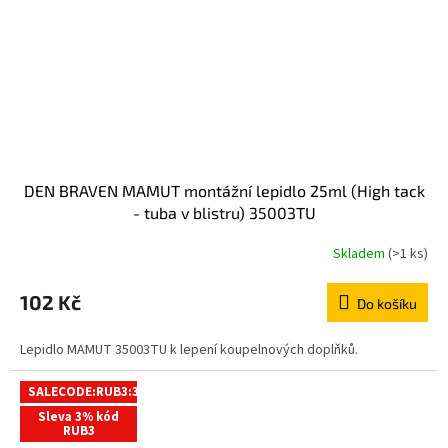
DEN BRAVEN MAMUT montážní lepidlo 25ml (High tack
- tuba v blistru) 35003TU
Skladem
(>1 ks)
102 Kč
Do košíku
Lepidlo MAMUT 35003TU k lepení koupelnových doplňků.
SALECODE:RUB3:3:%
Sleva 3% kód
RUB3