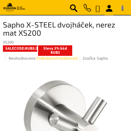
Přejít
NÁKUPNÍ
na
obsah
KOŠÍK
Sapho X-STEEL dvojháček, nerez
mat XS200
XS200
SALECODE:RUB3:3:%
Sleva 3% kód
RUB3
Průměrné
Neohodnoceno
Podrobnosti hodnocení
Značka:
Sapho
hodnocení
produktu
je
0,0
z
5
hvězdiček.