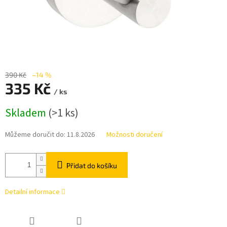
390 Kč
–14 %
335 Kč
/ ks
Měrná
Skladem
(>1 ks)
cena:
Můžeme doručit do:
11.8.2026
Možnosti doručení
Přidat do košíku
Detailní informace