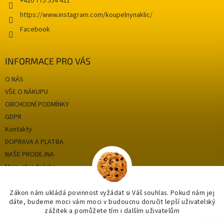
+420 775 554 421
https://www.instagram.com/koupelnynaklic/
Facebook
INFORMACE PRO VÁS
O NÁS
VŠE O NÁKUPU
OBCHODNÍ PODMÍNKY
GDPR
Kontakty
DOPRAVA A PLATBA
NAŠE PRODEJNA
Moje objednávka
Zákon nám ukládá povinnost vyžádat si Váš souhlas. Pokud nám jej
dáte, budeme moci vám moci v budoucnu doručit lepší uživatelský
Kategorie
zážitek a pomůžete tím i dalším uživatelům