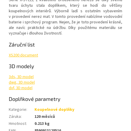
Série X-STEEL z kvalitního broušeného nerezu se díky svému
tvaru úchytu stala doplňkem, který se hodí do většiny
koupelnových interiérů. Výborně ladí s ostatním vybavením
v provedení nerez mat. V tomto provedení nabízíme vodovodní
baterie i sprchový program. Nejen, že je toto provedení krásné,
ale navíc praktické na údržbu. Díky použitému materiálu se
vyznačuje i dlouhou životností.
Záruční list
XS200 document
3D modely
3ds, 3D model
dwg, 3D model
dxf, 3D model
Doplňkové parametry
Kategorie
:
Koupelnové doplňky
Záruka
:
120 měsíců
Hmotnost
:
0.213 kg
EAN
:
8590913128516