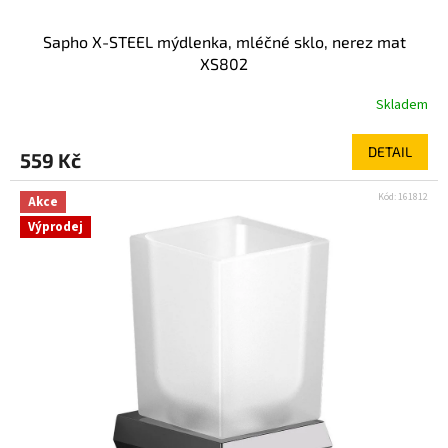
Sapho X-STEEL mýdlenka, mléčné sklo, nerez mat
XS802
Skladem
DETAIL
559 Kč
Kód:
161812
Akce
Výprodej