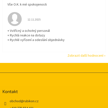
Vše O.K. k mé spokojenosti
Hodnocení obchodu je 5 z 5 hvězdiček.
12.11.2025
+ Vstřícný a ochotný personál
+ Rychlá reakce na dotazy
+ Rychlé vyřízení a odeslání objednávky
Zobrazit další hodnocení
Z
á
p
a
Kontakt
t
í
obchod
@
rubikon.cz