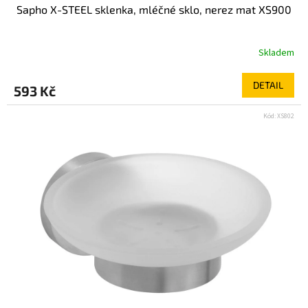
Sapho X-STEEL sklenka, mléčné sklo, nerez mat XS900
Skladem
DETAIL
593 Kč
Kód:
XS802