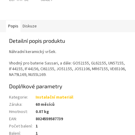
Popis
Diskuze
Detailní popis produktu
Náhradní keramický vršek.
Vhodný pro baterie Sassari, a dále: GO52155, GL62155, UN57155,
IF44155, IF44156, CI61155, JO51155, JO51106, MR67155, VE65106,
NA79L169, NU55L169
.
Doplňkové parametry
Kategorie
:
Instalační materiál
Záruka
:
60 měsíců
Hmotnost
:
0.07 kg
EAN
:
8024559587739
Počet balení
:
1
Balení
:
1