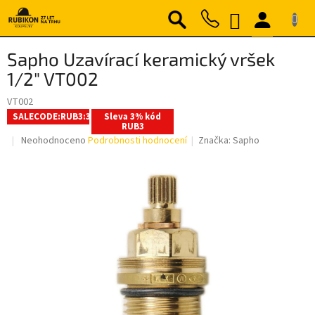
Přejít
NÁKUPNÍ
na
obsah
KOŠÍK
Sapho Uzavírací keramický vršek
1/2" VT002
VT002
SALECODE:RUB3:3:%
Sleva 3% kód
RUB3
Průměrné
Neohodnoceno
Podrobnosti hodnocení
Značka:
Sapho
hodnocení
produktu
je
0,0
z
5
hvězdiček.