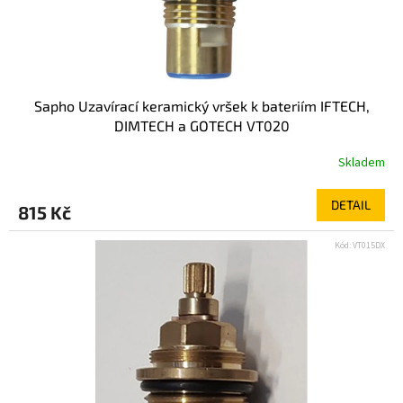
Sapho Uzavírací keramický vršek k bateriím IFTECH,
DIMTECH a GOTECH VT020
Skladem
DETAIL
815 Kč
Kód:
VT015DX