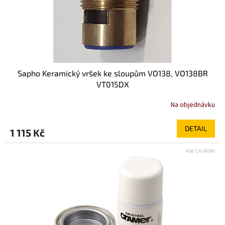
Sapho Keramický vršek ke sloupům VO138, VO138BR
VT015DX
Na objednávku
DETAIL
1 115 Kč
Kód:
CA-16080