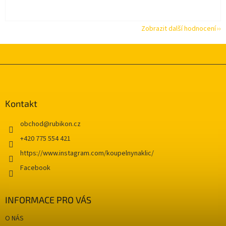
Zobrazit další hodnocení
Z
á
p
a
Kontakt
t
í
obchod
@
rubikon.cz
+420 775 554 421
https://www.instagram.com/koupelnynaklic/
Facebook
INFORMACE PRO VÁS
O NÁS