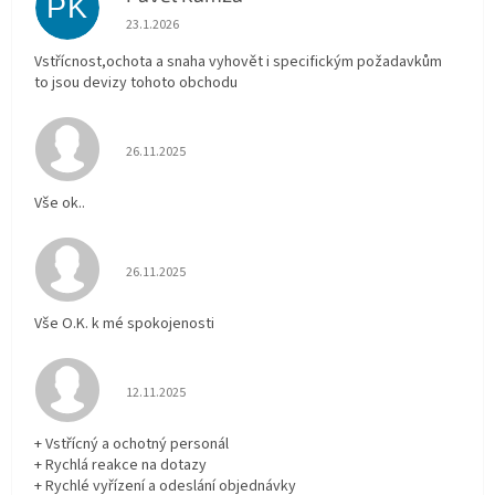
PK
Hodnocení obchodu je 5 z 5 hvězdiček.
23.1.2026
Vstřícnost,ochota a snaha vyhovět i specifickým požadavkům
to jsou devizy tohoto obchodu
Hodnocení obchodu je 5 z 5 hvězdiček.
26.11.2025
Vše ok..
Hodnocení obchodu je 5 z 5 hvězdiček.
26.11.2025
Vše O.K. k mé spokojenosti
Hodnocení obchodu je 5 z 5 hvězdiček.
12.11.2025
+ Vstřícný a ochotný personál
+ Rychlá reakce na dotazy
+ Rychlé vyřízení a odeslání objednávky