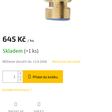
645 Kč
/ ks
Měrná
Skladem
(>1 ks)
cena:
Můžeme doručit do:
12.8.2026
Možnosti doručení
Přidat do košíku
Detailní informace
ZEPTAT SE
SDÍLET