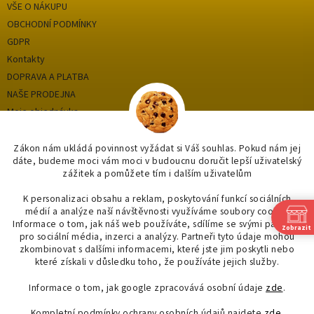
VŠE O NÁKUPU
OBCHODNÍ PODMÍNKY
GDPR
Kontakty
DOPRAVA A PLATBA
NAŠE PRODEJNA
Moje objednávka
Zákon nám ukládá povinnost vyžádat si Váš souhlas. Pokud nám jej
dáte, budeme moci vám moci v budoucnu doručit lepší uživatelský
Kategorie
zážitek a pomůžete tím i dalším uživatelům
OUTLET až -75%
K personalizaci obsahu a reklam, poskytování funkcí sociálních
médií a analýze naší návštěvnosti využíváme soubory cookie.
OBKLADY A DLAŽBY
Informace o tom, jak náš web používáte, sdílíme se svými partnery
Zobrazit
KOUPELNY
pro sociální média, inzerci a analýzy. Partneři tyto údaje mohou
zkombinovat s dalšími informacemi, které jste jim poskytli nebo
OSVĚTLENÍ
které získali v důsledku toho, že používáte jejich služby.
Informace o tom, jak google zpracovává osobní údaje
zde
.
Kompletní podmínky ochrany osobních údajů najdete
zde
.