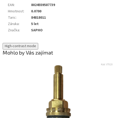
EAN
:
8024559587739
Hmotnost
:
0.0700
Taric
:
84818011
Záruka
:
5 let
Značka
:
SAPHO
High-contrast mode
Mohlo by Vás zajímat
Kód:
VT020