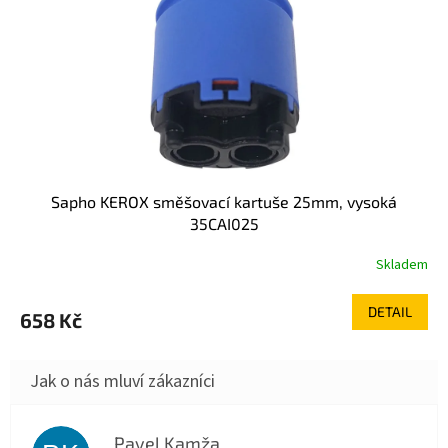
Sapho KEROX směšovací kartuše 25mm, vysoká
35CAI025
Skladem
DETAIL
658 Kč
Pavel Kamža