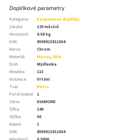
Doplňkové parametry
Kategorie
:
Koupelnové doplňky
Záruka
:
120 měsíců
Hmotnost
:
0.58 kg
EAN
:
8590913811654
Barva
:
Chrom
Materiál
:
Mosaz
,
Sklo
Druh
:
Mýdlenka
Hloubka
:
113
Instalace
:
Vrtání
Tvar
:
Retro
Počet balení
:
1
Série
:
DIAMOND
Šířka
:
149
Výška
:
50
Balení
:
1
EAN
:
8590913811654
Hmotnost
:
0.5800