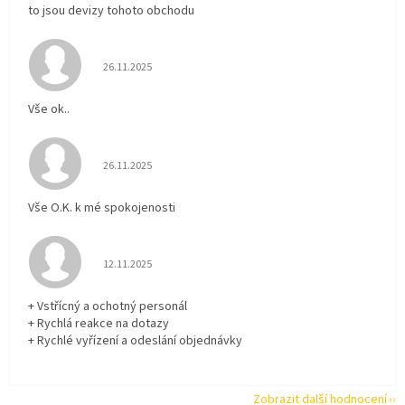
to jsou devizy tohoto obchodu
Hodnocení obchodu je 5 z 5 hvězdiček.
26.11.2025
Vše ok..
Hodnocení obchodu je 5 z 5 hvězdiček.
26.11.2025
Vše O.K. k mé spokojenosti
Hodnocení obchodu je 5 z 5 hvězdiček.
12.11.2025
+ Vstřícný a ochotný personál
+ Rychlá reakce na dotazy
+ Rychlé vyřízení a odeslání objednávky
Zobrazit další hodnocení