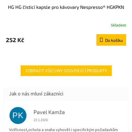
HG HG čisticí kapsle pro kávovary Nespresso® HGKPKN
Skladem
252 Kč
Do košíku
ZOBRAZIT VŠECHNY SOUVISEJÍCÍ PRODUKTY
Pavel Kamža
PK
Hodnocení obchodu je 5 z 5 hvězdiček.
23.1.2026
Vstřícnost,ochota a snaha vyhovět i specifickým požadavkům