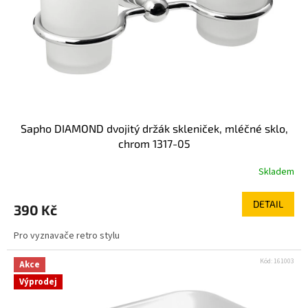
Sapho DIAMOND dvojitý držák skleniček, mléčné sklo,
chrom 1317-05
Skladem
DETAIL
390 Kč
Pro vyznavače retro stylu
Kód:
161003
Akce
Výprodej