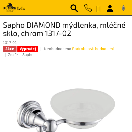
Přejít
NÁKUPNÍ
na
obsah
KOŠÍK
Sapho DIAMOND mýdlenka, mléčné
sklo, chrom 1317-02
1317-02
Průměrné
Neohodnoceno
Podrobnosti hodnocení
Akce
Výprodej
hodnocení
Značka:
Sapho
produktu
je
0,0
z
5
hvězdiček.