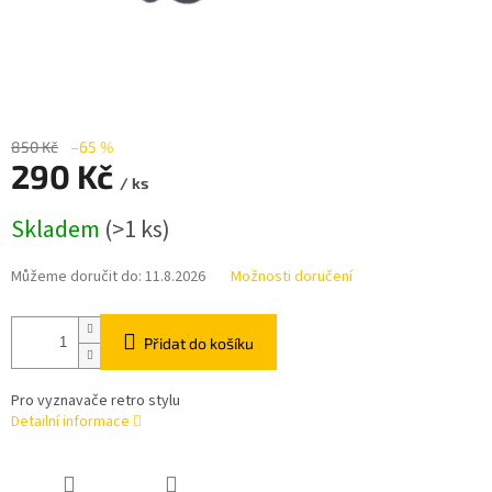
850 Kč
–65 %
290 Kč
/ ks
Měrná
Skladem
(>1 ks)
cena:
Můžeme doručit do:
11.8.2026
Možnosti doručení
Přidat do košíku
Pro vyznavače retro stylu
Detailní informace