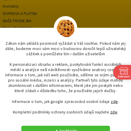
Kontakty
DOPRAVA A PLATBA
NAŠE PRODEJNA
Moje objednávka
Zákon nám ukládá povinnost vyžádat si Váš souhlas. Pokud nám jej
dáte, budeme moci vám moci v budoucnu doručit lepší uživatelský
Kategorie
zážitek a pomůžete tím i dalším uživatelům
OUTLET až -75%
K personalizaci obsahu a reklam, poskytování funkcí sociálních
médií a analýze naší návštěvnosti využíváme soubory cookie.
OBKLADY A DLAŽBY
Informace o tom, jak náš web používáte, sdílíme se svými partnery
Zobrazit
KOUPELNY
pro sociální média, inzerci a analýzy. Partneři tyto údaje mohou
OSVĚTLENÍ
zkombinovat s dalšími informacemi, které jste jim poskytli nebo
které získali v důsledku toho, že používáte jejich služby.
Informace o tom, jak google zpracovává osobní údaje
zde
.
Kompletní podmínky ochrany osobních údajů najdete
zde
.
Vytvořil Shoptet
Souhlasím