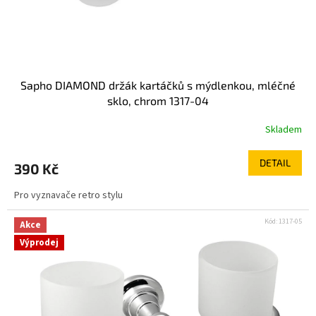
Sapho DIAMOND držák kartáčků s mýdlenkou, mléčné
sklo, chrom 1317-04
Skladem
DETAIL
390 Kč
Pro vyznavače retro stylu
Kód:
1317-05
Akce
Výprodej