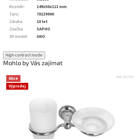
Rozměr
:
149x50x113 mm
Taric
:
70139900
Záruka
:
10 let
Značka
:
SAPHO
3D model
:
ANO
High-contrast mode
Mohlo by Vás zajímat
Kód:
1317-04
Akce
Výprodej