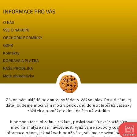
INFORMACE PRO VÁS
O NÁS
VŠE O NÁKUPU
OBCHODNÍ PODMÍNKY
GDPR
Kontakty
DOPRAVA A PLATBA
NAŠE PRODEJNA
Moje objednávka
Kategorie
Zákon nám ukládá povinnost vyžádat si Váš souhlas. Pokud nám jej
dáte, budeme moci vám moci v budoucnu doručit lepší uživatelský
zážitek a pomůžete tím i dalším uživatelům
OUTLET až -75%
OBKLADY A DLAŽBY
K personalizaci obsahu a reklam, poskytování funkcí sociálních
médií a analýze naší návštěvnosti využíváme soubory cookie.
KOUPELNY
Informace o tom, jak náš web používáte, sdílíme se svými partnery
Zobrazit
OSVĚTLENÍ