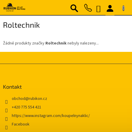
Přejít
NÁKUPNÍ
na
obsah
KOŠÍK
Roltechnik
Žádné produkty značky
Roltechnik
nebyly nalezeny...
Z
á
p
a
Kontakt
t
í
obchod
@
rubikon.cz
+420 775 554 421
https://www.instagram.com/koupelnynaklic/
Facebook