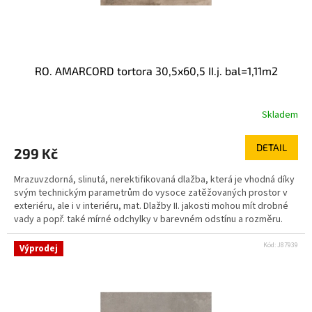
RO. AMARCORD tortora 30,5x60,5 II.j. bal=1,11m2
Skladem
DETAIL
299 Kč
Mrazuvzdorná, slinutá, nerektifikovaná dlažba, která je vhodná díky
svým technickým parametrům do vysoce zatěžovaných prostor v
exteriéru, ale i v interiéru, mat. Dlažby II. jakosti mohou mít drobné
vady a popř. také mírné odchylky v barevném odstínu a rozměru.
Kód:
J87939
Výprodej