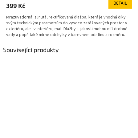
DETAIL
399 Kč
Mrazuvzdorná, slinutá, rektifikovaná dlažba, která je vhodná díky
svým technickým parametrům do vysoce zatěžovaných prostor v
exteriéru, ale i v interiéru, mat. Dlažby II. jakosti mohou mít drobné
vady a popř. také mírné odchylky v barevném odstínu a rozměru.
Související produkty