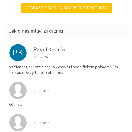
ZOBRAZIT VŠECHNY SOUVISEJÍCÍ PRODUKTY
Pavel Kamža
PK
Hodnocení obchodu je 5 z 5 hvězdiček.
23.1.2026
Vstřícnost,ochota a snaha vyhovět i specifickým požadavkům
to jsou devizy tohoto obchodu
Hodnocení obchodu je 5 z 5 hvězdiček.
26.11.2025
Vše ok..
Hodnocení obchodu je 5 z 5 hvězdiček.
26.11.2025