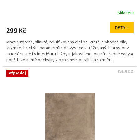
Skladem
DETAIL
299 Kč
Mrazuvzdorná, slinutá, rektifikovaná dlažba, která je vhodná díky
svým technickým parametrům do vysoce zatěžovaných prostor v
exteriéru, ale i v interiéru. Dlažby II. jakosti mohou mít drobné vady a
popř. také mírné odchylky v barevném odstínu a rozměru.
Kód:
J85199
Výprodej