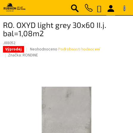
Přejít
NÁKUPNÍ
na
obsah
KOŠÍK
RO. OXYD light grey 30x60 II.j.
bal=1,08m2
J88052
Průměrné
Neohodnoceno
Podrobnosti hodnocení
Výprodej
hodnocení
Značka:
RONDINE
produktu
je
0,0
z
5
hvězdiček.