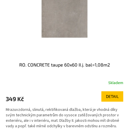
RO. CONCRETE taupe 60x60 II.j. bal=1,08m2
Skladem
DETAIL
349 Kč
Mrazuvzdorná, slinutá, rektifikovaná dlažba, která je vhodná díky
svým technickým parametrům do vysoce zatěžovaných prostor v
exteriéru, ale i v interiéru, mat. Dlažby II. jakosti mohou mít drobné
vady a popř. také mírné odchylky v barevném odstínu a rozměru.