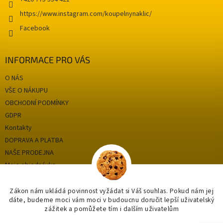
https://www.instagram.com/koupelnynaklic/
Facebook
INFORMACE PRO VÁS
O NÁS
VŠE O NÁKUPU
OBCHODNÍ PODMÍNKY
GDPR
Kontakty
DOPRAVA A PLATBA
NAŠE PRODEJNA
Moje objednávka
Zákon nám ukládá povinnost vyžádat si Váš souhlas. Pokud nám jej
dáte, budeme moci vám moci v budoucnu doručit lepší uživatelský
Kategorie
zážitek a pomůžete tím i dalším uživatelům