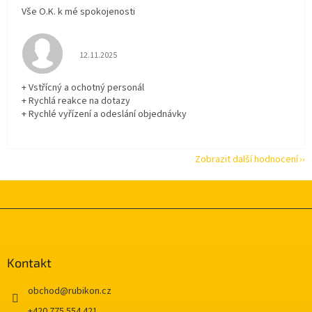
Vše O.K. k mé spokojenosti
Hodnocení obchodu je 5 z 5 hvězdiček.
12.11.2025
+ Vstřícný a ochotný personál
+ Rychlá reakce na dotazy
+ Rychlé vyřízení a odeslání objednávky
Zobrazit další hodnocení
Z
á
p
a
Kontakt
t
í
obchod
@
rubikon.cz
+420 775 554 421