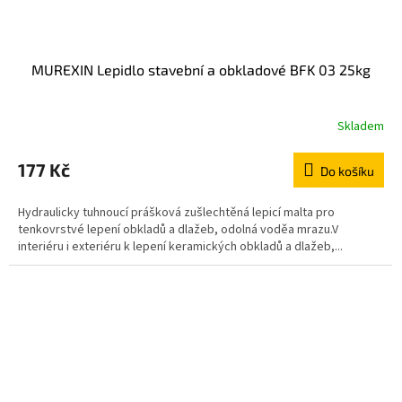
MUREXIN Lepidlo stavební a obkladové BFK 03 25kg
Skladem
177 Kč
Do košíku
Hydraulicky tuhnoucí prášková zušlechtěná lepicí malta pro
tenkovrstvé lepení obkladů a dlažeb, odolná voděa mrazu.V
interiéru i exteriéru k lepení keramických obkladů a dlažeb,...