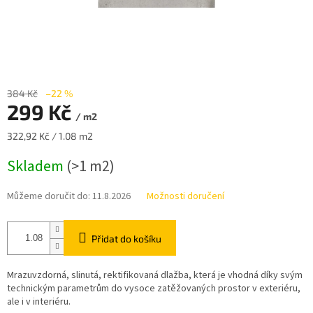
384 Kč
–22 %
299 Kč
/ m2
Měrná
322,92 Kč / 1.08 m2
cena:
Skladem
(>1 m2)
Můžeme doručit do:
11.8.2026
Možnosti doručení
Přidat do košíku
Mrazuvzdorná, slinutá, rektifikovaná dlažba, která je vhodná díky svým
technickým parametrům do vysoce zatěžovaných prostor v exteriéru,
ale i v interiéru.