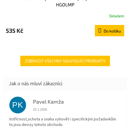
HGOLMP
Skladem
535 Kč
Do košíku
ZOBRAZIT VŠECHNY SOUVISEJÍCÍ PRODUKTY
Pavel Kamža
PK
Hodnocení obchodu je 5 z 5 hvězdiček.
23.1.2026
Vstřícnost,ochota a snaha vyhovět i specifickým požadavkům
to jsou devizy tohoto obchodu