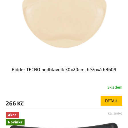
Ridder TECNO podhlavník 30x20cm, béžová 68609
Skladem
DETAIL
266 Kč
Kód:
250502
Akce
Novinka