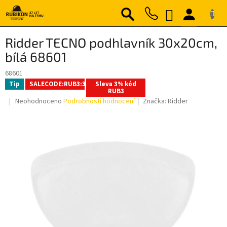
Přejít
NÁKUPNÍ
na
obsah
KOŠÍK
Ridder TECNO podhlavník 30x20cm,
bílá 68601
68601
Tip
SALECODE:RUB3:3:%
Sleva 3% kód
RUB3
Průměrné
Neohodnoceno
Podrobnosti hodnocení
Značka:
Ridder
hodnocení
produktu
je
0,0
z
5
hvězdiček.