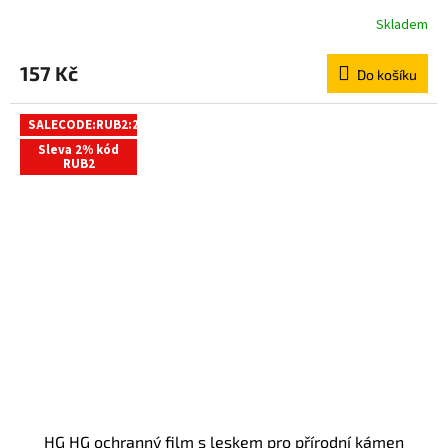
Skladem
157 Kč
Do košíku
SALECODE:RUB2:2:%
Sleva 2% kód
RUB2
HG HG ochranný film s leskem pro přírodní kámen