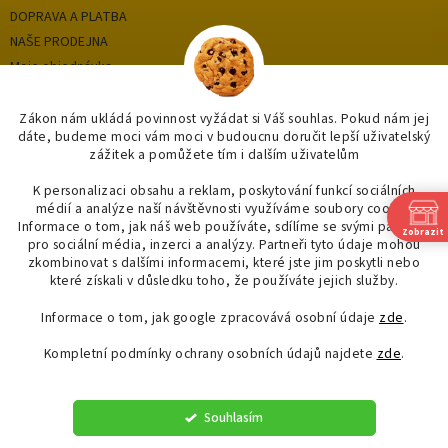
DOPRAVA A PLATBA
NAŠE PRODEJNA
Moje objednávka
Zákon nám ukládá povinnost vyžádat si Váš souhlas. Pokud nám jej
dáte, budeme moci vám moci v budoucnu doručit lepší uživatelský
Kategorie
zážitek a pomůžete tím i dalším uživatelům
OUTLET až -75%
K personalizaci obsahu a reklam, poskytování funkcí sociálních
médií a analýze naší návštěvnosti využíváme soubory cookie.
OBKLADY A DLAŽBY
Informace o tom, jak náš web používáte, sdílíme se svými partnery
Zobrazit
KOUPELNY
pro sociální média, inzerci a analýzy. Partneři tyto údaje mohou
OSVĚTLENÍ
zkombinovat s dalšími informacemi, které jste jim poskytli nebo
které získali v důsledku toho, že používáte jejich služby.
Informace o tom, jak google zpracovává osobní údaje
zde
.
Kompletní podmínky ochrany osobních údajů najdete
zde
.
Vytvořil Shoptet
Souhlasím
Copyright 2026
"OBKLADYADLAZBY.CZ"
. Všechna práva vyhrazena.