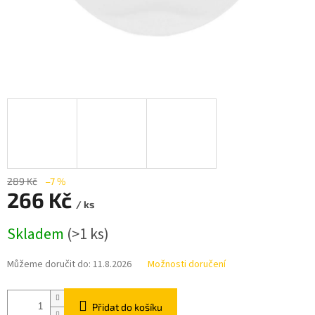
289 Kč
–7 %
266 Kč
/ ks
Měrná
Skladem
(>1 ks)
cena:
Můžeme doručit do:
11.8.2026
Možnosti doručení
Přidat do košíku