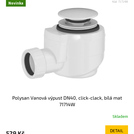
Kód:
71714W
Novinka
Polysan Vanová výpust DN40, click-clack, bílá mat
71714W
Skladem
DETAIL
529 Kč