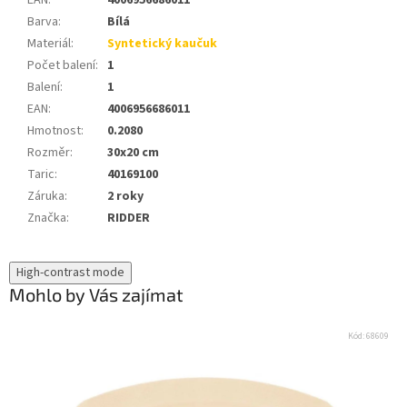
EAN
:
4006956686011
Barva
:
Bílá
Materiál
:
Syntetický kaučuk
Počet balení
:
1
Balení
:
1
EAN
:
4006956686011
Hmotnost
:
0.2080
Rozměr
:
30x20 cm
Taric
:
40169100
Záruka
:
2 roky
Značka
:
RIDDER
High-contrast mode
Mohlo by Vás zajímat
Kód:
68609