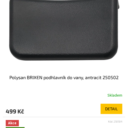
Polysan BRIXEN podhlavník do vany, antracit 250502
Skladem
DETAIL
499 Kč
Kód:
250504
Akce