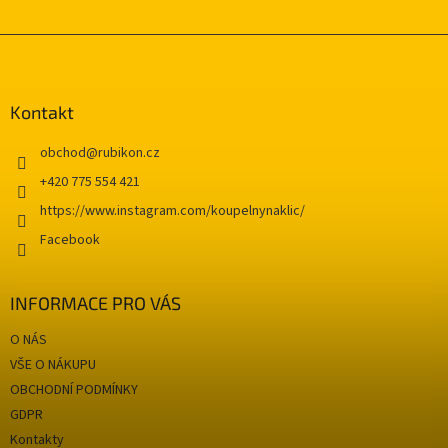
Z
á
p
a
Kontakt
t
í
obchod
@
rubikon.cz
+420 775 554 421
https://www.instagram.com/koupelnynaklic/
Facebook
INFORMACE PRO VÁS
O NÁS
VŠE O NÁKUPU
OBCHODNÍ PODMÍNKY
GDPR
Kontakty