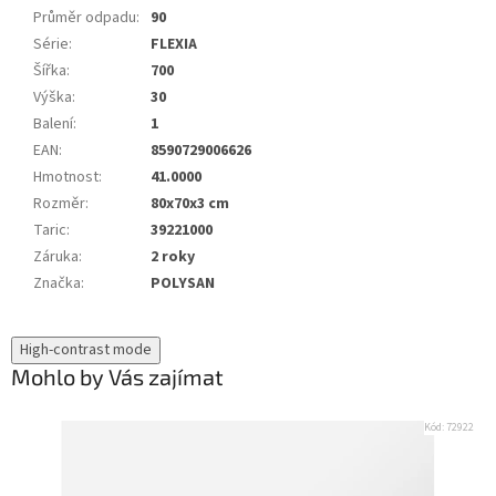
Průměr odpadu
:
90
Série
:
FLEXIA
Šířka
:
700
Výška
:
30
Balení
:
1
EAN
:
8590729006626
Hmotnost
:
41.0000
Rozměr
:
80x70x3 cm
Taric
:
39221000
Záruka
:
2 roky
Značka
:
POLYSAN
High-contrast mode
Mohlo by Vás zajímat
Kód:
72922