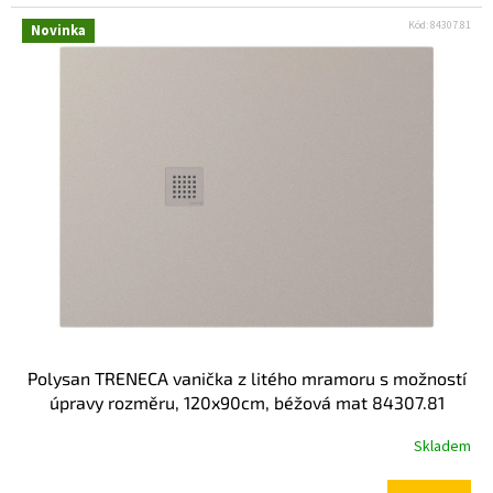
Kód:
84307.81
Novinka
Polysan TRENECA vanička z litého mramoru s možností
úpravy rozměru, 120x90cm, béžová mat 84307.81
Skladem