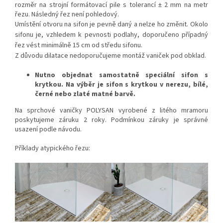
rozměr na strojní formátovací pile s tolerancí ± 2 mm na metr
řezu. Následný řez není pohledový.
Umístění otvoru na sifon je pevně daný a nelze ho změnit. Okolo
sifonu je, vzhledem k pevnosti podlahy, doporučeno případný
řez vést minimálně 15 cm od středu sifonu.
Z důvodu dilatace nedoporučujeme montáž vaniček pod obklad.
Nutno objednat samostatně speciální sifon s
krytkou. Na výběr je sifon s krytkou v nerezu, bílé,
černé nebo zlaté matné barvě.
Na sprchové vaničky POLYSAN vyrobené z litého mramoru
poskytujeme záruku 2 roky. Podmínkou záruky je správné
usazení podle návodu.
Příklady atypického řezu: