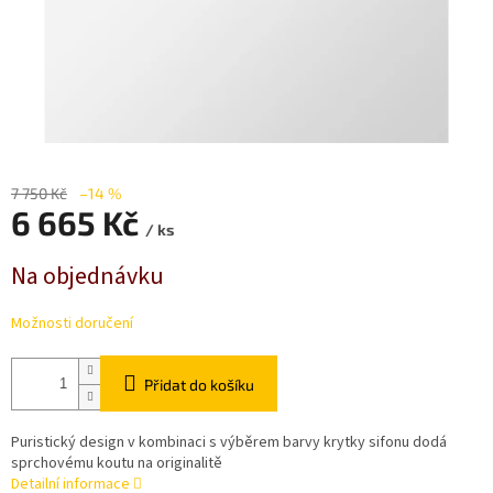
7 750 Kč
–14 %
6 665 Kč
/ ks
Měrná
Na objednávku
cena:
Možnosti doručení
Přidat do košíku
Puristický design v kombinaci s výběrem barvy krytky sifonu dodá
sprchovému koutu na originalitě
Detailní informace