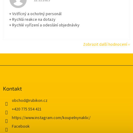
12.11.2025
+ Vstřícný a ochotný personál
+ Rychlá reakce na dotazy
+ Rychlé vyřízení a odeslání objednávky
Zobrazit další hodnocení
Z
á
p
a
Kontakt
t
í
obchod
@
rubikon.cz
+420 775 554 421
https://www.instagram.com/koupelnynaklic/
Facebook