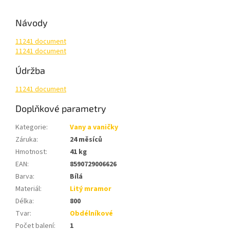
Návody
11241 document
11241 document
Údržba
11241 document
Doplňkové parametry
Kategorie
:
Vany a vaničky
Záruka
:
24 měsíců
Hmotnost
:
41 kg
EAN
:
8590729006626
Barva
:
Bílá
Materiál
:
Litý mramor
Délka
:
800
Tvar
:
Obdélníkové
Počet balení
:
1