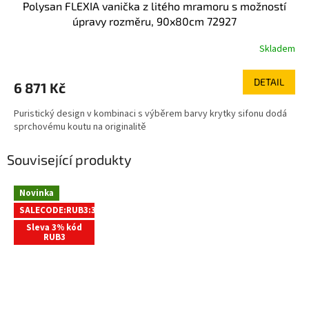
Polysan FLEXIA vanička z litého mramoru s možností
úpravy rozměru, 90x80cm 72927
Skladem
DETAIL
6 871 Kč
Puristický design v kombinaci s výběrem barvy krytky sifonu dodá
sprchovému koutu na originalitě
Související produkty
Novinka
SALECODE:RUB3:3:%
Sleva 3% kód
RUB3