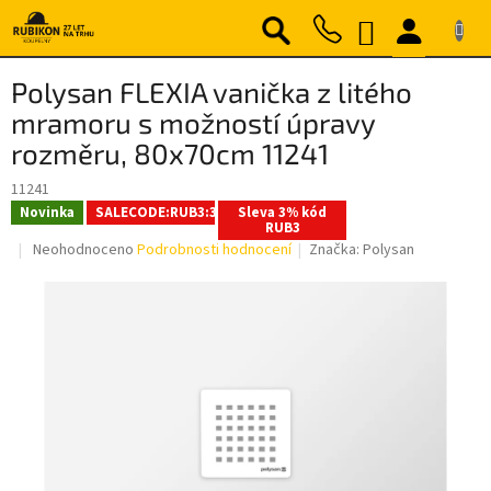
Přejít
NÁKUPNÍ
na
obsah
KOŠÍK
Polysan FLEXIA vanička z litého
mramoru s možností úpravy
rozměru, 80x70cm 11241
11241
Novinka
SALECODE:RUB3:3:%
Sleva 3% kód
RUB3
Průměrné
Neohodnoceno
Podrobnosti hodnocení
Značka:
Polysan
hodnocení
produktu
je
0,0
z
5
hvězdiček.