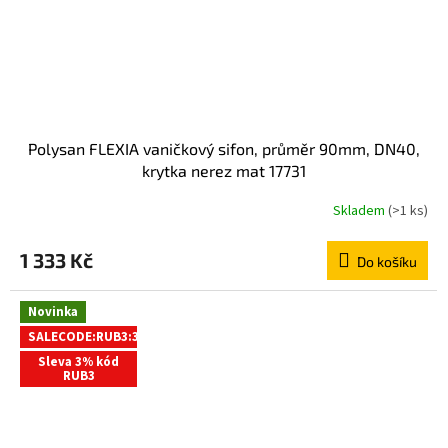
Polysan FLEXIA vaničkový sifon, průměr 90mm, DN40,
krytka nerez mat 17731
Skladem
(>1 ks)
1 333 Kč
Do košíku
Novinka
SALECODE:RUB3:3:%
Sleva 3% kód
RUB3