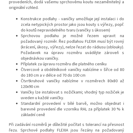
provedeních, dodá vašemu sprchovému koutu nezaměnitelný a
originální vzhled.
Konstrukce podlahy - vaničky umožňuje její instalaci i do
zcela netypických prostor jako jsou kouty s výřezy, popř.
do koutů nepravidelného tvaru (vaničky s úkosem)
Sprchovou podlahu je možné řezem upravit na
požadovaný rozměr. Řez podlahou FLEXIA musí být rovný
(krácení, úkosy, výřezy), nelze řezat do rádiusu (oblouky).
Požadavek na úpravu rozměru uvádějte zároveň s
objednávkou vaničky.
Příplatek za úpravu rozměru dle platného ceníku
Čtvercové a obdélníkové vaničky nabízíme v šířce od 80
do 180 cm a v délce od 70 do 100 cm
Čtvrtkruhové vaničky nabízíme v rozměrech 80x80 až
120x90 cm
Vaničky lze instalovat s nožičkami; vhodný typ nožiček je
uveden u každé vaničky.
Standardní provedení v bílé barvě, možno objednat i
barevné provedení dle vzorníku RAL za příplatek 30 % k
základní ceně
Při zadávání rozměrů je důležité počítat s tolerancí na přesnost
řezu. Sprchové podlahy FLEXIA jsou řezány na požadovaný