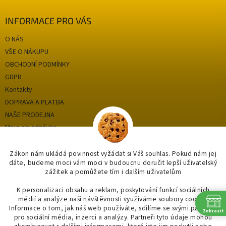
INFORMACE PRO VÁS
O NÁS
VŠE O NÁKUPU
OBCHODNÍ PODMÍNKY
GDPR
Kontakty
DOPRAVA A PLATBA
NAŠE PRODEJNA
Moje objednávka
Zákon nám ukládá povinnost vyžádat si Váš souhlas. Pokud nám jej
dáte, budeme moci vám moci v budoucnu doručit lepší uživatelský
Kategorie
zážitek a pomůžete tím i dalším uživatelům
OUTLET až -75%
K personalizaci obsahu a reklam, poskytování funkcí sociálních
médií a analýze naší návštěvnosti využíváme soubory cookie.
OBKLADY A DLAŽBY
Informace o tom, jak náš web používáte, sdílíme se svými partnery
Zobrazit
KOUPELNY
pro sociální média, inzerci a analýzy. Partneři tyto údaje mohou