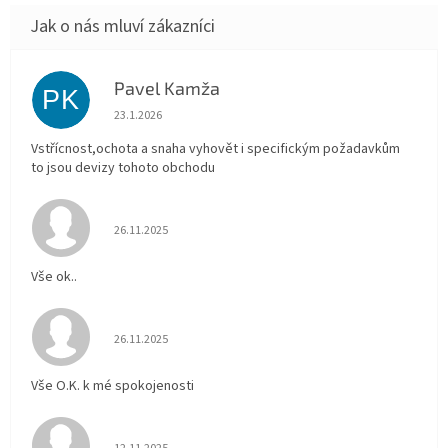
Pavel Kamža
PK
Hodnocení obchodu je 5 z 5 hvězdiček.
23.1.2026
Vstřícnost,ochota a snaha vyhovět i specifickým požadavkům
to jsou devizy tohoto obchodu
Hodnocení obchodu je 5 z 5 hvězdiček.
26.11.2025
Vše ok..
Hodnocení obchodu je 5 z 5 hvězdiček.
26.11.2025
Vše O.K. k mé spokojenosti
Hodnocení obchodu je 5 z 5 hvězdiček.