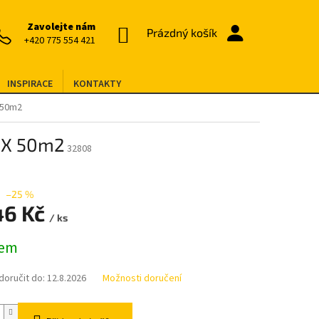
Zavolejte nám
NÁKUPNÍ
Prázdný košík
+420 775 554 421
KOŠÍK
INSPIRACE
KONTAKTY
 50m2
EX 50m2
32808
–25 %
46 Kč
/ ks
dem
oručit do:
12.8.2026
Možnosti doručení