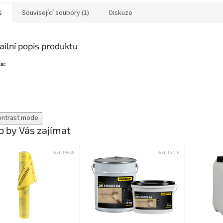
s
Související soubory (1)
Diskuze
ailní popis produktu
a:
ontrast mode
 by Vás zajímat
Kód:
15668
Kód:
16416