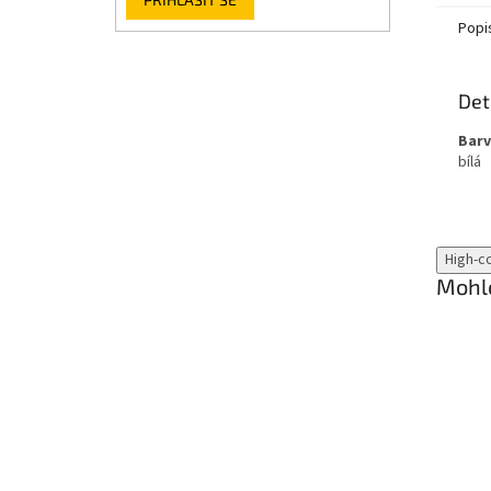
Popi
Det
Barv
bílá
High-c
Mohlo