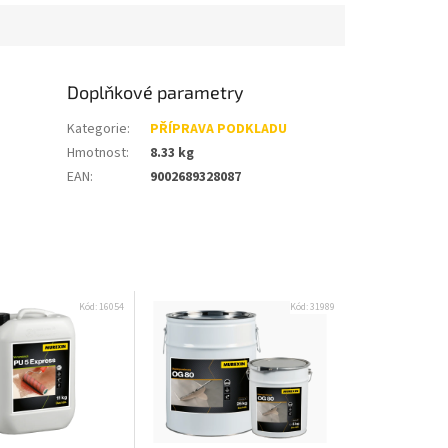
Doplňkové parametry
Kategorie
:
PŘÍPRAVA PODKLADU
Hmotnost
:
8.33 kg
EAN
:
9002689328087
Kód:
16054
Kód:
31989