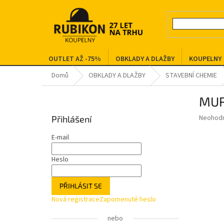
Přejít
na
obsah
OUTLET AŽ -75%
OBKLADY A DLAŽBY
KOUPELNY
Domů
OBKLADY A DLAŽBY
STAVEBNÍ CHEMIE
P
MUR
o
s
Průměr
Neohod
Přihlášení
t
hodnoce
r
produkt
E-mail
a
je
0,0
n
Heslo
z
n
5
í
hvězdič
PŘIHLÁSIT SE
p
Nová registrace
Zapomenuté heslo
a
n
nebo
e