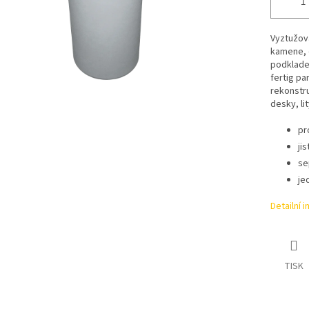
Vyztužova
kamene, 
podkladec
fertig pa
rekonstru
desky, lit
pr
ji
se
je
Detailní 
TISK