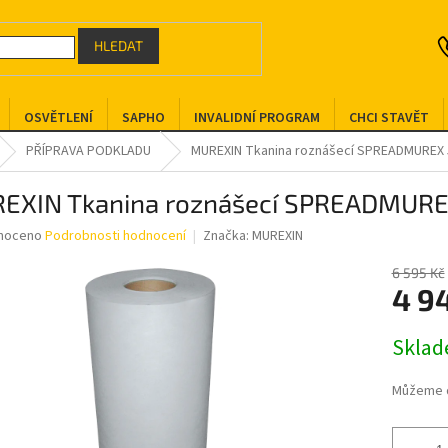
HLEDAT
OSVĚTLENÍ
SAPHO
INVALIDNÍ PROGRAM
CHCI STAVĚT
PŘÍPRAVA PODKLADU
MUREXIN Tkanina roznášecí SPREADMUREX
EXIN Tkanina roznášecí SPREADMUR
né
noceno
Podrobnosti hodnocení
Značka:
MUREXIN
ní
u
6 595 Kč
4 9
Měrná
Skla
cena:
ek.
Můžeme d