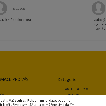
Hodnocení obchodu je 5 z 5 hvězdiček.
26.11.2025
O.K. k mé spokojenosti
+ Vstřícný
+ Rychlá 
+ Rychlé v
Přeskočit
MACE PRO VÁS
Kategorie
kategorie
OUTLET až -75%
ÁKUPU
KOUPELNY
NÍ PODMÍNKY
dat si Váš souhlas. Pokud nám jej dáte, budeme
OSVĚTLENÍ
 lepší uživatelský zážitek a pomůžete tím i dalším