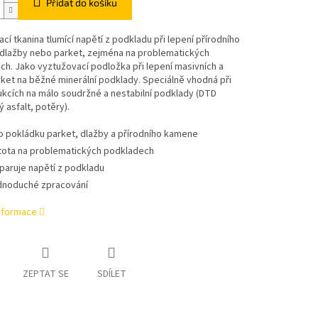
Přidat do košíku
cí tkanina tlumící napětí z podkladu při lepení přírodního
dlažby nebo parket, zejména na problematických
h. Jako vyztužovací podložka při lepení masivních a
rket na běžné minerální podklady. Speciálně vhodná při
kcích na málo soudržné a nestabilní podklady (DTD
ý asfalt, potěry).
o pokládku parket, dlažby a přírodního kamene
stota na problematických podkladech
paruje napětí z podkladu
dnoduché zpracování
informace
ZEPTAT SE
SDÍLET