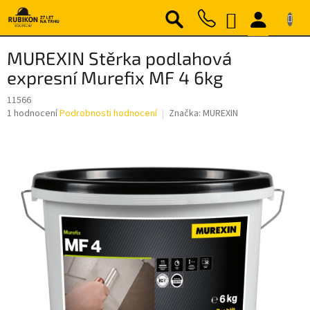
Přejít
NÁKUPNÍ
na
obsah
KOŠÍK
MUREXIN Stěrka podlahová
expresní Murefix MF 4 6kg
11566
Průměrné
1 hodnocení
Podrobnosti hodnocení
Značka:
MUREXIN
hodnocení
produktu
je
5,0
z
5
hvězdiček.