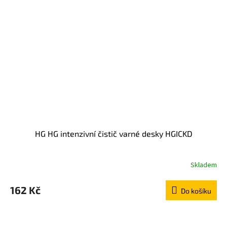
HG HG intenzivní čistič varné desky HGICKD
Skladem
162 Kč
Do košíku