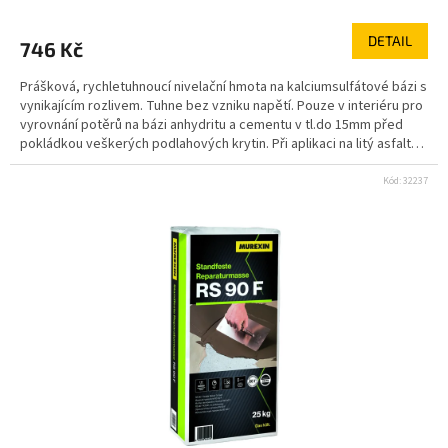
DETAIL
746 Kč
Prášková, rychletuhnoucí nivelační hmota na kalciumsulfátové bázi s
vynikajícím rozlivem. Tuhne bez vzniku napětí. Pouze v interiéru pro
vyrovnání potěrů na bázi anhydritu a cementu v tl.do 15mm před
pokládkou veškerých podlahových krytin. Při aplikaci na litý asfalt
aplikujte max. 5mm silnou vrstvu. Hmota je vhodná na vytápěné
potěry a pro zátěž kolečkovým nábytkem.Nevhodná pro použití v
Kód:
32237
místech se zvýšenou vlhkostní zátěží. na bázi sádry tuhne bez
napětí rychletuhnoucí a rychleschnoucí vynikající rozliv pro vrstvu
do 15mm pro ruční i strojní zpracování