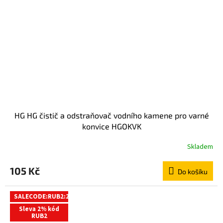
HG HG čistič a odstraňovač vodního kamene pro varné
konvice HGOKVK
Skladem
105 Kč
Do košíku
SALECODE:RUB2:2:%
Sleva 2% kód
RUB2