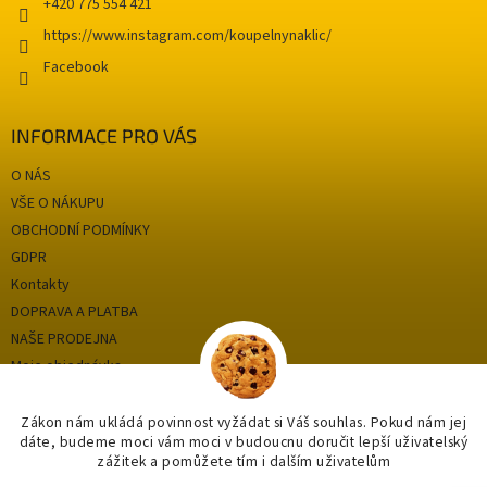
+420 775 554 421
https://www.instagram.com/koupelnynaklic/
Facebook
INFORMACE PRO VÁS
O NÁS
VŠE O NÁKUPU
OBCHODNÍ PODMÍNKY
GDPR
Kontakty
DOPRAVA A PLATBA
NAŠE PRODEJNA
Moje objednávka
Zákon nám ukládá povinnost vyžádat si Váš souhlas. Pokud nám jej
dáte, budeme moci vám moci v budoucnu doručit lepší uživatelský
Kategorie
zážitek a pomůžete tím i dalším uživatelům