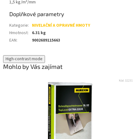
​1,5 kg/m²/mm
Doplňkové parametry
Kategorie
:
NIVELAČNÍ A OPRAVNÉ HMOTY
Hmotnost
:
6.31 kg
EAN
:
9002689115663
High-contrast mode
Mohlo by Vás zajímat
Kód:
32231