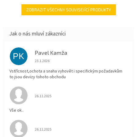
ZOBRAZIT VŠECHNY SOUVISEJÍCÍ PRODUKTY
Pavel Kamža
PK
Hodnocení obchodu je 5 z 5 hvězdiček.
23.1.2026
Vstřícnost,ochota a snaha vyhovět i specifickým požadavkům
to jsou devizy tohoto obchodu
Hodnocení obchodu je 5 z 5 hvězdiček.
26.11.2025
Vše ok..
Hodnocení obchodu je 5 z 5 hvězdiček.
26.11.2025