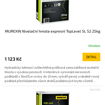
MUREXIN Nivelační hmota expresní TopLevel SL 52 25kg
Skladem
DETAIL
1 123 Kč
Hydraulicky tuhnoucí zušlechtěná prášková samozabíhavá nivelační
hmota s vysokou pevností. V interiéru k vyrovnání nerovností
podkladů v tloušťce vrstvy do 20 mm, vytváří pevný a ideálně rovný
podklad před kladením všech druhů podlahových krytin včetně
masivních dřevěných podlahovin, linolea a kaučuku. Vhodné použití i
pro podlahové vytápění a zatížení kolečkovým nábytkem. pro
Kód:
32233
expresní vyrovnání potěrů extrémně pevná pokládka podlahovin již
za 1 hodinu po aplikaci pokládka parket již po 3 hodinách šetří čas i
peníze