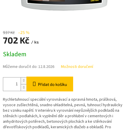
937 Kč
–25 %
702 Kč
/ ks
Měrná
Skladem
cena:
Můžeme doručit do:
12.8.2026
Možnosti doručení
Přidat do košíku
Rychletuhnoucí speciální vyrovnávací a opravná hmota, prášková,
vysoce zušlechtěná, snadno uhladitelná, pevná, tuhnoucí hydraulicky
bez vzniku napětí. V interiéru k vyrovnání nejrůznějších podkladů na
stěnách i podlahách, k vyplnění děr a prohlubní v cementových i
anhydritových potěrech, betonových plochách a ke stěrkování
dřevotřískových podkladů, keramických dlažeb a obkladů. Pro