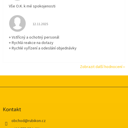
Vše O.K. k mé spokojenosti
Hodnocení obchodu je 5 z 5 hvězdiček.
12.11.2025
+ Vstřícný a ochotný personál
+ Rychlá reakce na dotazy
+ Rychlé vyřízení a odeslání objednávky
Zobrazit další hodnocení
Z
á
p
a
Kontakt
t
í
obchod
@
rubikon.cz