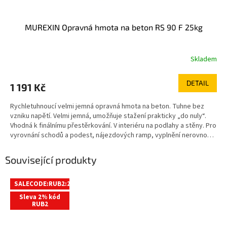
MUREXIN Opravná hmota na beton RS 90 F 25kg
Skladem
DETAIL
1 191 Kč
Rychletuhnoucí velmi jemná opravná hmota na beton. Tuhne bez
vzniku napětí. Velmi jemná, umožňuje stažení prakticky „do nuly“.
Vhodná k finálnímu přestěrkování. V interiéru na podlahy a stěny. Pro
vyrovnání schodů a podest, nájezdových ramp, vyplnění nerovností
v betonových potěrech. Vhodná pro podlahy se zátěží kolečkovým
nábytkem a pro vytápěné potěry. Vyniká rychlým a rovnoměrným
Související produkty
tuhnutím bez ohledu na tloušťku nanesené vrstvy. rychletuhnoucí
bez ohledu na tloušťku možnost vytažení "do nuly" snadno
tvarovatelná na veškeré minerální podklady
SALECODE:RUB2:2:%
Sleva 2% kód
RUB2