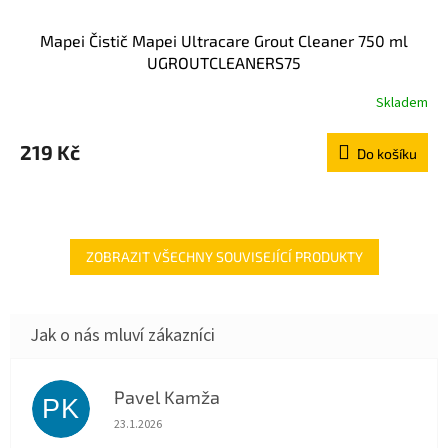
Mapei Čistič Mapei Ultracare Grout Cleaner 750 ml
UGROUTCLEANERS75
Skladem
219 Kč
Do košíku
ZOBRAZIT VŠECHNY SOUVISEJÍCÍ PRODUKTY
Pavel Kamža
PK
Hodnocení obchodu je 5 z 5 hvězdiček.
23.1.2026