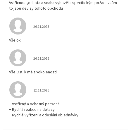
Vstřícnost,ochota a snaha vyhovět i specifickým požadavkům
to jsou devizy tohoto obchodu
Hodnocení obchodu je 5 z 5 hvězdiček.
26.11.2025
Vše ok..
Hodnocení obchodu je 5 z 5 hvězdiček.
26.11.2025
Vše O.K. k mé spokojenosti
Hodnocení obchodu je 5 z 5 hvězdiček.
12.11.2025
+ Vstřícný a ochotný personál
+ Rychlá reakce na dotazy
+ Rychlé vyřízení a odeslání objednávky