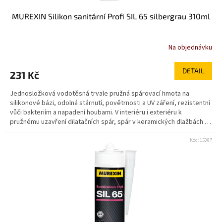
MUREXIN Silikon sanitární Profi SIL 65 silbergrau 310ml
Na objednávku
DETAIL
231 Kč
Jednosložková vodotěsná trvale pružná spárovací hmota na
silikonové bázi, odolná stárnutí, povětrnosti a UV záření, rezistentní
vůči bakteriím a napadení houbami. V interiéru i exteriéru k
pružnému uzavření dilatačních spár, spár v keramických dlažbách a
obkladech ve styku stěna/stěna a stěna/podlaha, spár mezi
keramickou dlažbou nebo obkladem a zařizovacími předměty (vana,
Kód:
15387
umyvadlo, také zárubně apod.). Před aplikací se ujistěte, že jsou
okolní plochy odolné vůči kyselinám. vysoce flexibilní snadné
uhlazení povrchu vysoce odolný vůči plísním - třída XS 1 minimální
emise - třída EC1 Plus klasifikace dle EN 15651 část 1,3,4