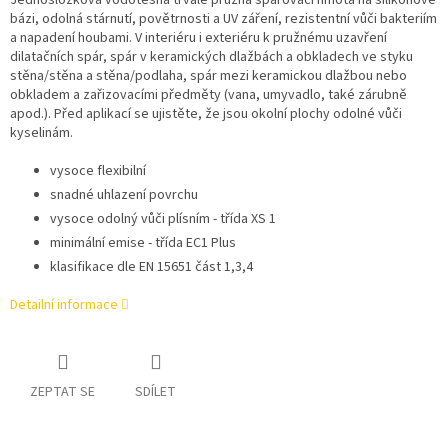
Jednosložková vodotěsná trvale pružná spárovací hmota na silikonové
bázi, odolná stárnutí, povětrnosti a UV záření, rezistentní vůči bakteriím
a napadení houbami. V interiéru i exteriéru k pružnému uzavření
dilatačních spár, spár v keramických dlažbách a obkladech ve styku
stěna/stěna a stěna/podlaha, spár mezi keramickou dlažbou nebo
obkladem a zařizovacími předměty (vana, umyvadlo, také zárubně
apod.). Před aplikací se ujistěte, že jsou okolní plochy odolné vůči
kyselinám.
vysoce flexibilní
snadné uhlazení povrchu
vysoce odolný vůči plísním - třída XS 1
minimální emise - třída EC1 Plus
klasifikace dle EN 15651 část 1,3,4
Detailní informace
ZEPTAT SE
SDÍLET