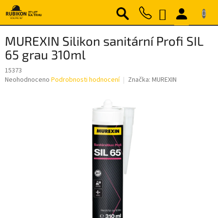
Přejít
NÁKUPNÍ
na
obsah
KOŠÍK
MUREXIN Silikon sanitární Profi SIL
65 grau 310ml
15373
Průměrné
Neohodnoceno
Podrobnosti hodnocení
Značka:
MUREXIN
hodnocení
produktu
je
0,0
z
5
hvězdiček.