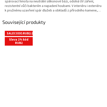
spárovací hmota na neutrální silikonové bázi, odolná UV záření,
rezistentní vůči bakteriím a napadení houbami. V interiéru i exteriéru
k pružnému uzavření spár dlažeb a obkladů z přírodního kamene,
mramoru, žuly, teraca, apod. UV odolný neutrální reakce - vhodný
pro mramor pro použití v bazénech
Související produkty
SALECODE:RUB2:2:%
Sleva 2% kód
RUB2