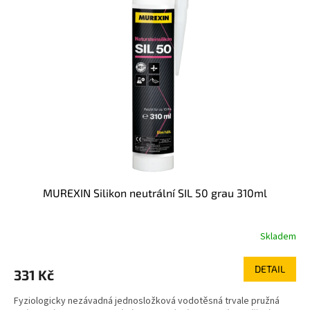
uhlazení povrchu vysoce odolný vůči plísním - třída XS 1 minimální
emise - třída EC1 Plus klasifikace dle EN 15651 část 1,3,4
MUREXIN Silikon neutrální SIL 50 grau 310ml
Skladem
DETAIL
331 Kč
Fyziologicky nezávadná jednosložková vodotěsná trvale pružná