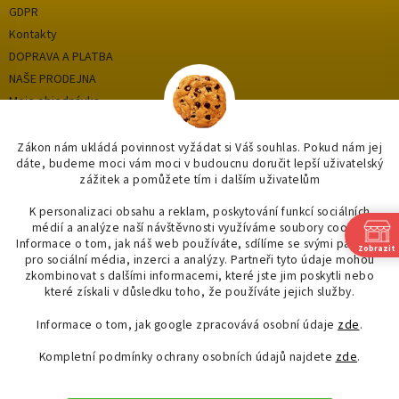
GDPR
Kontakty
DOPRAVA A PLATBA
NAŠE PRODEJNA
Moje objednávka
Zákon nám ukládá povinnost vyžádat si Váš souhlas. Pokud nám jej
dáte, budeme moci vám moci v budoucnu doručit lepší uživatelský
Kategorie
zážitek a pomůžete tím i dalším uživatelům
OUTLET až -75%
K personalizaci obsahu a reklam, poskytování funkcí sociálních
médií a analýze naší návštěvnosti využíváme soubory cookie.
KOUPELNY
Informace o tom, jak náš web používáte, sdílíme se svými partnery
Zobrazit
OSVĚTLENÍ
pro sociální média, inzerci a analýzy. Partneři tyto údaje mohou
SAPHO
zkombinovat s dalšími informacemi, které jste jim poskytli nebo
které získali v důsledku toho, že používáte jejich služby.
Informace o tom, jak google zpracovává osobní údaje
zde
.
Kompletní podmínky ochrany osobních údajů najdete
zde
.
Vytvořil Shoptet