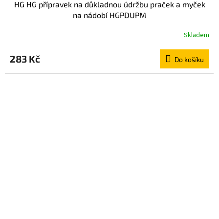
HG HG přípravek na důkladnou údržbu praček a myček
na nádobí HGPDUPM
Skladem
283 Kč
Do košíku