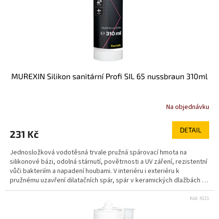
MUREXIN Silikon sanitární Profi SIL 65 nussbraun 310ml
Na objednávku
DETAIL
231 Kč
Jednosložková vodotěsná trvale pružná spárovací hmota na
silikonové bázi, odolná stárnutí, povětrnosti a UV záření, rezistentní
vůči bakteriím a napadení houbami. V interiéru i exteriéru k
pružnému uzavření dilatačních spár, spár v keramických dlažbách a
obkladech ve styku stěna/stěna a stěna/podlaha, spár mezi
keramickou dlažbou nebo obkladem a zařizovacími předměty (vana,
Kód:
4221
umyvadlo, také zárubně apod.). Před aplikací se ujistěte, že jsou
okolní plochy odolné vůči kyselinám. vysoce flexibilní snadné