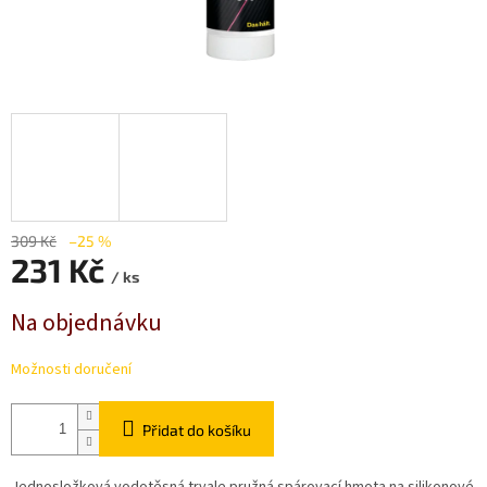
309 Kč
–25 %
231 Kč
/ ks
Měrná
Na objednávku
cena:
Možnosti doručení
Přidat do košíku