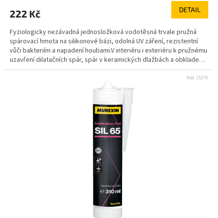
DETAIL
222 Kč
Fyziologicky nezávadná jednosložková vodotěsná trvale pružná
spárovací hmota na silikonové bázi, odolná UV záření, rezistentní
vůči bakteriím a napadení houbami.V interiéru i exteriéru k pružnému
uzavření dilatačních spár, spár v keramických dlažbách a obkladech.
odolává UV záření odolává plísním a bakteriím široká barevná škála
Kód:
15376