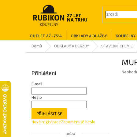
Přejít
na
obsah
OUTLET AŽ -75%
OBKLADY A DLAŽBY
KOUPELNY
Domů
OBKLADY A DLAŽBY
STAVEBNÍ CHEMIE
P
MUR
o
s
Průměr
Neohod
Přihlášení
t
hodnoce
r
produkt
E-mail
a
je
0,0
n
Heslo
z
n
5
í
hvězdič
PŘIHLÁSIT SE
p
Nová registrace
Zapomenuté heslo
a
n
nebo
e