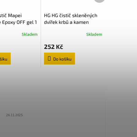
počáteční lepivost univerzální
použití krátká doba odvětrání
stič Mapei
HG HG čistič skleněných
e Epoxy OFF gel 1
dvířek krbů a kamen
CLGEL
HGCSDK
Skladem
Skladem
252 Kč
šíku
Do košíku
Hodnocení obchodu je 5 z 5 hvězdiček.
26.11.2025