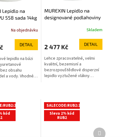
MUREXIN Lepidlo na
Lepidlo na
designované podlahoviny
PU 558 sada 14kg
D 495 14kg
Skladem
Na objednávku
DETAIL
DETAIL
2 477 Kč
č
Lehce zpracovatelné, velmi
vé lepidlo na bázi
kvalitní, bezemisní a
lyuretanové
bezrozpouštědlové disperzní
 bez obsahu
lepidlo vyztužené vlákny
el a vody. Vhodné
vhodné k lepení pružných
 veškerých typů
podlahovin do vlhkého a
řevin. dlouhá doba
adhezního lože. V interiéru k
ku pro veškeré
lepení designového PVC
et a dřevin vysoká
(„vinylu“), PVC a CV podlahovin
evnost
E:RUB2:2:%
SALECODE:RUB2:2:%
všeho druhu v pásech i
% kód
Sleva 2% kód
dlaždicích, kaučuku v pásech i
2
RUB2
dlaždicích do 3,2 mm a
polyolefinu. vyztužené vlákny
Další
tvrdý hřeben lepidla vysoká
produkt