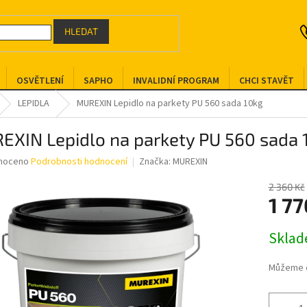
HLEDAT
OSVĚTLENÍ
SAPHO
INVALIDNÍ PROGRAM
CHCI STAVĚT
LEPIDLA
MUREXIN Lepidlo na parkety PU 560 sada 10kg
EXIN Lepidlo na parkety PU 560 sada 
né
noceno
Podrobnosti hodnocení
Značka:
MUREXIN
ní
u
2 360 Kč
1 7
Měrná
Skla
cena:
ek.
Můžeme d