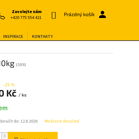
Zavolejte nám
NÁKUPNÍ
Prázdný košík
+420 775 554 421
KOŠÍK
INSPIRACE
KONTAKTY
10kg
15891
–25 %
70 Kč
/ ks
dem
oručit do:
12.8.2026
Možnosti doručení