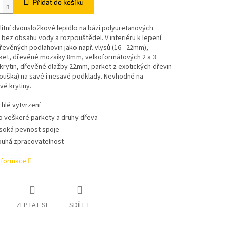
Přidat do košíku
litní dvousložkové lepidlo na bázi polyuretanových
 bez obsahu vody a rozpouštědel. V interiéru k lepení
řevěných podlahovin jako např. vlysů (16 - 22mm),
rket, dřevěné mozaiky 8mm, velkoformátových 2 a 3
krytin, dřevěné dlažby 22mm, parket z exotických dřevin
ouška) na savé i nesavé podklady. Nevhodné na
é krytiny.
chlé vytvrzení
o veškeré parkety a druhy dřeva
soká pevnost spoje
ouhá zpracovatelnost
informace
ZEPTAT SE
SDÍLET