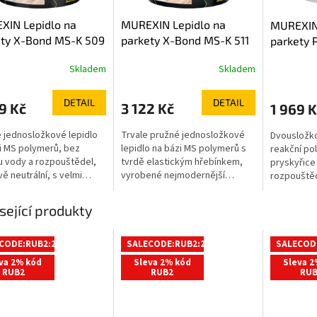
XIN Lepidlo na
MUREXIN Lepidlo na
MUREXIN 
ety X-Bond MS-K 509
parkety X-Bond MS-K 511
parkety 
16kg
16kg
Skladem
Skladem
DETAIL
DETAIL
9 Kč
3 122 Kč
1 969 K
 jednosložkové lepidlo
Trvale pružné jednosložkové
Dvousložko
i MS polymerů, bez
lepidlo na bázi MS polymerů s
reakční po
 vody a rozpouštědel,
tvrdě elastickým hřebínkem,
pryskyřice
ě neutrální, s velmi
vyrobené nejmodernější
rozpouštěd
 obsahem emisí.
technologií, bez obsahu vody a
pro lepení
veno k okamžité aplikaci.
rozpouštědel, pachově
parket a d
sející produkty
iéru k lepení prakticky
neutrální, s velmi nízkým
pro poklád
dřevěných podlahovin
obsahem emisí (EC1 Plus). V
druhy park
apř. vlysů (16 – 22mm),
interiéru k lepení parket tl. 16 -
konečná p
CODE:RUB2:2:%
SALECODE:RUB2:2:%
SALECOD
formátových
22mm, masivních prken,
va 2% kód
Sleva 2% kód
Sleva 2
stvých krytin,
elkoformátových vícevrstvých
RUB2
RUB2
RUB
stvých i třívrstvých
dílců, dvouvrstvých a
parket na savé i nesavé
třívrstvých fertigparket.
dy. Nevhodné na
*Dodržujte pokyny k