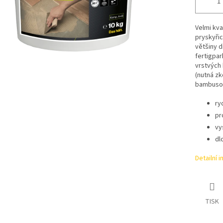
Velmi kva
pryskyřic
většiny d
fertigpa
vrstvých 
(nutná zk
bambusov
ry
pr
vy
dl
Detailní 
TISK