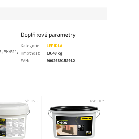
Doplňkové parametry
Kategorie
:
LEPIDLA
B5, PK/B11,
Hmotnost
:
10.48 kg
EAN
:
9002689158912
Kód:
32710
Kód:
15832