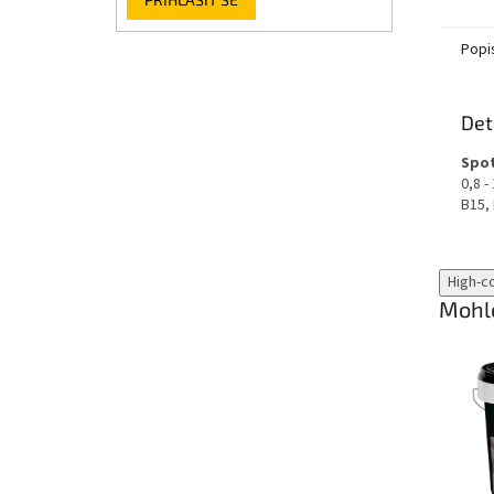
Popi
Det
Spo
0,8 -
B15,
High-c
Mohlo