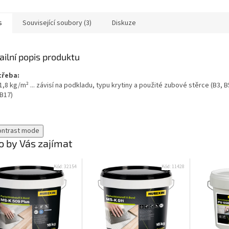
s
Související soubory (3)
Diskuze
ailní popis produktu
třeba:
 1,8 kg/m² ... závisí na podkladu, typu krytiny a použité zubové stěrce (B3, 
 B17)
ontrast mode
 by Vás zajímat
Kód:
32154
Kód:
11428