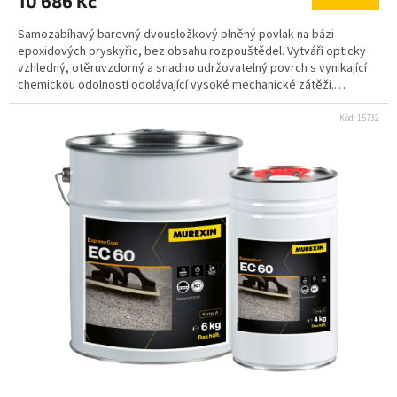
10 686 Kč
Samozabíhavý barevný dvousložkový plněný povlak na bázi
epoxidových pryskyřic, bez obsahu rozpouštědel. Vytváří opticky
vzhledný, otěruvzdorný a snadno udržovatelný povrch s vynikající
chemickou odolností odolávající vysoké mechanické zátěži.
Výrobek je atestován na styk s pitnou vodou a potravinami. V
interiéru jako litý povlak pochozích i pojížděných betonových
Kód:
15732
podlah se středním až vysokým mechanickým zatížením, jako jsou
výrobní haly, dílny, garáže, skladové prostory, laboratoře, prodejní
a výstavní plochy, výrobny potravin apod. Případné žloutnutí plochy
vlivem UV záření nemá vliv na funkčnost výrobku. vysoce chemicky
odolný vhodný pro styk s potravinami samozabíhavý velké plochy
bez dilatací lesklý povrch