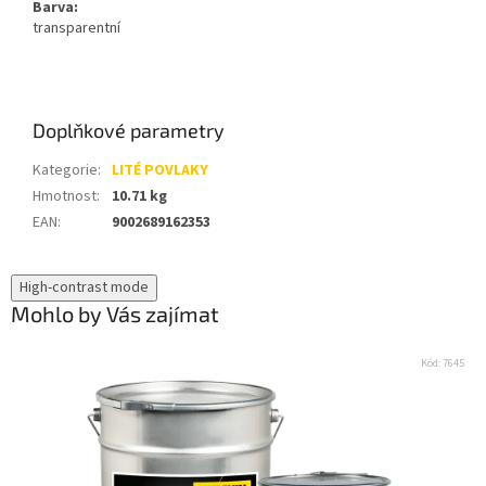
Barva:
transparentní
Doplňkové parametry
Kategorie
:
LITÉ POVLAKY
Hmotnost
:
10.71 kg
EAN
:
9002689162353
High-contrast mode
Mohlo by Vás zajímat
Kód:
7645