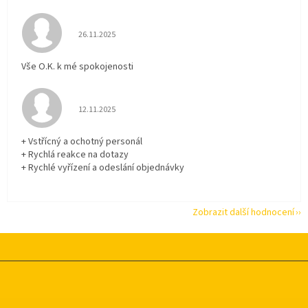
Hodnocení obchodu je 5 z 5 hvězdiček.
26.11.2025
Vše O.K. k mé spokojenosti
Hodnocení obchodu je 5 z 5 hvězdiček.
12.11.2025
+ Vstřícný a ochotný personál
+ Rychlá reakce na dotazy
+ Rychlé vyřízení a odeslání objednávky
Zobrazit další hodnocení
Z
á
p