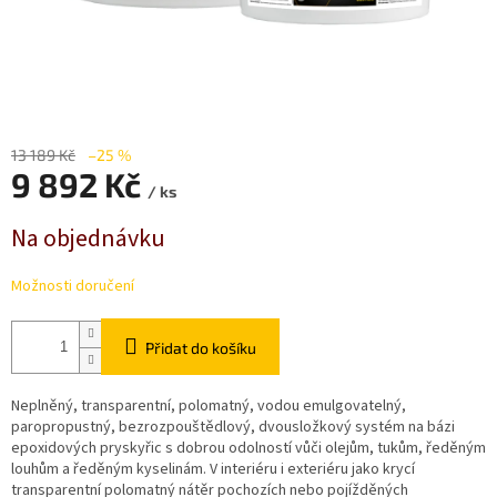
13 189 Kč
–25 %
9 892 Kč
/ ks
Měrná
Na objednávku
cena:
Možnosti doručení
Přidat do košíku
Neplněný, transparentní, polomatný, vodou emulgovatelný,
paropropustný, bezrozpouštědlový, dvousložkový systém na bázi
epoxidových pryskyřic s dobrou odolností vůči olejům, tukům, ředěným
louhům a ředěným kyselinám. V interiéru i exteriéru jako krycí
transparentní polomatný nátěr pochozích nebo pojížděných