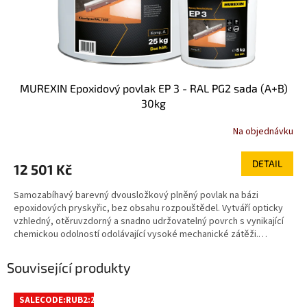
MUREXIN Epoxidový povlak EP 3 - RAL PG2 sada (A+B)
30kg
Na objednávku
DETAIL
12 501 Kč
Samozabíhavý barevný dvousložkový plněný povlak na bázi
epoxidových pryskyřic, bez obsahu rozpouštědel. Vytváří opticky
vzhledný, otěruvzdorný a snadno udržovatelný povrch s vynikající
chemickou odolností odolávající vysoké mechanické zátěži.
Výrobek je atestován na styk s pitnou vodou a potravinami. V
interiéru jako litý povlak pochozích i pojížděných betonových
Související produkty
podlah se středním až vysokým mechanickým zatížením, jako jsou
výrobní haly, dílny, garáže, skladové prostory, laboratoře, prodejní
a výstavní plochy, výrobny potravin apod. Případné žloutnutí plochy
SALECODE:RUB2:2:%