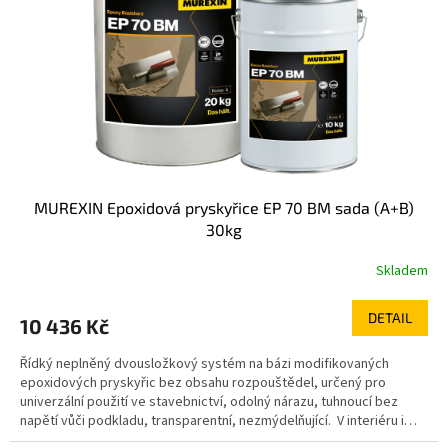
MUREXIN Epoxidová pryskyřice EP 70 BM sada (A+B)
30kg
Skladem
DETAIL
10 436 Kč
Řídký neplněný dvousložkový systém na bázi modifikovaných
epoxidových pryskyřic bez obsahu rozpouštědel, určený pro
univerzální použití ve stavebnictví, odolný nárazu, tuhnoucí bez
napětí vůči podkladu, transparentní, nezmýdelňující. V interiéru i
exteriéru jako: adhezní můstek na problematických podkladech