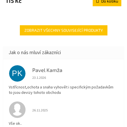
115 Kč
Do košíku
ZOBRAZIT VŠECHNY SOUVISEJÍCÍ PRODUKTY
Pavel Kamža
PK
Hodnocení obchodu je 5 z 5 hvězdiček.
23.1.2026
Vstřícnost,ochota a snaha vyhovět i specifickým požadavkům
to jsou devizy tohoto obchodu
Hodnocení obchodu je 5 z 5 hvězdiček.
26.11.2025
Vše ok..