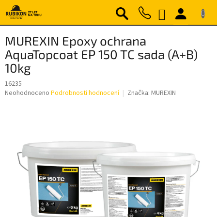
Přejít
NÁKUPNÍ
na
obsah
KOŠÍK
MUREXIN Epoxy ochrana
AquaTopcoat EP 150 TC sada (A+B)
10kg
16235
Průměrné
Neohodnoceno
Podrobnosti hodnocení
Značka:
MUREXIN
hodnocení
produktu
je
0,0
z
5
hvězdiček.