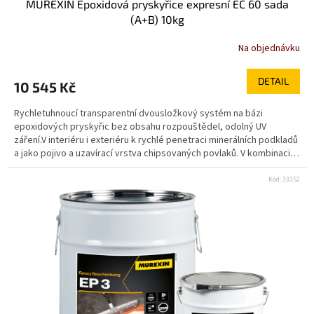
MUREXIN Epoxidová pryskyřice expresní EC 60 sada
(A+B) 10kg
Na objednávku
DETAIL
10 545 Kč
Rychletuhnoucí transparentní dvousložkový systém na bázi
epoxidových pryskyřic bez obsahu rozpouštědel, odolný UV
záření.V interiéru i exteriéru k rychlé penetraci minerálních podkladů
a jako pojivo a uzavírací vrstva chipsovaných povlaků. V kombinaci s
Přísadou tixotropizační Epoxy TE 2K k rychlému lepení ukončovacích
lišt. rychletuhnoucí odolný UV záření a žloutnutí použitelná při
Kód:
33352
nízkých teplotách lesklý povrch