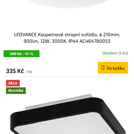
k
t
ů
LEDVANCE Koupelnové stropní svítidlo, ø 210mm,
900lm, 12W, 3000K, IP44 AC464780055
Skladem
(1 ks)
390 Kč
–14 %
Do košíku
335 Kč
/ ks
Akce
Novinka