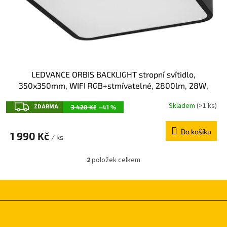
LEDVANCE ORBIS BACKLIGHT stropní svítidlo,
350x350mm, WIFI RGB+stmívatelné, 2800lm, 28W,
IP20, černá AC314100055
Z
Skladem
(>1 ks)
ZDARMA
3 420 Kč
–41 %
D
Do košíku
A
1 990 Kč
/ ks
R
2
položek celkem
M
O
v
A
l
á
d
Z
a
á
c