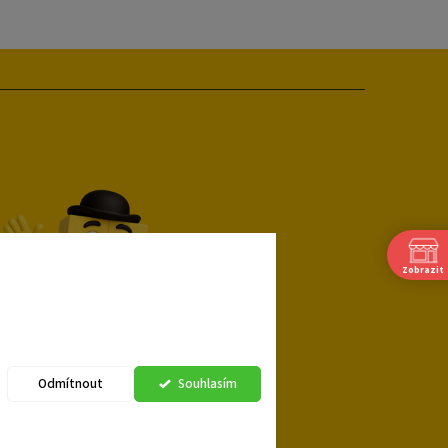
Zobrazit
Odmítnout
Souhlasím