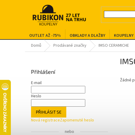
Přejít
na
obsah
OUTLET AŽ -75%
OBKLADY A DLAŽBY
KOUPELNY
Domů
Prodávané značky
IMSO CERAMICHE
P
IMS
o
s
Přihlášení
t
Žádné p
r
E-mail
a
n
Heslo
n
í
PŘIHLÁSIT SE
p
Nová registrace
Zapomenuté heslo
a
n
nebo
e