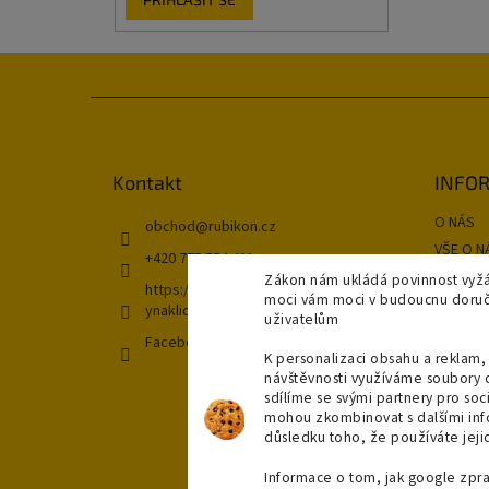
Z
á
p
a
Kontakt
INFOR
t
O NÁS
í
obchod
@
rubikon.cz
VŠE O N
+420 775 554 421
OBCHOD
Zákon nám ukládá povinnost vyžá
https://www.instagram.com/koupeln
moci vám moci v budoucnu doručit
GDPR
ynaklic/
uživatelům
Kontakt
Facebook
K personalizaci obsahu a reklam, 
DOPRAV
návštěvnosti využíváme soubory 
NAŠE P
sdílíme se svými partnery pro soci
Moje ob
mohou zkombinovat s dalšími infor
důsledku toho, že používáte jejic
Informace o tom, jak google zpr