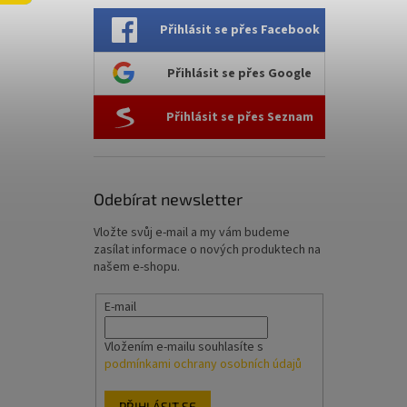
l
Přihlásit se přes Facebook
Přihlásit se přes Google
Přihlásit se přes Seznam
Odebírat newsletter
Vložte svůj e-mail a my vám budeme
zasílat informace o nových produktech na
našem e-shopu.
E-mail
Vložením e-mailu souhlasíte s
podmínkami ochrany osobních údajů
PŘIHLÁSIT SE