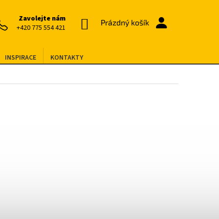
Zavolejte nám
NÁKUPNÍ
Prázdný košík
+420 775 554 421
KOŠÍK
INSPIRACE
KONTAKTY