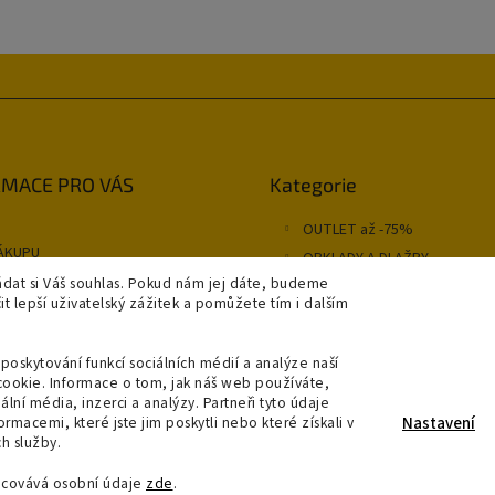
Přeskočit
MACE PRO VÁS
Kategorie
kategorie
OUTLET až -75%
ÁKUPU
OBKLADY A DLAŽBY
NÍ PODMÍNKY
dat si Váš souhlas. Pokud nám jej dáte, budeme
KOUPELNY
 lepší uživatelský zážitek a pomůžete tím i dalším
OSVĚTLENÍ
y
SAPHO
poskytování funkcí sociálních médií a analýze naší
A A PLATBA
cookie. Informace o tom, jak náš web používáte,
RODEJNA
ální média, inzerci a analýzy. Partneři tyto údaje
jednávka
macemi, které jste jim poskytli nebo které získali v
Nastavení
h služby.
acovává osobní údaje
zde
.